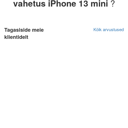
vahetus iPhone 13 mini
?
Tagasiside meie
Kõik arvustused
klientidelt
Katrin Primak
Algne arvustus
10.03.2022
Kiire teenindus, sain oma probleemile väga hea
lahenduse. Hinna ja kvaliteedi suhe on super.