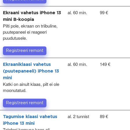
al. 60 min.
99 €
Ekraani vahetus iPhone 13
mini B-koopia
Pilti pole, ekraan on triibuline,
puutepaneel ei reageeri
puudutusele.
Registreeri remont
al. 60 min.
149 €
Ekraaniklaasi vahetus
(puutepaneeli) iPhone 13
mini
Katki on ainult klaas, pilt ei ole
moonutatud.
Registreeri remont
al. 2 tunnist
89 €
Tagumise klaasi vahetus
iPhone 13 mini
Telefoni korpuse kaas oli