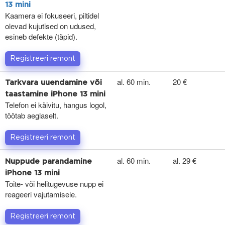
13 mini
Kaamera ei fokuseeri, piltidel
olevad kujutised on udused,
esineb defekte (täpid).
Registreeri remont
al. 60 min.
20 €
Tarkvara uuendamine või
taastamine iPhone 13 mini
Telefon ei käivitu, hangus logol,
töötab aeglaselt.
Registreeri remont
al. 60 min.
al. 29 €
Nuppude parandamine
iPhone 13 mini
Toite- või helitugevuse nupp ei
reageeri vajutamisele.
Registreeri remont