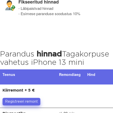
Fikseeritud hinnad
- Läbipaistvad hinnad
- Esimese paranduse soodustus 10%
Parandus
hinnad
Tagakorpuse
vahetus iPhone 13 mini
Teenus
Remondiaeg
Hind
Kiirremont + 5 €
Registreeri remont