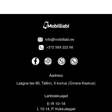
info@mobiiliabi.ee
+372 569 222 66
Aadress
Laagna tee 80, Tallinn, II korrus (Ümera Keskus)
Lahtiolekuajad
E–R 10–18
L 10-14, P. Kokkuleppel