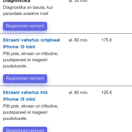
al. 30 min.
Diagnostika
Diagnostika on tasuta, kui
parandate seadme meil
Registreeri remont
al. 60 min.
175 €
Ekraani vahetus originaal
iPhone 13 mini
Pilti pole, ekraan on triibuline,
puutepaneel ei reageeri
puudutusele.
Registreeri remont
al. 60 min.
125 €
Ekraani vahetus HQ
iPhone 13 mini
Pilti pole, ekraan on triibuline,
puutepaneel ei reageeri
puudutusele.
Registreeri remont