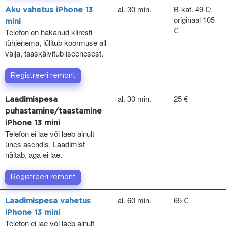
al. 30 min.
B-kat. 49 €/
Aku vahetus iPhone 13
originaal 105
mini
€
Telefon on hakanud kiiresti
tühjenema, lülitub koormuse all
välja, taaskäivitub iseenesest.
Registreeri remont
al. 30 min.
25 €
Laadimispesa
puhastamine/taastamine
iPhone 13 mini
Telefon ei lae või laeb ainult
ühes asendis. Laadimist
näitab, aga ei lae.
Registreeri remont
al. 60 min.
65 €
Laadimispesa vahetus
iPhone 13 mini
Telefon ei lae või laeb ainult