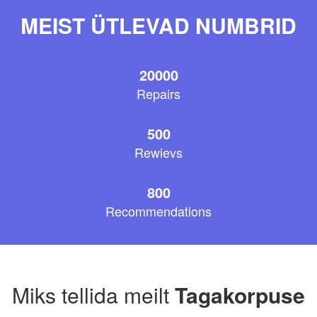
MEIST ÜTLEVAD NUMBRID
20000
Repairs
500
Rewievs
800
Recommendations
Miks tellida meilt
Tagakorpuse