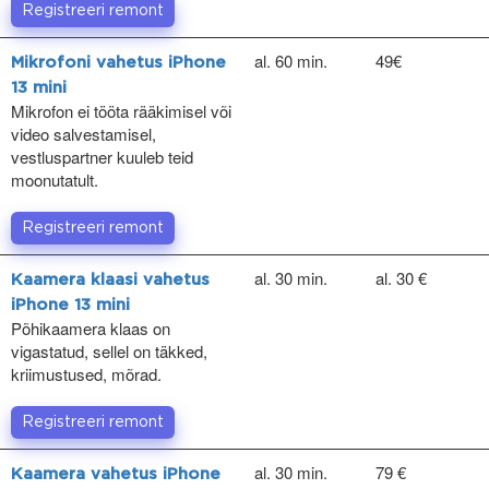
Registreeri remont
al. 60 min.
49€
Mikrofoni vahetus iPhone
13 mini
Mikrofon ei tööta rääkimisel või
video salvestamisel,
vestluspartner kuuleb teid
moonutatult.
Registreeri remont
al. 30 min.
al. 30 €
Kaamera klaasi vahetus
iPhone 13 mini
Põhikaamera klaas on
vigastatud, sellel on täkked,
kriimustused, mõrad.
Registreeri remont
al. 30 min.
79 €
Kaamera vahetus iPhone