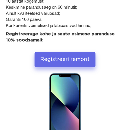
10 aastat kogemust;
Keskmine parandusaeg on 60 minutit;
Ainult kvaliteetsed varuosad;
Garantii 100 päeva;
Konkurentsivõimelised ja läbipaistvad hinnad;
Registreeruge kohe ja saate esimese paranduse
10% soodsamalt
Registreeri remont