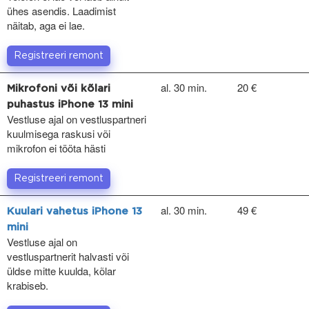
ühes asendis. Laadimist
näitab, aga ei lae.
Registreeri remont
al. 30 min.
20 €
Mikrofoni või kõlari
puhastus iPhone 13 mini
Vestluse ajal on vestluspartneri
kuulmisega raskusi või
mikrofon ei tööta hästi
Registreeri remont
al. 30 min.
49 €
Kuulari vahetus iPhone 13
mini
Vestluse ajal on
vestluspartnerit halvasti või
üldse mitte kuulda, kõlar
krabiseb.