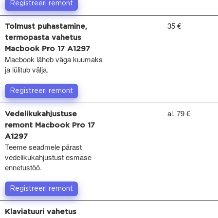
Registreeri remont
35 €
Tolmust puhastamine,
termopasta vahetus
Macbook Pro 17 A1297
Macbook läheb väga kuumaks
ja lülitub välja.
Registreeri remont
al. 79 €
Vedelikukahjustuse
remont Macbook Pro 17
A1297
Teeme seadmele pärast
vedelikukahjustust esmase
ennetustöö.
Registreeri remont
Klaviatuuri vahetus