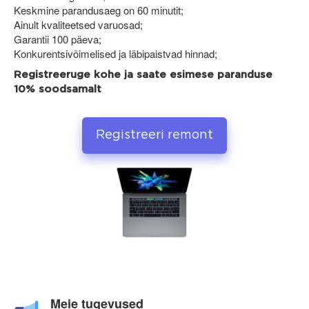
Keskmine parandusaeg on 60 minutit;
Ainult kvaliteetsed varuosad;
Garantii 100 päeva;
Konkurentsivõimelised ja läbipaistvad hinnad;
Registreeruge kohe ja saate esimese paranduse
10% soodsamalt
Registreeri remont
Meie tugevused