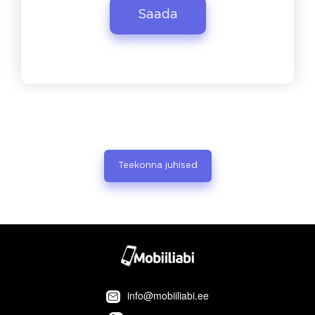
Teekonna juhised
info@mobiiliabi.ee