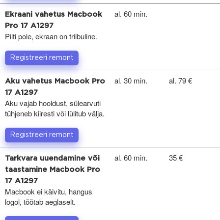
al. 60 min.
Ekraani vahetus Macbook
Pro 17 A1297
Pilti pole, ekraan on triibuline.
Registreeri remont
al. 30 min.
al. 79 €
Aku vahetus Macbook Pro
17 A1297
Aku vajab hooldust, sülearvuti
tühjeneb kiiresti või lülitub välja.
Registreeri remont
al. 60 min.
35 €
Tarkvara uuendamine või
taastamine Macbook Pro
17 A1297
Macbook ei käivitu, hangus
logol, töötab aeglaselt.