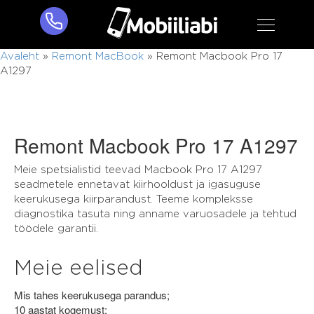
Avaleht
»
Remont MacBook
»
Remont Macbook Pro 17
A1297
Remont Macbook Pro 17 A1297
Meie spetsialistid teevad Macbook Pro 17 A1297
seadmetele ennetavat kiirhooldust ja igasuguse
keerukusega kiirparandust. Teeme kompleksse
diagnostika tasuta ning anname varuosadele ja tehtud
töödele garantii.
Meie eelised
Mis tahes keerukusega parandus;
10 aastat kogemust;