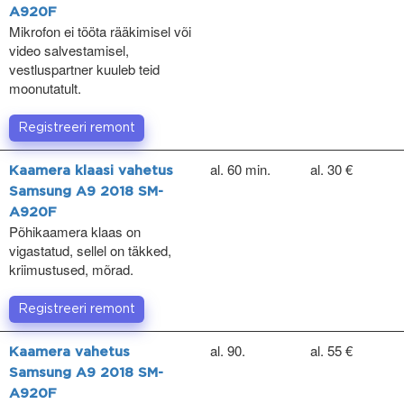
A920F
Mikrofon ei tööta rääkimisel või
video salvestamisel,
vestluspartner kuuleb teid
moonutatult.
Registreeri remont
al. 60 min.
al. 30 €
Kaamera klaasi vahetus
Samsung A9 2018 SM-
A920F
Põhikaamera klaas on
vigastatud, sellel on täkked,
kriimustused, mõrad.
Registreeri remont
al. 90.
al. 55 €
Kaamera vahetus
Samsung A9 2018 SM-
A920F