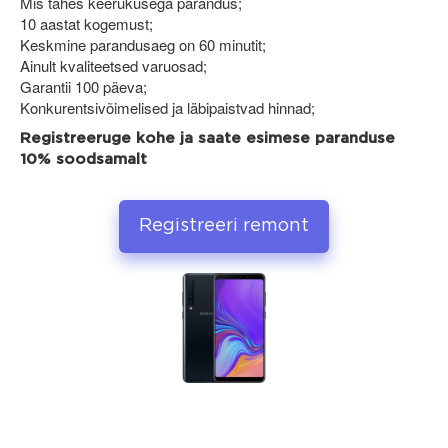
Mis tahes keerukusega parandus;
10 aastat kogemust;
Keskmine parandusaeg on 60 minutit;
Ainult kvaliteetsed varuosad;
Garantii 100 päeva;
Konkurentsivõimelised ja läbipaistvad hinnad;
Registreeruge kohe ja saate esimese paranduse
10% soodsamalt
Registreeri remont