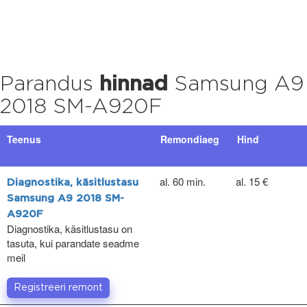
Parandus
hinnad
Samsung A9
2018 SM-A920F
Teenus
Remondiaeg
Hind
al. 60 min.
al. 15 €
Diagnostika, käsitlustasu
Samsung A9 2018 SM-
A920F
Diagnostika, käsitlustasu on
tasuta, kui parandate seadme
meil
Registreeri remont