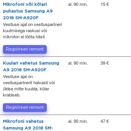
al. 90 min.
15 €
Mikrofoni või kõlari
puhastus Samsung A9
2018 SM-A920F
Vestluse ajal on vestluspartneri
kuulmisega raskusi või
mikrofon ei tööta hästi
Registreeri remont
al. 90 min.
39 €
Kuulari vahetus Samsung
A9 2018 SM-A920F
Vestluse ajal on
vestluspartnerit halvasti või
üldse mitte kuulda, kõlar
krabiseb.
Registreeri remont
al. 90 min.
47 €
Mikrofoni vahetus
Samsung A9 2018 SM-