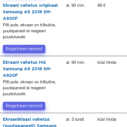
al. 90 min.
86 €
Ekraani vahetus originaal
Samsung A9 2018 SM-
A920F
Pilti pole, ekraan on triibuline,
puutepaneel ei reageeri
puudutusele.
Registreeri remont
al. 90 min.
küsi hinda
Ekraani vahetus HQ
Samsung A9 2018 SM-
A920F
Pilti pole, ekraan on triibuline,
puutepaneel ei reageeri
puudutusele.
Registreeri remont
al. 3 tundi.
küsi hinda
Ekraaniklaasi vahetus
(puutepaneeli) Samsung