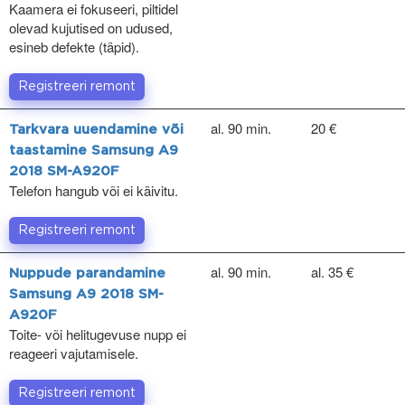
Kaamera ei fokuseeri, piltidel
olevad kujutised on udused,
esineb defekte (täpid).
Registreeri remont
al. 90 min.
20 €
Tarkvara uuendamine või
taastamine Samsung A9
2018 SM-A920F
Telefon hangub või ei käivitu.
Registreeri remont
al. 90 min.
al. 35 €
Nuppude parandamine
Samsung A9 2018 SM-
A920F
Toite- või helitugevuse nupp ei
reageeri vajutamisele.
Registreeri remont