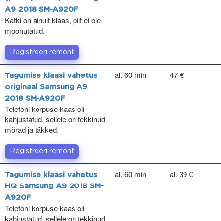
A9 2018 SM-A920F
Katki on ainult klaas, pilt ei ole
moonutatud.
Registreeri remont
al. 60 min.
47 €
Tagumise klaasi vahetus
originaal Samsung A9
2018 SM-A920F
Telefoni korpuse kaas oli
kahjustatud, sellele on tekkinud
mõrad ja täkked.
Registreeri remont
al. 60 min.
al. 39 €
Tagumise klaasi vahetus
HQ Samsung A9 2018 SM-
A920F
Telefoni korpuse kaas oli
kahjustatud, sellele on tekkinud