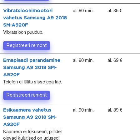
al. 90 min.
al. 35 €
Vibratsioonimootori
vahetus Samsung A9 2018
SM-A920F
Vibratsioon puudub.
Registreeri remont
al. 90 min.
al. 69 €
Emaplaadi parandamine
Samsung A9 2018 SM-
A920F
Telefon ei lülitu sisse ega lae.
Registreeri remont
al. 90 min.
al. 39 €
Esikaamera vahetus
Samsung A9 2018 SM-
A920F
Kaamera ei fokuseeri, piltidel
olevad kujutised on udused,