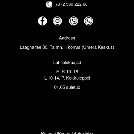
+372 569 222 66
Aadress
Laagna tee 80, Tallinn, II korrus (Ümera Keskus)
Lahtiolekuajad
E–R 10–18
L 10-14, P. Kokkuleppel
01.05 suletud
Remont iPhone 14 Pro Max