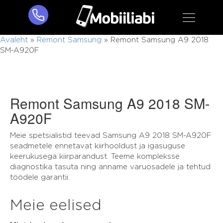
Avaleht
»
Remont Samsung
»
Remont Samsung A9 2018
SM-A920F
Remont Samsung A9 2018 SM-
A920F
Meie spetsialistid teevad Samsung A9 2018 SM-A920F
seadmetele ennetavat kiirhooldust ja igasuguse
keerukusega kiirparandust. Teeme kompleksse
diagnostika tasuta ning anname varuosadele ja tehtud
töödele garantii.
Meie eelised