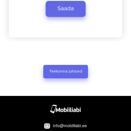
Teekonna juhised
info@mobiiliabi.ee