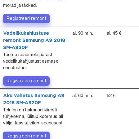
mõrad ja täkked.
Registreeri remont
al. 90 min.
al. 45 €
Vedelikukahjustuse
remont Samsung A9 2018
SM-A920F
Teeme seadmele pärast
vedelikukahjustust esmase
ennetustöö.
Registreeri remont
al. 60 min.
52 €
Aku vahetus Samsung A9
2018 SM-A920F
Telefon on hakanud kiiresti
tühjenema, lülitub koormus all
välja, taaskäivitub iseenesest.
Registreeri remont