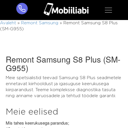
Avaleht
»
Remont Samsung
»
Remont Samsung S8 Plus
(SM-G955)
Remont Samsung S8 Plus (SM-
G955)
Meie spetsialistid teevad Samsung S8 Plus seadmetele
ennetavat kiirhooldust ja igasuguse keerukusega
kiirparandust. Teeme kompleksse diagnostika tasuta
ning anname varuosadele ja tehtud töödele garantii.
Meie eelised
Mis tahes keerukusega parandus;