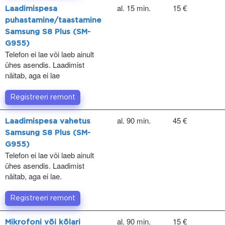
al. 15 min.
15 €
Laadimispesa
puhastamine/taastamine
Samsung S8 Plus (SM-
G955)
Telefon ei lae või laeb ainult
ühes asendis. Laadimist
näitab, aga ei lae
Registreeri remont
al. 90 min.
45 €
Laadimispesa vahetus
Samsung S8 Plus (SM-
G955)
Telefon ei lae või laeb ainult
ühes asendis. Laadimist
näitab, aga ei lae.
Registreeri remont
al. 90 min.
15 €
Mikrofoni või kõlari