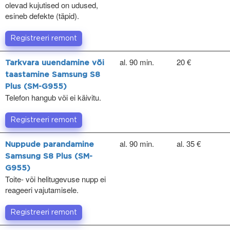
olevad kujutised on udused,
esineb defekte (täpid).
Registreeri remont
al. 90 min.
20 €
Tarkvara uuendamine või
taastamine Samsung S8
Plus (SM-G955)
Telefon hangub või ei käivitu.
Registreeri remont
al. 90 min.
al. 35 €
Nuppude parandamine
Samsung S8 Plus (SM-
G955)
Toite- või helitugevuse nupp ei
reageeri vajutamisele.
Registreeri remont