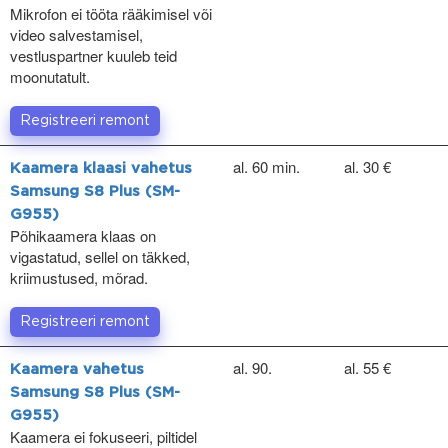
Mikrofon ei tööta rääkimisel või
video salvestamisel,
vestluspartner kuuleb teid
moonutatult.
Registreeri remont
al. 60 min.
al. 30 €
Kaamera klaasi vahetus
Samsung S8 Plus (SM-
G955)
Põhikaamera klaas on
vigastatud, sellel on täkked,
kriimustused, mõrad.
Registreeri remont
al. 90.
al. 55 €
Kaamera vahetus
Samsung S8 Plus (SM-
G955)
Kaamera ei fokuseeri, piltidel