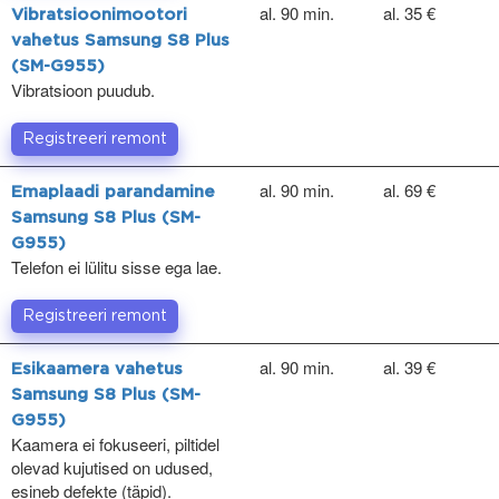
al. 90 min.
al. 35 €
Vibratsioonimootori
vahetus Samsung S8 Plus
(SM-G955)
Vibratsioon puudub.
Registreeri remont
al. 90 min.
al. 69 €
Emaplaadi parandamine
Samsung S8 Plus (SM-
G955)
Telefon ei lülitu sisse ega lae.
Registreeri remont
al. 90 min.
al. 39 €
Esikaamera vahetus
Samsung S8 Plus (SM-
G955)
Kaamera ei fokuseeri, piltidel
olevad kujutised on udused,
esineb defekte (täpid).