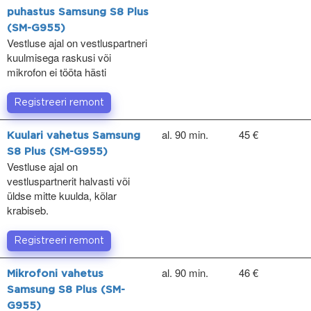
puhastus Samsung S8 Plus
(SM-G955)
Vestluse ajal on vestluspartneri
kuulmisega raskusi või
mikrofon ei tööta hästi
Registreeri remont
al. 90 min.
45 €
Kuulari vahetus Samsung
S8 Plus (SM-G955)
Vestluse ajal on
vestluspartnerit halvasti või
üldse mitte kuulda, kõlar
krabiseb.
Registreeri remont
al. 90 min.
46 €
Mikrofoni vahetus
Samsung S8 Plus (SM-
G955)