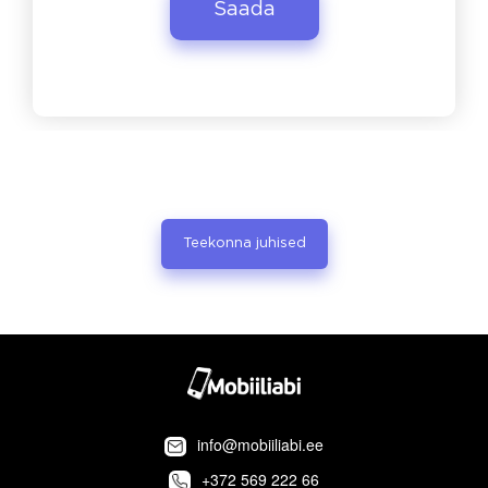
Teekonna juhised
info@mobiiliabi.ee
+372 569 222 66