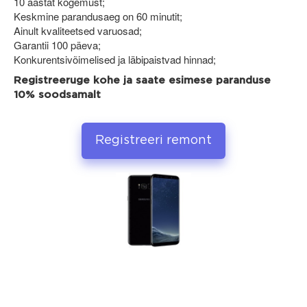
10 aastat kogemust;
Keskmine parandusaeg on 60 minutit;
Ainult kvaliteetsed varuosad;
Garantii 100 päeva;
Konkurentsivõimelised ja läbipaistvad hinnad;
Registreeruge kohe ja saate esimese paranduse
10% soodsamalt
Registreeri remont