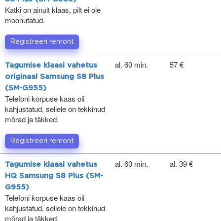
Katki on ainult klaas, pilt ei ole
moonutatud.
Registreeri remont
al. 60 min.
57 €
Tagumise klaasi vahetus
originaal Samsung S8 Plus
(SM-G955)
Telefoni korpuse kaas oli
kahjustatud, sellele on tekkinud
mõrad ja täkked.
Registreeri remont
al. 60 min.
al. 39 €
Tagumise klaasi vahetus
HQ Samsung S8 Plus (SM-
G955)
Telefoni korpuse kaas oli
kahjustatud, sellele on tekkinud
mõrad ja täkked.