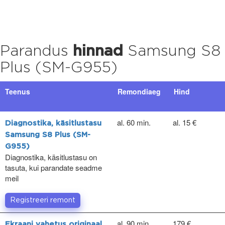
Parandus
hinnad
Samsung S8
Plus (SM-G955)
Teenus
Remondiaeg
Hind
al. 60 min.
al. 15 €
Diagnostika, käsitlustasu
Samsung S8 Plus (SM-
G955)
Diagnostika, käsitlustasu on
tasuta, kui parandate seadme
meil
Registreeri remont
al. 90 min.
179 €
Ekraani vahetus originaal