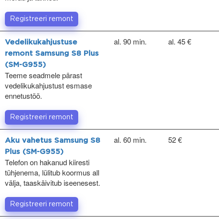
Registreeri remont
al. 90 min.
al. 45 €
Vedelikukahjustuse
remont Samsung S8 Plus
(SM-G955)
Teeme seadmele pärast
vedelikukahjustust esmase
ennetustöö.
Registreeri remont
al. 60 min.
52 €
Aku vahetus Samsung S8
Plus (SM-G955)
Telefon on hakanud kiiresti
tühjenema, lülitub koormus all
välja, taaskäivitub iseenesest.
Registreeri remont