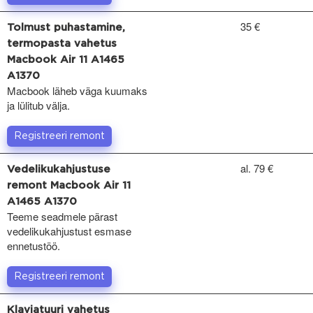
35 €
Tolmust puhastamine,
termopasta vahetus
Macbook Air 11 A1465
A1370
Macbook läheb väga kuumaks
ja lülitub välja.
Registreeri remont
al. 79 €
Vedelikukahjustuse
remont Macbook Air 11
A1465 A1370
Teeme seadmele pärast
vedelikukahjustust esmase
ennetustöö.
Registreeri remont
Klaviatuuri vahetus