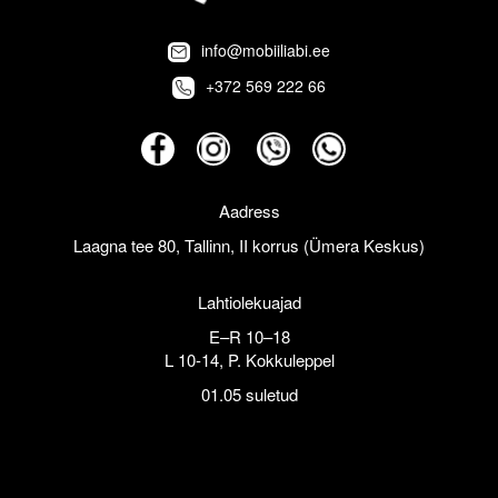
info@mobiiliabi.ee
+372 569 222 66
Aadress
Laagna tee 80, Tallinn, II korrus (Ümera Keskus)
Lahtiolekuajad
E–R 10–18
L 10-14, P. Kokkuleppel
01.05 suletud