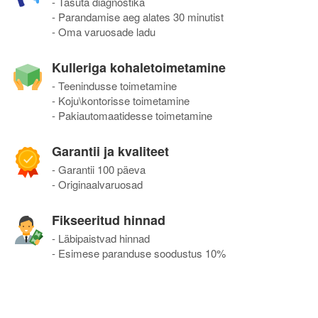
- Tasuta diagnostika
- Parandamise aeg alates 30 minutist
- Oma varuosade ladu
Kulleriga kohaletoimetamine
- Teenindusse toimetamine
- Koju\kontorisse toimetamine
- Pakiautomaatidesse toimetamine
Garantii ja kvaliteet
- Garantii 100 päeva
- Originaalvaruosad
Fikseeritud hinnad
- Läbipaistvad hinnad
- Esimese paranduse soodustus 10%