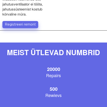
jahutusventilaator ei tööta,
jahutussüsteemist kostub
kõrvaline müra.
Registreeri remont
MEIST ÜTLEVAD NUMBRID
20000
Repairs
500
Rewievs