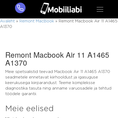
Avaleht
»
Remont MacBook
»
Remont Macbook Air 11 A1465
A1370
Remont Macbook Air 11 A1465
A1370
Meie spetsialistid teevad Macbook Air 11 A1465 A1370
seadmetele ennetavat kiirhooldust ja igasuguse
keerukusega kiirparandust. Teeme kompleksse
diagnostika tasuta ning anname varuosadele ja tehtud
töödele garantii.
Meie eelised