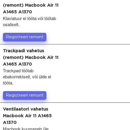
(remont) Macbook Air 11
A1465 A1370
Klaviatuur ei tööta või töötab
osaliselt.
Registreeri remont
Trackpadi vahetus
(remont) Macbook Air 11
A1465 A1370
Trackpad töötab
ebakorrektselt, või ülde ei
tööta.
Registreeri remont
Ventilaatori vahetus
Macbook Air 11 A1465
A1370
Macbook kuumeneb üle,