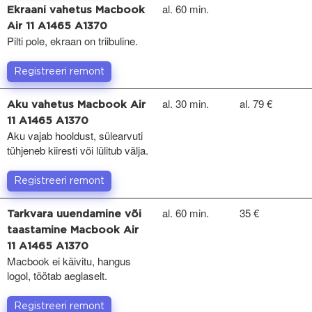
al. 60 min.
Ekraani vahetus Macbook
Air 11 A1465 A1370
Pilti pole, ekraan on triibuline.
Registreeri remont
al. 30 min.
al. 79 €
Aku vahetus Macbook Air
11 A1465 A1370
Aku vajab hooldust, sülearvuti
tühjeneb kiiresti või lülitub välja.
Registreeri remont
al. 60 min.
35 €
Tarkvara uuendamine või
taastamine Macbook Air
11 A1465 A1370
Macbook ei käivitu, hangus
logol, töötab aeglaselt.
Registreeri remont