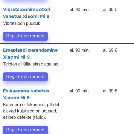
al. 90 min.
al. 35 €
Vibratsioonimootori
vahetus Xiaomi Mi 9
Vibratsioon puudub.
Registreeri remont
al. 90 min.
al. 69 €
Emaplaadi parandamine
Xiaomi Mi 9
Telefon ei lülitu sisse ega lae.
Registreeri remont
al. 90 min.
al. 39 €
Esikaamera vahetus
Xiaomi Mi 9
Kaamera ei fokuseeri, piltidel
olevad kujutised on udused,
esineb defekte (täpid).
Registreeri remont