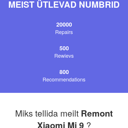
MEIST ÜTLEVAD NUMBRID
20000
Repairs
500
Rewievs
800
Recommendations
Miks tellida meilt
Remont
Xiaomi Mi 9
?