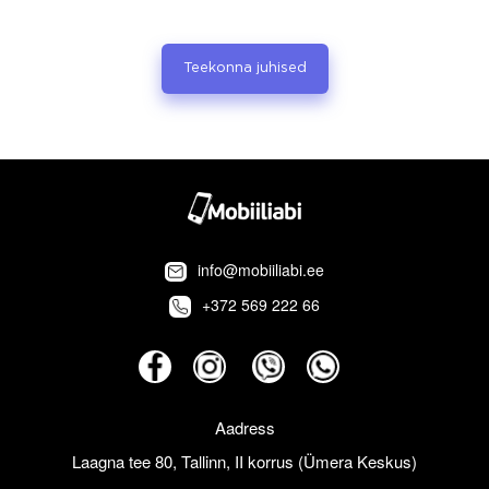
Teekonna juhised
info@mobiiliabi.ee
+372 569 222 66
Aadress
Laagna tee 80, Tallinn, II korrus (Ümera Keskus)