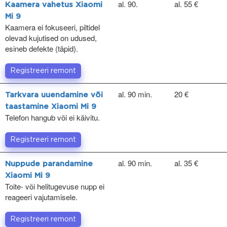
al. 90.
al. 55 €
Kaamera vahetus Xiaomi
Mi 9
Kaamera ei fokuseeri, piltidel
olevad kujutised on udused,
esineb defekte (täpid).
Registreeri remont
al. 90 min.
20 €
Tarkvara uuendamine või
taastamine Xiaomi Mi 9
Telefon hangub või ei käivitu.
Registreeri remont
al. 90 min.
al. 35 €
Nuppude parandamine
Xiaomi Mi 9
Toite- või helitugevuse nupp ei
reageeri vajutamisele.
Registreeri remont