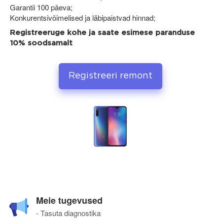
Garantii 100 päeva;
Konkurentsivõimelised ja läbipaistvad hinnad;
Registreeruge kohe ja saate esimese paranduse
10% soodsamalt
Registreeri remont
Meie tugevused
- Tasuta diagnostika