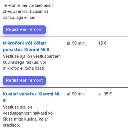
Telefon ei lae või laeb ainult
ühes asendis. Laadimist
näitab, aga ei lae.
Registreeri remont
al. 90 min.
15 €
Mikrofoni või kõlari
puhastus Xiaomi Mi 9
Vestluse ajal on vestluspartneri
kuulmisega raskusi või
mikrofon ei tööta hästi
Registreeri remont
al. 90 min.
al. 35 €
Kuulari vahetus Xiaomi Mi
9
Vestluse ajal on
vestluspartnerit halvasti või
üldse mitte kuulda, kõlar
krabiseb.