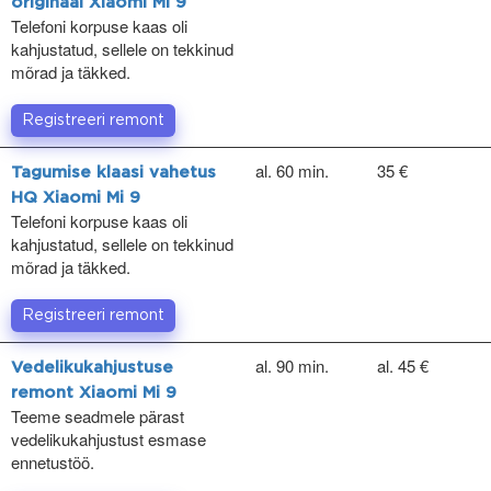
originaal Xiaomi Mi 9
Telefoni korpuse kaas oli
kahjustatud, sellele on tekkinud
mõrad ja täkked.
Registreeri remont
al. 60 min.
35 €
Tagumise klaasi vahetus
HQ Xiaomi Mi 9
Telefoni korpuse kaas oli
kahjustatud, sellele on tekkinud
mõrad ja täkked.
Registreeri remont
al. 90 min.
al. 45 €
Vedelikukahjustuse
remont Xiaomi Mi 9
Teeme seadmele pärast
vedelikukahjustust esmase
ennetustöö.