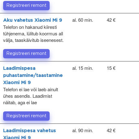
Registreeri remont
al. 60 min.
42 €
Aku vahetus Xiaomi Mi 9
Telefon on hakanud kiiresti
tühjenema, lülitub koormus all
välja, taaskäivitub iseenesest.
Registreeri remont
al. 15 min.
15 €
Laadimispesa
puhastamine/taastamine
Xiaomi Mi 9
Telefon ei lae või laeb ainult
ühes asendis. Laadimist
näitab, aga ei lae
Registreeri remont
al. 90 min.
42 €
Laadimispesa vahetus
Xiaomi Mi 9