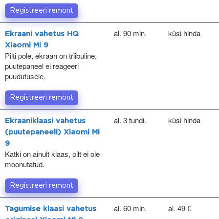
Registreeri remont
al. 90 min.
küsi hinda
Ekraani vahetus HQ
Xiaomi Mi 9
Pilti pole, ekraan on triibuline,
puutepaneel ei reageeri
puudutusele.
Registreeri remont
al. 3 tundi.
küsi hinda
Ekraaniklaasi vahetus
(puutepaneeli) Xiaomi Mi
9
Katki on ainult klaas, pilt ei ole
moonutatud.
Registreeri remont
al. 60 min.
al. 49 €
Tagumise klaasi vahetus