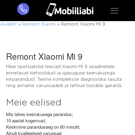
Avaleht
»
Remont Xiaomi
»
Remont Xiaomi Mi 9
Remont Xiaomi Mi 9
Meie spetsialistid teevad Xiaomi Mi 9 seadmetele
ennetavat kiirhooldust ja igasuguse keerukusega
kiirparandust. Teeme kompleksse diagnostika tasuta
ning anname varuosadele ja tehtud töödele garantii.
Meie eelised
Mis tahes keerukusega parandus;
10 aastat kogemust;
Keskmine parandusaeg on 60 minutit;
Ainult kvaliteetsed varuosad;