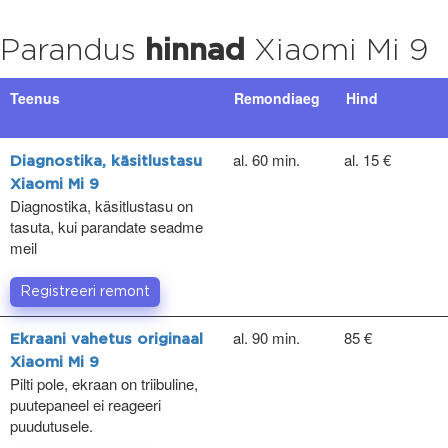
Parandus
hinnad
Xiaomi Mi 9
Teenus
Remondiaeg
Hind
al. 60 min.
al. 15 €
Diagnostika, käsitlustasu
Xiaomi Mi 9
Diagnostika, käsitlustasu on
tasuta, kui parandate seadme
meil
Registreeri remont
al. 90 min.
85 €
Ekraani vahetus originaal
Xiaomi Mi 9
Pilti pole, ekraan on triibuline,
puutepaneel ei reageeri
puudutusele.