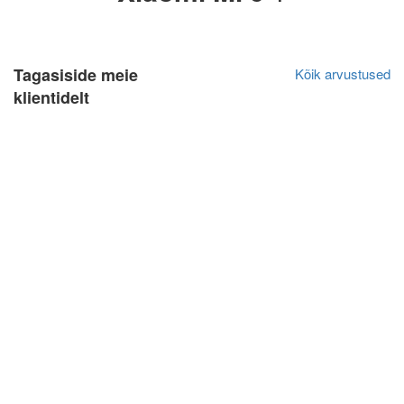
Tagasiside meie
Kõik arvustused
klientidelt
Olga Ja
Algne arvustus
20.04.2021
Очень довольна обслуживанием, качеством и
отношением. Всегда прихожу именно к Вам.
Всегда все выполняется в срок. Обслуживание
очень нравится!