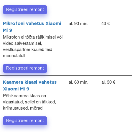
Registreeri remont
al. 90 min.
43 €
Mikrofoni vahetus Xiaomi
Mi 9
Mikrofon ei tööta rääkimisel või
video salvestamisel,
vestluspartner kuuleb teid
moonutatult.
Registreeri remont
al. 60 min.
al. 30 €
Kaamera klaasi vahetus
Xiaomi Mi 9
Põhikaamera klaas on
vigastatud, sellel on täkked,
kriimustused, mõrad.
Registreeri remont