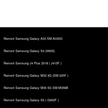
Kiire teenindus, sain oma probleemile väga hea
lahenduse. Hinna ja kvaliteedi suhe on super.
Remont Samsung Galaxy A03 SM-A035G
Remont Samsung Galaxy S4 (i9505)
Remont Samsung J4 Plus 2018 ( J415F )
Remont Samsung Galaxy M32 4G (SM-325F )
Remont Samsung Galaxy M35 5G SM-M356B
Remont Samsung Galaxy S5 ( G900F )