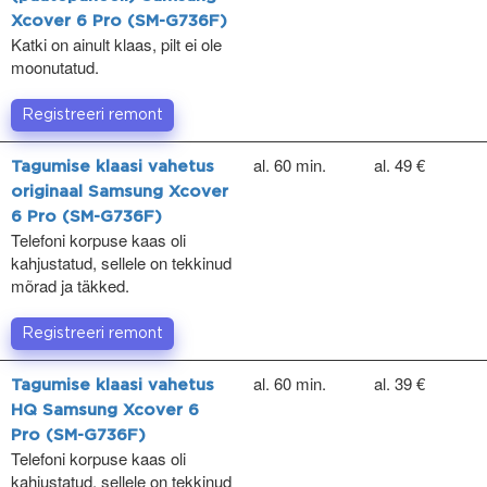
Xcover 6 Pro (SM-G736F)
Katki on ainult klaas, pilt ei ole
moonutatud.
Registreeri remont
al. 60 min.
al. 49 €
Tagumise klaasi vahetus
originaal Samsung Xcover
6 Pro (SM-G736F)
Telefoni korpuse kaas oli
kahjustatud, sellele on tekkinud
mõrad ja täkked.
Registreeri remont
al. 60 min.
al. 39 €
Tagumise klaasi vahetus
HQ Samsung Xcover 6
Pro (SM-G736F)
Telefoni korpuse kaas oli
kahjustatud, sellele on tekkinud