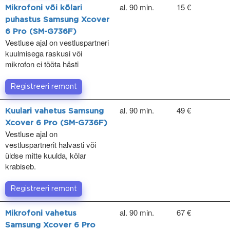
al. 90 min.
15 €
Mikrofoni või kõlari
puhastus Samsung Xcover
6 Pro (SM-G736F)
Vestluse ajal on vestluspartneri
kuulmisega raskusi või
mikrofon ei tööta hästi
Registreeri remont
al. 90 min.
49 €
Kuulari vahetus Samsung
Xcover 6 Pro (SM-G736F)
Vestluse ajal on
vestluspartnerit halvasti või
üldse mitte kuulda, kõlar
krabiseb.
Registreeri remont
al. 90 min.
67 €
Mikrofoni vahetus
Samsung Xcover 6 Pro