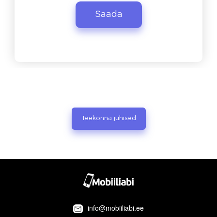
Teekonna juhised
info@mobiiliabi.ee