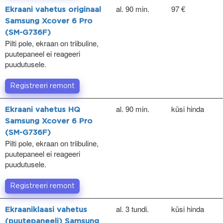
al. 90 min.
97 €
Ekraani vahetus originaal
Samsung Xcover 6 Pro
(SM-G736F)
Pilti pole, ekraan on triibuline,
puutepaneel ei reageeri
puudutusele.
Registreeri remont
al. 90 min.
küsi hinda
Ekraani vahetus HQ
Samsung Xcover 6 Pro
(SM-G736F)
Pilti pole, ekraan on triibuline,
puutepaneel ei reageeri
puudutusele.
Registreeri remont
al. 3 tundi.
küsi hinda
Ekraaniklaasi vahetus
(puutepaneeli) Samsung