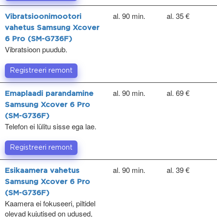
al. 90 min.
al. 35 €
Vibratsioonimootori
vahetus Samsung Xcover
6 Pro (SM-G736F)
Vibratsioon puudub.
Registreeri remont
al. 90 min.
al. 69 €
Emaplaadi parandamine
Samsung Xcover 6 Pro
(SM-G736F)
Telefon ei lülitu sisse ega lae.
Registreeri remont
al. 90 min.
al. 39 €
Esikaamera vahetus
Samsung Xcover 6 Pro
(SM-G736F)
Kaamera ei fokuseeri, piltidel
olevad kujutised on udused,