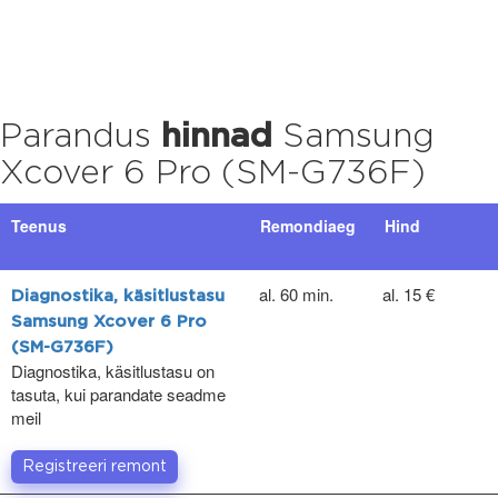
Parandus
hinnad
Samsung
Xcover 6 Pro (SM-G736F)
Teenus
Remondiaeg
Hind
al. 60 min.
al. 15 €
Diagnostika, käsitlustasu
Samsung Xcover 6 Pro
(SM-G736F)
Diagnostika, käsitlustasu on
tasuta, kui parandate seadme
meil
Registreeri remont