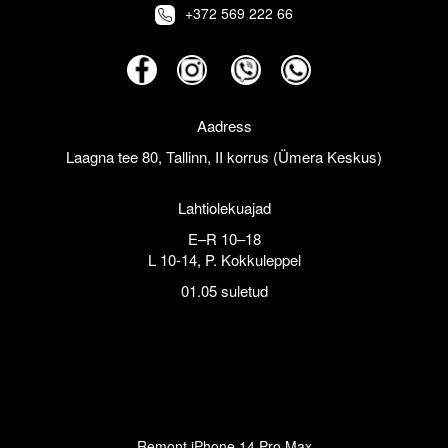
+372 569 222 66
Aadress
Laagna tee 80, Tallinn, II korrus (Ümera Keskus)
Lahtiolekuajad
E–R 10–18
L 10-14, P. Kokkuleppel
01.05 suletud
Remont iPhone 14 Pro Max