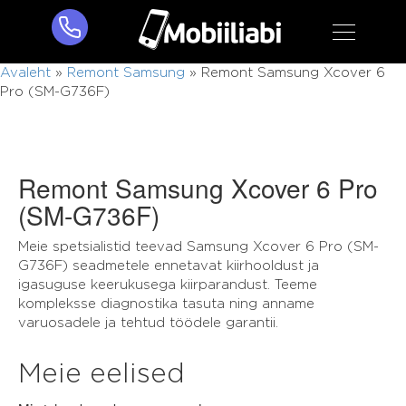
Avaleht
»
Remont Samsung
»
Remont Samsung Xcover 6
Pro (SM-G736F)
Remont Samsung Xcover 6 Pro
(SM-G736F)
Meie spetsialistid teevad Samsung Xcover 6 Pro (SM-
G736F) seadmetele ennetavat kiirhooldust ja
igasuguse keerukusega kiirparandust. Teeme
kompleksse diagnostika tasuta ning anname
varuosadele ja tehtud töödele garantii.
Meie eelised