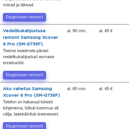
mõrad ja täkked.
Registreeri remont
al. 90 min.
al. 45 €
Vedelikukahjustuse
remont Samsung Xcover
6 Pro (SM-G736F)
Teeme seadmele pärast
vedelikukahjustust esmase
ennetustöö.
Registreeri remont
al. 60 min.
al. 45 €
Aku vahetus Samsung
Xcover 6 Pro (SM-G736F)
Telefon on hakanud kiiresti
tühjenema, lülitub koormus all
välja, taaskäivitub iseenesest.
Registreeri remont