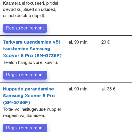
Kaamera ei fokuseeri, piltidel
olevad kujutised on udused,
esineb defekte (täpid).
Registreeri remont
al. 90 min.
20 €
Tarkvara uuendamine või
taastamine Samsung
Xcover 6 Pro (SM-G736F)
Telefon hangub või ei käivitu.
Registreeri remont
al. 90 min.
al. 35 €
Nuppude parandamine
Samsung Xcover 6 Pro
(SM-G736F)
Toite- või helitugevuse nupp ei
reageeri vajutamisele.
Registreeri remont