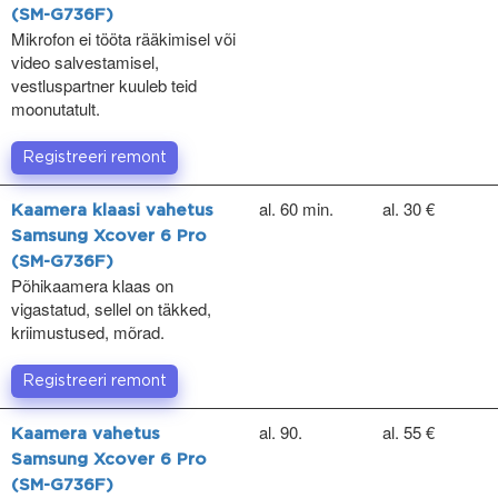
(SM-G736F)
Mikrofon ei tööta rääkimisel või
video salvestamisel,
vestluspartner kuuleb teid
moonutatult.
Registreeri remont
al. 60 min.
al. 30 €
Kaamera klaasi vahetus
Samsung Xcover 6 Pro
(SM-G736F)
Põhikaamera klaas on
vigastatud, sellel on täkked,
kriimustused, mõrad.
Registreeri remont
al. 90.
al. 55 €
Kaamera vahetus
Samsung Xcover 6 Pro
(SM-G736F)