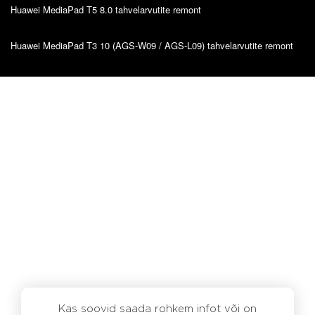
Huawei MediaPad T5 8.0 tahvelarvutite remont
Huawei MediaPad T3 10 (AGS-W09 / AGS-L09) tahvelarvutite remont
Kas soovid saada rohkem infot või on