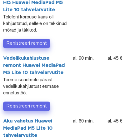
HQ Huawei MediaPad M5
Lite 10 tahvelarvutite
Telefoni korpuse kaas oli
kahjustatud, sellele on tekkinud
mõrad ja täkked.
Registreeri remont
al. 90 min.
al. 45 €
Vedelikukahjustuse
remont Huawei MediaPad
M5 Lite 10 tahvelarvutite
Teeme seadmele pärast
vedelikukahjustust esmase
ennetustöö.
Registreeri remont
al. 60 min.
al. 45 €
Aku vahetus Huawei
MediaPad M5 Lite 10
tahvelarvutite