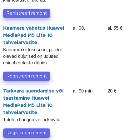
Registreeri remont
al. 90.
al. 55 €
Kaamera vahetus Huawei
MediaPad M5 Lite 10
tahvelarvutite
Kaamera ei fokuseeri, piltidel
olevad kujutised on udused,
esineb defekte (täpid).
Registreeri remont
al. 90 min.
20 €
Tarkvara uuendamine või
taastamine Huawei
MediaPad M5 Lite 10
tahvelarvutite
Telefon hangub või ei käivitu.
Registreeri remont