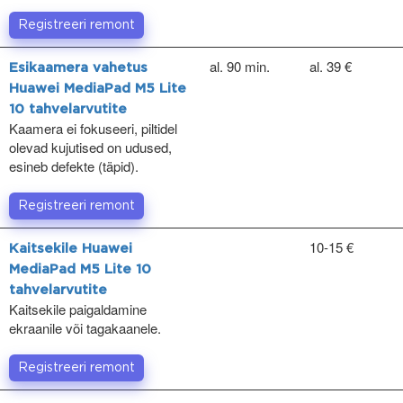
Registreeri remont
al. 90 min.
al. 39 €
Esikaamera vahetus
Huawei MediaPad M5 Lite
10 tahvelarvutite
Kaamera ei fokuseeri, piltidel
olevad kujutised on udused,
esineb defekte (täpid).
Registreeri remont
10-15 €
Kaitsekile Huawei
MediaPad M5 Lite 10
tahvelarvutite
Kaitsekile paigaldamine
ekraanile või tagakaanele.
Registreeri remont