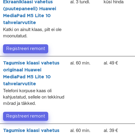
al. 3 tundi.
küsi hinda
Ekraaniklaasi vahetus
(puutepaneeli) Huawei
MediaPad M5 Lite 10
tahvelarvutite
Katki on ainult klaas, pilt ei ole
moonutatud.
Registreeri remont
al. 60 min.
al. 49 €
Tagumise klaasi vahetus
originaal Huawei
MediaPad M5 Lite 10
tahvelarvutite
Telefoni korpuse kaas oli
kahjustatud, sellele on tekkinud
mõrad ja täkked.
Registreeri remont
al. 60 min.
al. 39 €
Tagumise klaasi vahetus