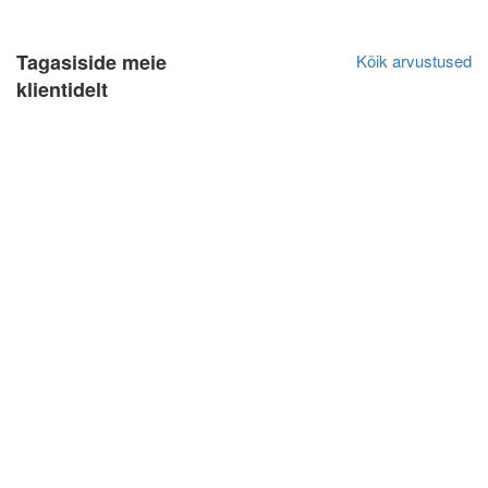
Tagasiside meie
Kõik arvustused
klientidelt
Alver Vosu
Algne arvustus
12.10.2022
Soovitan! 🙂💪🏻