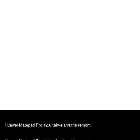
Olga Ja
Algne arvustus
20.04.2021
Очень довольна обслуживанием, качеством и
отношением. Всегда прихожу именно к Вам.
Всегда все выполняется в срок. Обслуживание
очень нравится!
Huawei Matepad Pro 12.6 tahvelarvutite remont