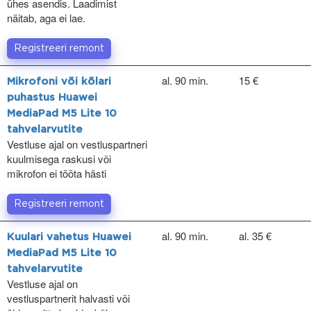
ühes asendis. Laadimist
näitab, aga ei lae.
Registreeri remont
al. 90 min.
15 €
Mikrofoni või kõlari
puhastus Huawei
MediaPad M5 Lite 10
tahvelarvutite
Vestluse ajal on vestluspartneri
kuulmisega raskusi või
mikrofon ei tööta hästi
Registreeri remont
al. 90 min.
al. 35 €
Kuulari vahetus Huawei
MediaPad M5 Lite 10
tahvelarvutite
Vestluse ajal on
vestluspartnerit halvasti või