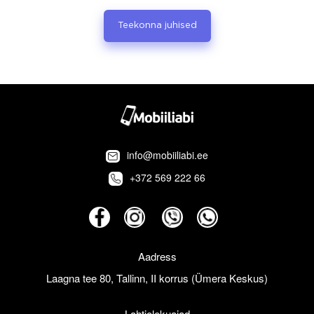
Teekonna juhised
info@mobiiliabi.ee
+372 569 222 66
Aadress
Laagna tee 80, Tallinn, II korrus (Ümera Keskus)
Lahtiolekuajad