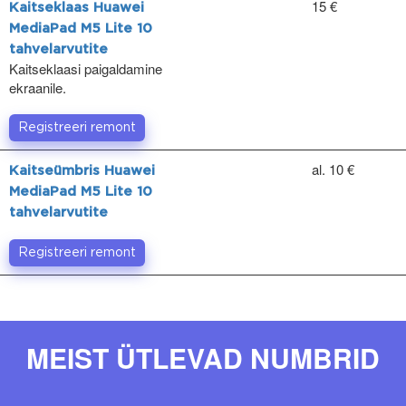
15 €
Kaitseklaas Huawei
MediaPad M5 Lite 10
tahvelarvutite
Kaitseklaasi paigaldamine
ekraanile.
Registreeri remont
al. 10 €
Kaitseümbris Huawei
MediaPad M5 Lite 10
tahvelarvutite
Registreeri remont
MEIST ÜTLEVAD NUMBRID