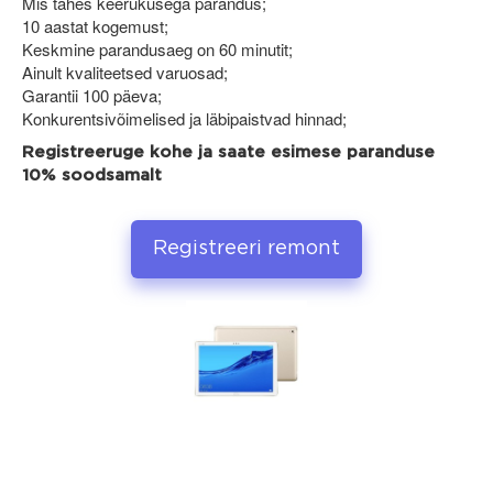
Mis tahes keerukusega parandus;
10 aastat kogemust;
Keskmine parandusaeg on 60 minutit;
Ainult kvaliteetsed varuosad;
Garantii 100 päeva;
Konkurentsivõimelised ja läbipaistvad hinnad;
Registreeruge kohe ja saate esimese paranduse
10% soodsamalt
Registreeri remont