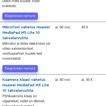
üldse mitte kuulda, kõlar
krabiseb.
Registreeri remont
al. 90 min.
40 €
Mikrofoni vahetus Huawei
MediaPad M5 Lite 10
tahvelarvutite
Mikrofon ei tööta rääkimisel või
video salvestamisel,
vestluspartner kuuleb teid
moonutatult.
Registreeri remont
al. 60 min.
al. 30 €
Kaamera klaasi vahetus
Huawei MediaPad M5 Lite
10 tahvelarvutite
Põhikaamera klaas on
vigastatud, sellel on täkked,
kriimustused, mõrad.