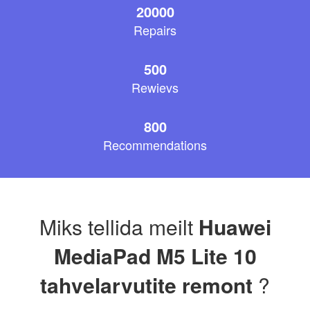
20000
Repairs
500
Rewievs
800
Recommendations
Miks tellida meilt
Huawei
MediaPad M5 Lite 10
tahvelarvutite remont
?