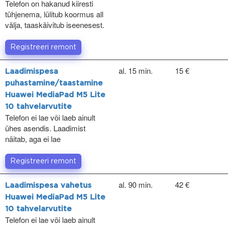
Telefon on hakanud kiiresti
tühjenema, lülitub koormus all
välja, taaskäivitub iseenesest.
Registreeri remont
al. 15 min.
15 €
Laadimispesa
puhastamine/taastamine
Huawei MediaPad M5 Lite
10 tahvelarvutite
Telefon ei lae või laeb ainult
ühes asendis. Laadimist
näitab, aga ei lae
Registreeri remont
al. 90 min.
42 €
Laadimispesa vahetus
Huawei MediaPad M5 Lite
10 tahvelarvutite
Telefon ei lae või laeb ainult