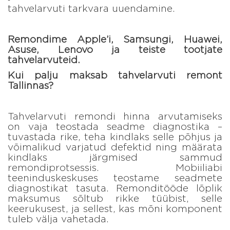
tahvelarvuti tarkvara uuendamine.
Remondime Apple’i, Samsungi, Huawei,
Asuse, Lenovo ja teiste tootjate
tahvelarvuteid.
Kui palju maksab tahvelarvuti remont
Tallinnas?
Tahvelarvuti remondi hinna arvutamiseks
on vaja teostada seadme diagnostika –
tuvastada rike, teha kindlaks selle põhjus ja
võimalikud varjatud defektid ning määrata
kindlaks järgmised sammud
remondiprotsessis. Mobiiliabi
teeninduskeskuses teostame seadmete
diagnostikat tasuta. Remonditööde lõplik
maksumus sõltub rikke tüübist, selle
keerukusest, ja sellest, kas mõni komponent
tuleb välja vahetada.