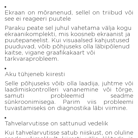
Ekraan on mõranenud, sellel on triibud või
see ei reageeri puutele
Paraku peate sel juhul vahetama välja kogu
ekraanikomplekti, mis koosneb ekraanist ja
puutepaneelist. Kui visuaalsed kahjustused
puuduvad, võib põhjuseks olla läbipõlenud
kaitse, vigane graafikakaart või
tarkvaraprobleem.
Aku tühjeneb kiiresti
Selle põhjuseks võib olla laadija, juhtme või
laadimiskontrolleri vananemine või tõrge,
samuti probleemid seadme
sünkroonimisega. Parim viis probleemi
tuvastamiseks on diagnostika läbi viimine.
Tahvelarvutisse on sattunud vedelik
Kui tahvelarvutisse satub niiskust, on oluline