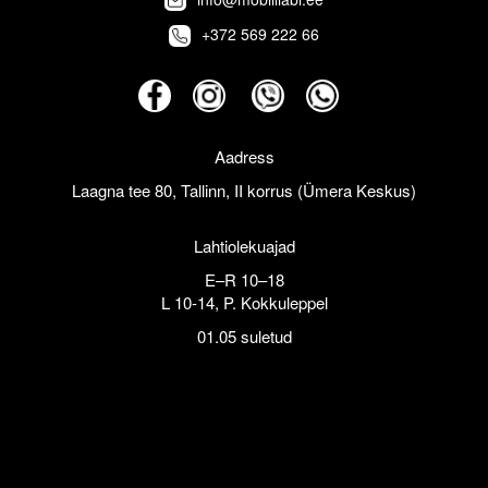
+372 569 222 66
Aadress
Laagna tee 80, Tallinn, II korrus (Ümera Keskus)
Lahtiolekuajad
E–R 10–18
L 10-14, P. Kokkuleppel
01.05 suletud