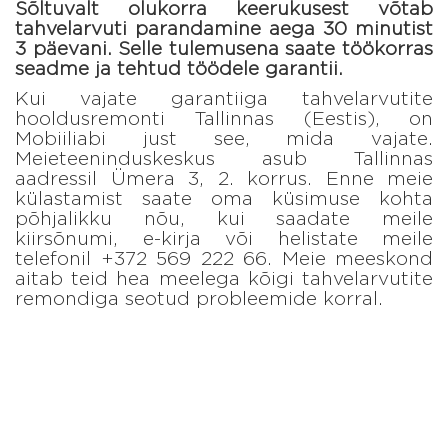
Sõltuvalt olukorra keerukusest võtab
tahvelarvuti parandamine aega 30 minutist
3 päevani. Selle tulemusena saate töökorras
seadme ja tehtud töödele garantii.
Kui vajate garantiiga tahvelarvutite
hooldusremonti Tallinnas (Eestis), on
Mobiiliabi just see, mida vajate.
Meieteeninduskeskus asub Tallinnas
aadressil Ümera 3, 2. korrus. Enne meie
külastamist saate oma küsimuse kohta
põhjalikku nõu, kui saadate meile
kiirsõnumi, e-kirja või helistate meile
telefonil +372 569 222 66. Meie meeskond
aitab teid hea meelega kõigi tahvelarvutite
remondiga seotud probleemide korral.