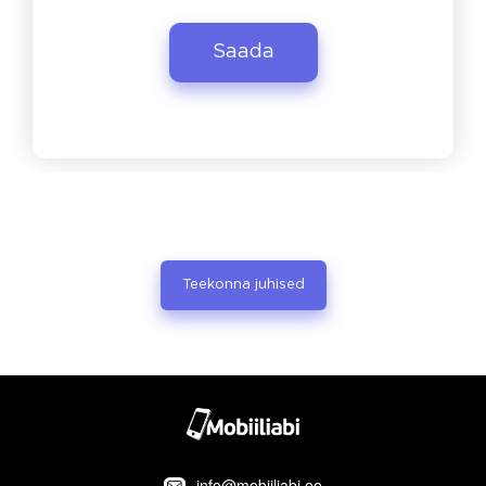
Teekonna juhised
info@mobiiliabi.ee