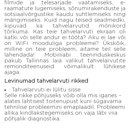
filmide ja telesarjade vaatamiseks, e-
raamatute lugemiseks, sõnumirakenduste ja
sotsiaalvõrgustike kaudu suhtlemiseks ning
mängimiseks. Kuid nagu teised seadmedki,
kipuvad ka tahvelarvutid mõnikord
tõrkuma. Kas teie tahvelarvuti ekraan oli
katki või selle andur ei tööta? Aku ei lae või
on WiFi mooduliga probleeme? Ükskõik,
milline on teie probleem, aitame teil selle
lahendada! Mobiiliabi teeninduskeskus
pakub Tallinnas laia valikut tahvelarvutite
remonditeenuseid võimalikult lühikese
ajaga.
Levinumad tahvelarvuti rikked
Tahvelarvuti ei lülitu sisse
Selle rikke põhjuseks võib olla mis iganes –
alates lahtisest toitenupust kuni sügavama
tehnilise probleemini emaplaadil. Probleemi
allika kindlakstegemiseks on vaja läbi viia
põhjalik diagnostika.