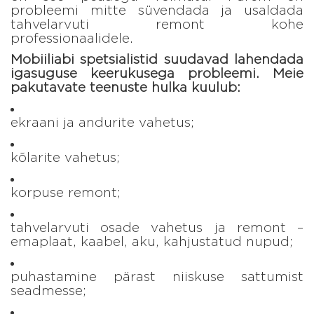
probleemi mitte süvendada ja usaldada
tahvelarvuti remont kohe
professionaalidele.
Mobiiliabi spetsialistid suudavad lahendada
igasuguse keerukusega probleemi. Meie
pakutavate teenuste hulka kuulub:
ekraani ja andurite vahetus;
kõlarite vahetus;
korpuse remont;
tahvelarvuti osade vahetus ja remont –
emaplaat, kaabel, aku, kahjustatud nupud;
puhastamine pärast niiskuse sattumist
seadmesse;