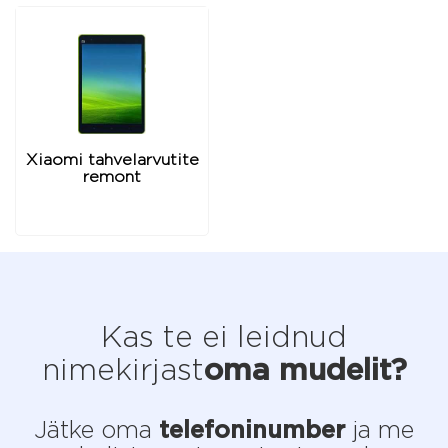
Xiaomi tahvelarvutite
remont
Kas te ei leidnud
nimekirjast
oma mudelit?
Jätke oma
telefoninumber
ja me