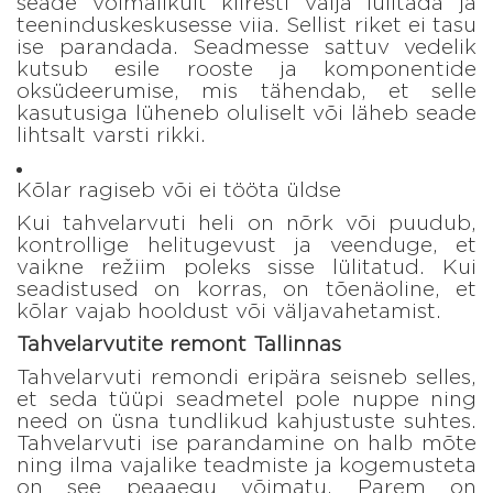
seade võimalikult kiiresti välja lülitada ja
teeninduskeskusesse viia. Sellist riket ei tasu
ise parandada. Seadmesse sattuv vedelik
kutsub esile rooste ja komponentide
oksüdeerumise, mis tähendab, et selle
kasutusiga lüheneb oluliselt või läheb seade
lihtsalt varsti rikki.
Kõlar ragiseb või ei tööta üldse
Kui tahvelarvuti heli on nõrk või puudub,
kontrollige helitugevust ja veenduge, et
vaikne režiim poleks sisse lülitatud. Kui
seadistused on korras, on tõenäoline, et
kõlar vajab hooldust või väljavahetamist.
Tahvelarvutite remont Tallinnas
Tahvelarvuti remondi eripära seisneb selles,
et seda tüüpi seadmetel pole nuppe ning
need on üsna tundlikud kahjustuste suhtes.
Tahvelarvuti ise parandamine on halb mõte
ning ilma vajalike teadmiste ja kogemusteta
on see peaaegu võimatu. Parem on