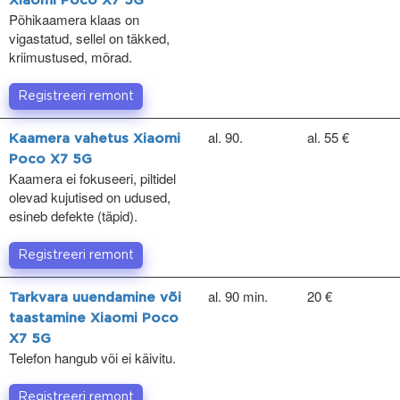
Xiaomi Poco X7 5G
Põhikaamera klaas on
vigastatud, sellel on täkked,
kriimustused, mõrad.
Registreeri remont
al. 90.
al. 55 €
Kaamera vahetus Xiaomi
Poco X7 5G
Kaamera ei fokuseeri, piltidel
olevad kujutised on udused,
esineb defekte (täpid).
Registreeri remont
al. 90 min.
20 €
Tarkvara uuendamine või
taastamine Xiaomi Poco
X7 5G
Telefon hangub või ei käivitu.
Registreeri remont