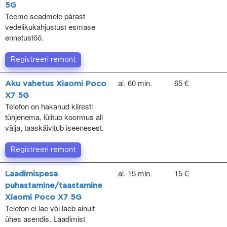
5G
Teeme seadmele pärast
vedelikukahjustust esmase
ennetustöö.
Registreeri remont
al. 60 min.
65 €
Aku vahetus Xiaomi Poco
X7 5G
Telefon on hakanud kiiresti
tühjenema, lülitub koormus all
välja, taaskäivitub iseenesest.
Registreeri remont
al. 15 min.
15 €
Laadimispesa
puhastamine/taastamine
Xiaomi Poco X7 5G
Telefon ei lae või laeb ainult
ühes asendis. Laadimist