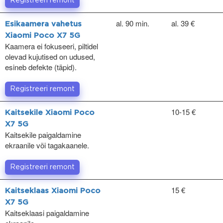
Registreeri remont
al. 90 min.
al. 39 €
Esikaamera vahetus
Xiaomi Poco X7 5G
Kaamera ei fokuseeri, piltidel
olevad kujutised on udused,
esineb defekte (täpid).
Registreeri remont
10-15 €
Kaitsekile Xiaomi Poco
X7 5G
Kaitsekile paigaldamine
ekraanile või tagakaanele.
Registreeri remont
15 €
Kaitseklaas Xiaomi Poco
X7 5G
Kaitseklaasi paigaldamine