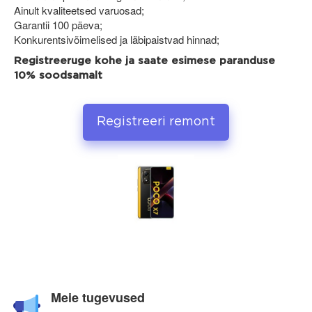
Ainult kvaliteetsed varuosad;
Garantii 100 päeva;
Konkurentsivõimelised ja läbipaistvad hinnad;
Registreeruge kohe ja saate esimese paranduse
10% soodsamalt
Registreeri remont
Meie tugevused