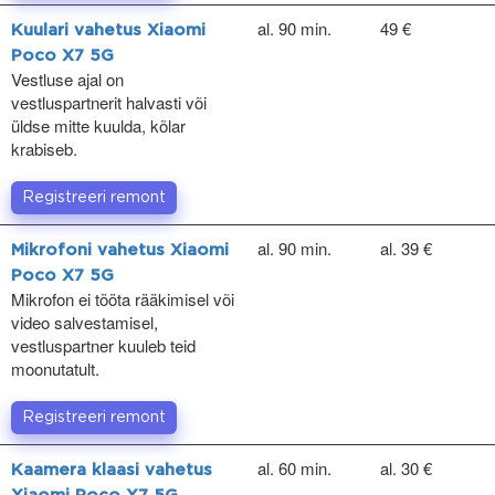
al. 90 min.
49 €
Kuulari vahetus Xiaomi
Poco X7 5G
Vestluse ajal on
vestluspartnerit halvasti või
üldse mitte kuulda, kõlar
krabiseb.
Registreeri remont
al. 90 min.
al. 39 €
Mikrofoni vahetus Xiaomi
Poco X7 5G
Mikrofon ei tööta rääkimisel või
video salvestamisel,
vestluspartner kuuleb teid
moonutatult.
Registreeri remont
al. 60 min.
al. 30 €
Kaamera klaasi vahetus