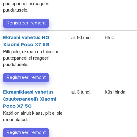
puutepaneel ei reageeri
puudutusele.
Registreeri remont
al. 90 min.
65 €
Ekraani vahetus HQ
Xiaomi Poco X7 5G
Pilti pole, ekraan on triibuline,
puutepaneel ei reageeri
puudutusele.
Registreeri remont
al. 3 tundi.
küsi hinda
Ekraaniklaasi vahetus
(puutepaneeli) Xiaomi
Poco X7 5G
Katki on ainult klaas, pilt ei ole
moonutatud.
Registreeri remont