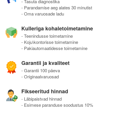
- Tasuta diagnostika
- Parandamise aeg alates 30 minutist
- Oma varuosade ladu
Kulleriga kohaletoimetamine
- Teenindusse toimetamine
- Koju\kontorisse toimetamine
- Pakiautomaatidesse toimetamine
Garantii ja kvaliteet
- Garantii 100 päeva
- Originaalvaruosad
Fikseeritud hinnad
- Läbipaistvad hinnad
- Esimese paranduse soodustus 10%