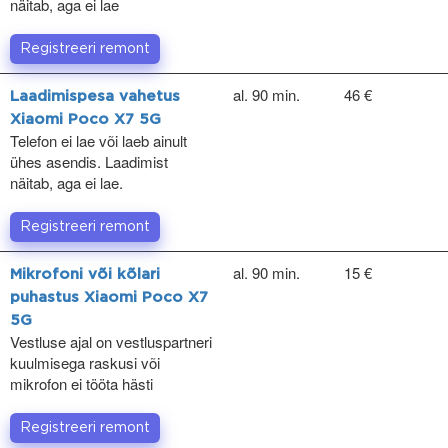
näitab, aga ei lae
Registreeri remont
al. 90 min.
46 €
Laadimispesa vahetus
Xiaomi Poco X7 5G
Telefon ei lae või laeb ainult
ühes asendis. Laadimist
näitab, aga ei lae.
Registreeri remont
al. 90 min.
15 €
Mikrofoni või kõlari
puhastus Xiaomi Poco X7
5G
Vestluse ajal on vestluspartneri
kuulmisega raskusi või
mikrofon ei tööta hästi
Registreeri remont