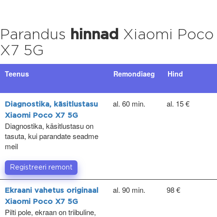
Parandus
hinnad
Xiaomi Poco
X7 5G
Teenus
Remondiaeg
Hind
al. 60 min.
al. 15 €
Diagnostika, käsitlustasu
Xiaomi Poco X7 5G
Diagnostika, käsitlustasu on
tasuta, kui parandate seadme
meil
Registreeri remont
al. 90 min.
98 €
Ekraani vahetus originaal
Xiaomi Poco X7 5G
Pilti pole, ekraan on triibuline,