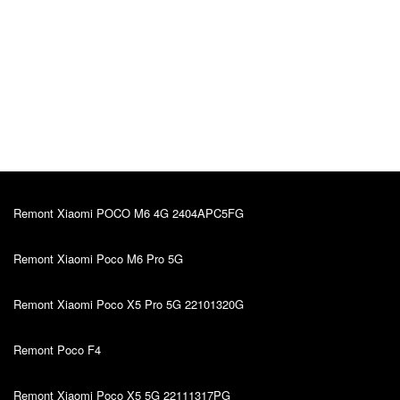
10.04.2022
Väga hea teenindus, kvaliteetsed asjad, head
hinnad. Olen mitu korda kasutanud nende teenust ja
jäin väga rahule. Alati saab nõu küsida.
Mitme aasta jooksul kasutan ja ikka rahul.
Remont Xiaomi POCO M6 4G 2404APC5FG
Remont Xiaomi Poco M6 Pro 5G
Remont Xiaomi Poco X5 Pro 5G 22101320G
Remont Poco F4
Remont Xiaomi Poco X5 5G 22111317PG