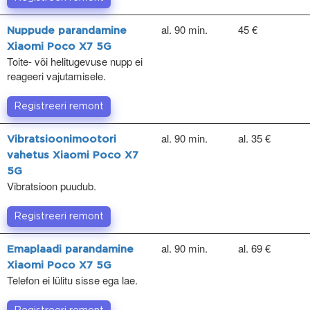
al. 90 min.
45 €
Nuppude parandamine
Xiaomi Poco X7 5G
Toite- või helitugevuse nupp ei
reageeri vajutamisele.
Registreeri remont
al. 90 min.
al. 35 €
Vibratsioonimootori
vahetus Xiaomi Poco X7
5G
Vibratsioon puudub.
Registreeri remont
al. 90 min.
al. 69 €
Emaplaadi parandamine
Xiaomi Poco X7 5G
Telefon ei lülitu sisse ega lae.