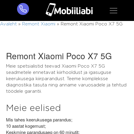
Avaleht
»
Remont Xiaomi
»
Remont Xiaomi Poco X7 5G
Remont Xiaomi Poco X7 5G
Meie spetsialistid teevad Xiaomi Poco X7 5G
seadmetele ennetavat kiirhooldust ja igasuguse
keerukusega kiirparandust. Teeme kompleksse
diagnostika tasuta ning anname varuosadele ja tehtud
töödele garantii.
Meie eelised
Mis tahes keerukusega parandus;
10 aastat kogemust;
Keskmine parandusaeg on 60 minutit;