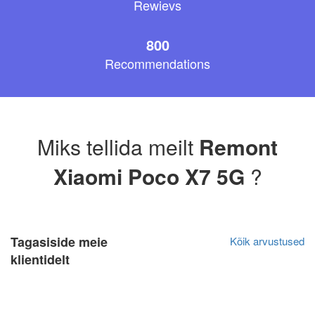
Rewievs
800
Recommendations
Miks tellida meilt
Remont
Xiaomi Poco X7 5G
?
Tagasiside meie
Kõik arvustused
klientidelt