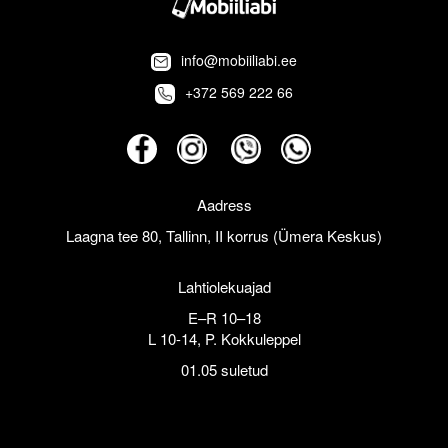
info@mobiiliabi.ee
+372 569 222 66
Aadress
Laagna tee 80, Tallinn, II korrus (Ümera Keskus)
Lahtiolekuajad
E–R 10–18
L 10-14, P. Kokkuleppel
01.05 suletud