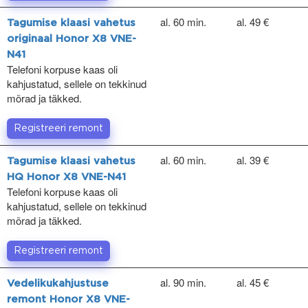
al. 60 min.
al. 49 €
Tagumise klaasi vahetus
originaal Honor X8 VNE-
N41
Telefoni korpuse kaas oli
kahjustatud, sellele on tekkinud
mõrad ja täkked.
Registreeri remont
al. 60 min.
al. 39 €
Tagumise klaasi vahetus
HQ Honor X8 VNE-N41
Telefoni korpuse kaas oli
kahjustatud, sellele on tekkinud
mõrad ja täkked.
Registreeri remont
al. 90 min.
al. 45 €
Vedelikukahjustuse
remont Honor X8 VNE-