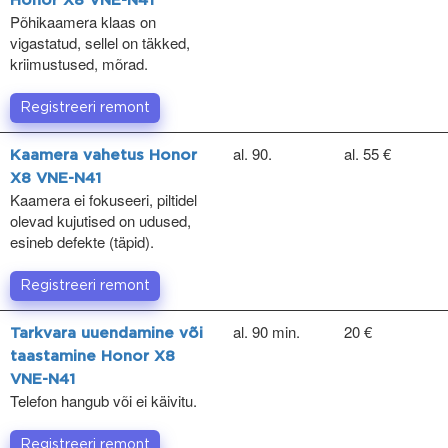
Honor X8 VNE-N41
Põhikaamera klaas on
vigastatud, sellel on täkked,
kriimustused, mõrad.
Registreeri remont
al. 90.
al. 55 €
Kaamera vahetus Honor
X8 VNE-N41
Kaamera ei fokuseeri, piltidel
olevad kujutised on udused,
esineb defekte (täpid).
Registreeri remont
al. 90 min.
20 €
Tarkvara uuendamine või
taastamine Honor X8
VNE-N41
Telefon hangub või ei käivitu.
Registreeri remont