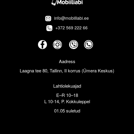
info@mobiiliabi.ee
+372 569 222 66
Aadress
Laagna tee 80, Tallinn, II korrus (Ümera Keskus)
Lahtiolekuajad
E–R 10–18
L 10-14, P. Kokkuleppel
01.05 suletud