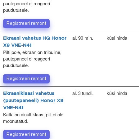
puutepaneel ei reageeri
puudutusele.
Registreeri remont
al. 90 min.
küsi hinda
Ekraani vahetus HQ Honor
X8 VNE-N41
Pilti pole, ekraan on triibuline,
puutepaneel ei reageeri
puudutusele.
Registreeri remont
al. 3 tundi.
küsi hinda
Ekraaniklaasi vahetus
(puutepaneeli) Honor X8
VNE-N41
Katki on ainult klaas, pilt ei ole
moonutatud.
Registreeri remont