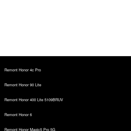
Alver Vosu
Algne arvustus
12.10.2022
Soovitan! 🙂💪🏻
Remont Honor 4c Pro
Remont Honor 90 Lite
Remont Honor 400 Lite 5109BRUV
Remont Honor 6
Remont Honor Magic5 Pro 5G