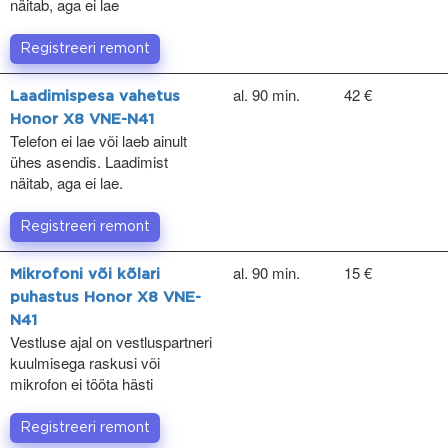
näitab, aga ei lae
Registreeri remont
al. 90 min.
42 €
Laadimispesa vahetus
Honor X8 VNE-N41
Telefon ei lae või laeb ainult
ühes asendis. Laadimist
näitab, aga ei lae.
Registreeri remont
al. 90 min.
15 €
Mikrofoni või kõlari
puhastus Honor X8 VNE-
N41
Vestluse ajal on vestluspartneri
kuulmisega raskusi või
mikrofon ei tööta hästi
Registreeri remont