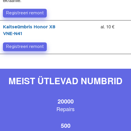
ekraanile.
Registreeri remont
al. 10 €
Kaitseümbris Honor X8
VNE-N41
Registreeri remont
MEIST ÜTLEVAD NUMBRID
20000
Repairs
500