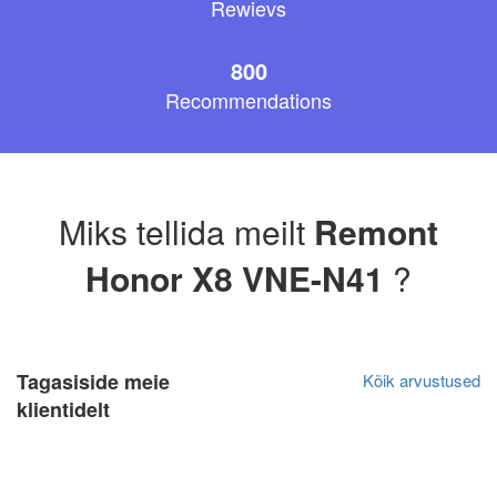
Rewievs
800
Recommendations
Miks tellida meilt
Remont
Honor X8 VNE-N41
?
Tagasiside meie
Kõik arvustused
klientidelt