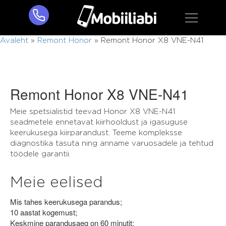
Avaleht
»
Remont Honor
»
Remont Honor X8 VNE-N41
Remont Honor X8 VNE-N41
Meie spetsialistid teevad Honor X8 VNE-N41
seadmetele ennetavat kiirhooldust ja igasuguse
keerukusega kiirparandust. Teeme kompleksse
diagnostika tasuta ning anname varuosadele ja tehtud
töödele garantii.
Meie eelised
Mis tahes keerukusega parandus;
10 aastat kogemust;
Keskmine parandusaeg on 60 minutit;