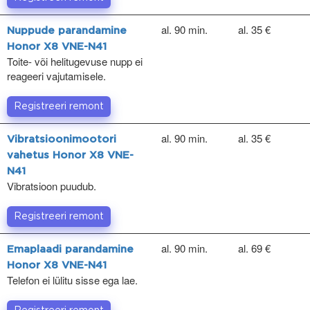
al. 90 min.
al. 35 €
Nuppude parandamine
Honor X8 VNE-N41
Toite- või helitugevuse nupp ei
reageeri vajutamisele.
Registreeri remont
al. 90 min.
al. 35 €
Vibratsioonimootori
vahetus Honor X8 VNE-
N41
Vibratsioon puudub.
Registreeri remont
al. 90 min.
al. 69 €
Emaplaadi parandamine
Honor X8 VNE-N41
Telefon ei lülitu sisse ega lae.