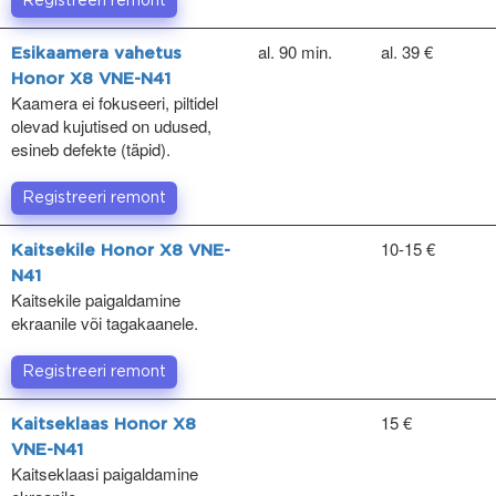
Registreeri remont
al. 90 min.
al. 39 €
Esikaamera vahetus
Honor X8 VNE-N41
Kaamera ei fokuseeri, piltidel
olevad kujutised on udused,
esineb defekte (täpid).
Registreeri remont
10-15 €
Kaitsekile Honor X8 VNE-
N41
Kaitsekile paigaldamine
ekraanile või tagakaanele.
Registreeri remont
15 €
Kaitseklaas Honor X8
VNE-N41
Kaitseklaasi paigaldamine