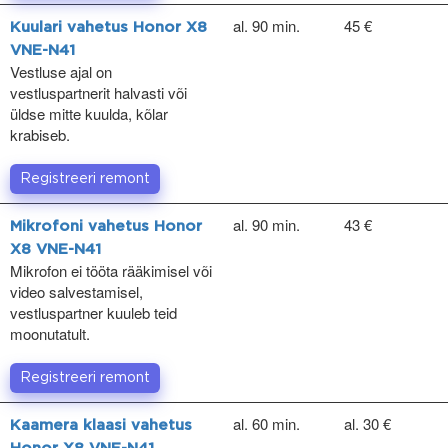
al. 90 min.
45 €
Kuulari vahetus Honor X8
VNE-N41
Vestluse ajal on
vestluspartnerit halvasti või
üldse mitte kuulda, kõlar
krabiseb.
Registreeri remont
al. 90 min.
43 €
Mikrofoni vahetus Honor
X8 VNE-N41
Mikrofon ei tööta rääkimisel või
video salvestamisel,
vestluspartner kuuleb teid
moonutatult.
Registreeri remont
al. 60 min.
al. 30 €
Kaamera klaasi vahetus