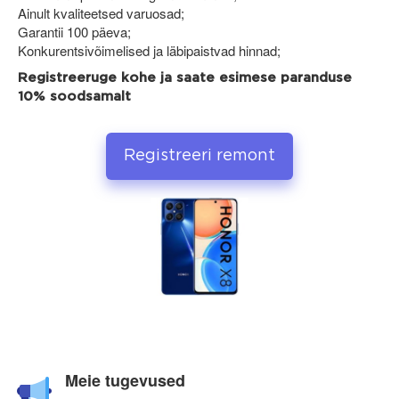
Ainult kvaliteetsed varuosad;
Garantii 100 päeva;
Konkurentsivõimelised ja läbipaistvad hinnad;
Registreeruge kohe ja saate esimese paranduse
10% soodsamalt
Registreeri remont
Meie tugevused