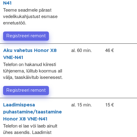
N41
Teeme seadmele pärast
vedelikukahjustust esmase
ennetustöö.
Registreeri remont
al. 60 min.
46 €
Aku vahetus Honor X8
VNE-N41
Telefon on hakanud kiiresti
tühjenema, lülitub koormus all
välja, taaskäivitub iseenesest.
Registreeri remont
al. 15 min.
15 €
Laadimispesa
puhastamine/taastamine
Honor X8 VNE-N41
Telefon ei lae või laeb ainult
ühes asendis. Laadimist