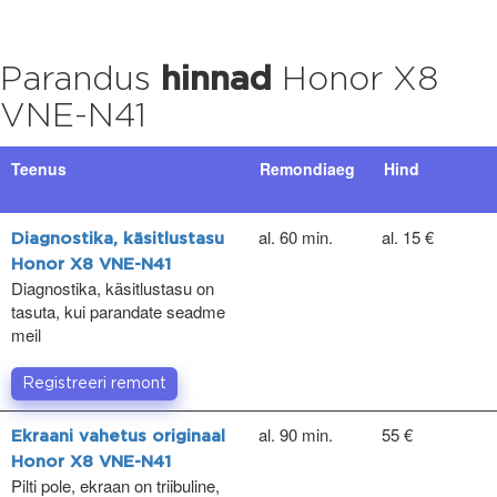
Parandus
hinnad
Honor X8
VNE-N41
Teenus
Remondiaeg
Hind
al. 60 min.
al. 15 €
Diagnostika, käsitlustasu
Honor X8 VNE-N41
Diagnostika, käsitlustasu on
tasuta, kui parandate seadme
meil
Registreeri remont
al. 90 min.
55 €
Ekraani vahetus originaal
Honor X8 VNE-N41
Pilti pole, ekraan on triibuline,