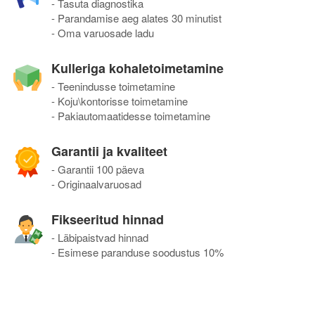
- Tasuta diagnostika
- Parandamise aeg alates 30 minutist
- Oma varuosade ladu
Kulleriga kohaletoimetamine
- Teenindusse toimetamine
- Koju\kontorisse toimetamine
- Pakiautomaatidesse toimetamine
Garantii ja kvaliteet
- Garantii 100 päeva
- Originaalvaruosad
Fikseeritud hinnad
- Läbipaistvad hinnad
- Esimese paranduse soodustus 10%