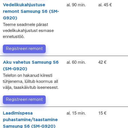
al. 90 min.
al. 45 €
Vedelikukahjustuse
remont Samsung S6 (SM-
G920)
Teeme seadmele pärast
vedelikukahjustust esmase
ennetustöö.
Registreeri remont
al. 60 min.
42 €
Aku vahetus Samsung S6
(SM-G920)
Telefon on hakanud kiiresti
tühjenema, lülitub koormus all
välja, taaskäivitub iseenesest.
Registreeri remont
al. 15 min.
15 €
Laadimispesa
puhastamine/taastamine
Samsung S6 (SM-G920)