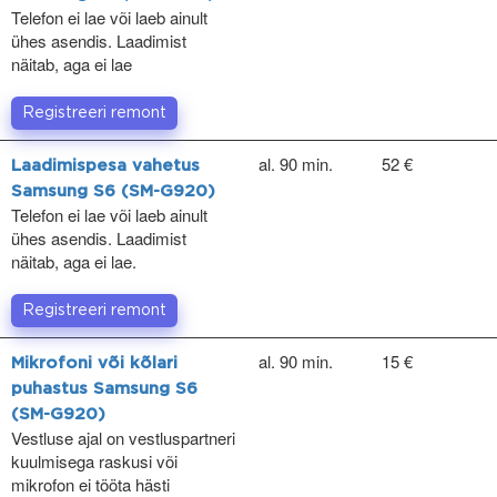
Telefon ei lae või laeb ainult
ühes asendis. Laadimist
näitab, aga ei lae
Registreeri remont
al. 90 min.
52 €
Laadimispesa vahetus
Samsung S6 (SM-G920)
Telefon ei lae või laeb ainult
ühes asendis. Laadimist
näitab, aga ei lae.
Registreeri remont
al. 90 min.
15 €
Mikrofoni või kõlari
puhastus Samsung S6
(SM-G920)
Vestluse ajal on vestluspartneri
kuulmisega raskusi või
mikrofon ei tööta hästi