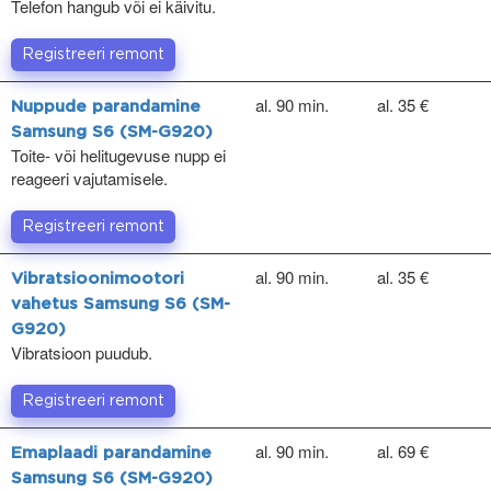
Telefon hangub või ei käivitu.
Registreeri remont
al. 90 min.
al. 35 €
Nuppude parandamine
Samsung S6 (SM-G920)
Toite- või helitugevuse nupp ei
reageeri vajutamisele.
Registreeri remont
al. 90 min.
al. 35 €
Vibratsioonimootori
vahetus Samsung S6 (SM-
G920)
Vibratsioon puudub.
Registreeri remont
al. 90 min.
al. 69 €
Emaplaadi parandamine
Samsung S6 (SM-G920)