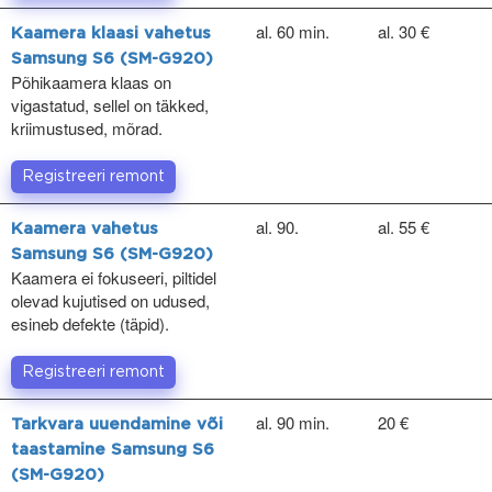
al. 60 min.
al. 30 €
Kaamera klaasi vahetus
Samsung S6 (SM-G920)
Põhikaamera klaas on
vigastatud, sellel on täkked,
kriimustused, mõrad.
Registreeri remont
al. 90.
al. 55 €
Kaamera vahetus
Samsung S6 (SM-G920)
Kaamera ei fokuseeri, piltidel
olevad kujutised on udused,
esineb defekte (täpid).
Registreeri remont
al. 90 min.
20 €
Tarkvara uuendamine või
taastamine Samsung S6
(SM-G920)