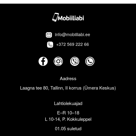
info@mobiiliabi.ee
+372 569 222 66
Aadress
Laagna tee 80, Tallinn, II korrus (Ümera Keskus)
Lahtiolekuajad
E–R 10–18
L 10-14, P. Kokkuleppel
01.05 suletud