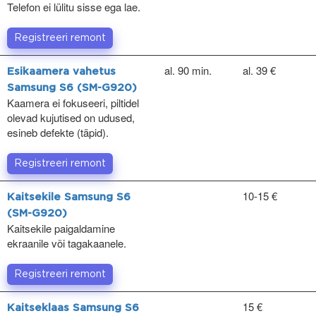
Telefon ei lülitu sisse ega lae.
Registreeri remont
al. 90 min.
al. 39 €
Esikaamera vahetus
Samsung S6 (SM-G920)
Kaamera ei fokuseeri, piltidel
olevad kujutised on udused,
esineb defekte (täpid).
Registreeri remont
10-15 €
Kaitsekile Samsung S6
(SM-G920)
Kaitsekile paigaldamine
ekraanile või tagakaanele.
Registreeri remont
15 €
Kaitseklaas Samsung S6