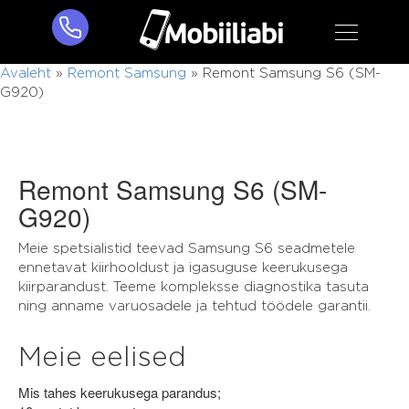
Avaleht
»
Remont Samsung
»
Remont Samsung S6 (SM-
G920)
Remont Samsung S6 (SM-
G920)
Meie spetsialistid teevad Samsung S6 seadmetele
ennetavat kiirhooldust ja igasuguse keerukusega
kiirparandust. Teeme kompleksse diagnostika tasuta
ning anname varuosadele ja tehtud töödele garantii.
Meie eelised
Mis tahes keerukusega parandus;