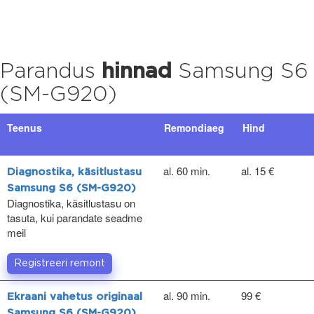
Parandus
hinnad
Samsung S6
(SM-G920)
Teenus
Remondiaeg
Hind
al. 60 min.
al. 15 €
Diagnostika, käsitlustasu
Samsung S6 (SM-G920)
Diagnostika, käsitlustasu on
tasuta, kui parandate seadme
meil
Registreeri remont
al. 90 min.
99 €
Ekraani vahetus originaal
Samsung S6 (SM-G920)