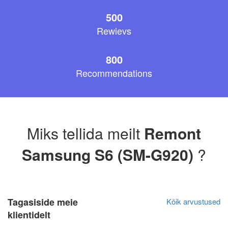
500
Rewievs
800
Recommendations
Miks tellida meilt
Remont
Samsung S6 (SM-G920)
?
Tagasiside meie
Kõik arvustused
klientidelt