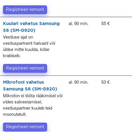
Registreeri remont
al. 90 min.
55 €
Kuulari vahetus Samsung
S6 (SM-G920)
Vestluse ajal on
vestluspartnerit halvasti või
üldse mitte kuulda, kõlar
krabiseb.
Registreeri remont
al. 90 min.
53 €
Mikrofoni vahetus
Samsung S6 (SM-G920)
Mikrofon ei tööta rääkimisel või
video salvestamisel,
vestluspartner kuuleb teid
moonutatult.
Registreeri remont