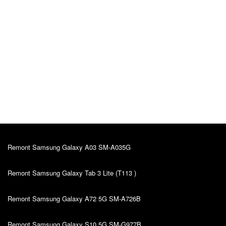
Katrin Primak
Algne arvustus
10.03.2022
Kiire teenindus, sain oma probleemile väga hea
lahenduse. Hinna ja kvaliteedi suhe on super.
Remont Samsung Galaxy A03 SM-A035G
Remont Samsung Galaxy Tab 3 Lite (T113 )
Remont Samsung Galaxy A72 5G SM-A726B
Remont Samsung Galaxy S10 5G SM-G977B