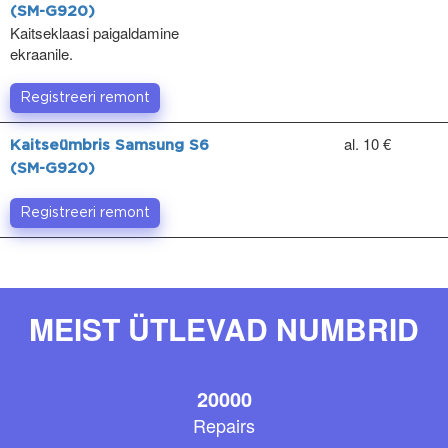
(SM-G920)
Kaitseklaasi paigaldamine
ekraanile.
Registreeri remont
al. 10 €
Kaitseümbris Samsung S6
(SM-G920)
Registreeri remont
MEIST ÜTLEVAD NUMBRID
20000
Repairs