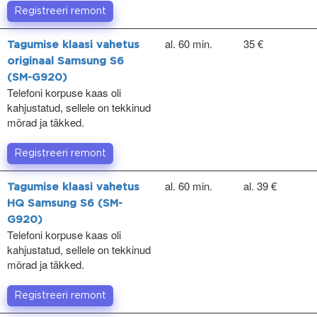
Registreeri remont
al. 60 min.
35 €
Tagumise klaasi vahetus
originaal Samsung S6
(SM-G920)
Telefoni korpuse kaas oli
kahjustatud, sellele on tekkinud
mõrad ja täkked.
Registreeri remont
al. 60 min.
al. 39 €
Tagumise klaasi vahetus
HQ Samsung S6 (SM-
G920)
Telefoni korpuse kaas oli
kahjustatud, sellele on tekkinud
mõrad ja täkked.
Registreeri remont