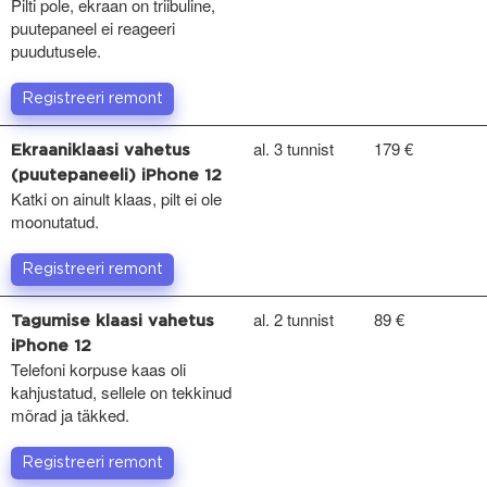
Pilti pole, ekraan on triibuline,
puutepaneel ei reageeri
puudutusele.
Registreeri remont
al. 3 tunnist
179 €
Ekraaniklaasi vahetus
(puutepaneeli) iPhone 12
Katki on ainult klaas, pilt ei ole
moonutatud.
Registreeri remont
al. 2 tunnist
89 €
Tagumise klaasi vahetus
iPhone 12
Telefoni korpuse kaas oli
kahjustatud, sellele on tekkinud
mõrad ja täkked.
Registreeri remont