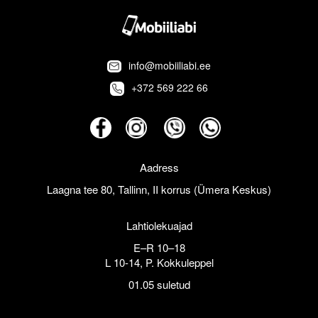
info@mobiiliabi.ee
+372 569 222 66
Aadress
Laagna tee 80, Tallinn, II korrus (Ümera Keskus)
Lahtiolekuajad
E–R 10–18
L 10-14, P. Kokkuleppel
01.05 suletud