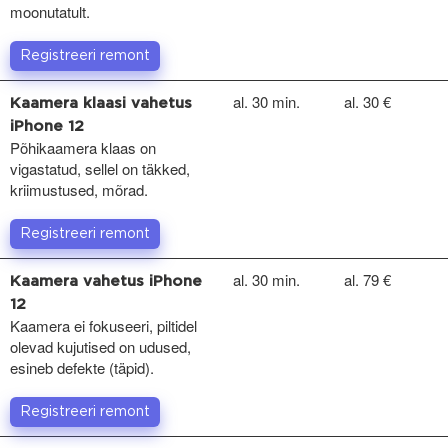
moonutatult.
Registreeri remont
al. 30 min.
al. 30 €
Kaamera klaasi vahetus
iPhone 12
Põhikaamera klaas on
vigastatud, sellel on täkked,
kriimustused, mõrad.
Registreeri remont
al. 30 min.
al. 79 €
Kaamera vahetus iPhone
12
Kaamera ei fokuseeri, piltidel
olevad kujutised on udused,
esineb defekte (täpid).
Registreeri remont