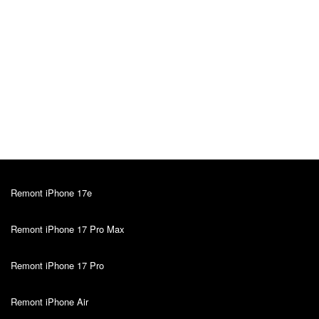
Alver Vosu
Algne arvustus
12.10.2022
Soovitan! 🙂💪🏻
Remont iPhone 17e
Remont iPhone 17 Pro Max
Remont iPhone 17 Pro
Remont iPhone Air