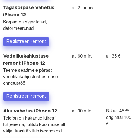
al. 2 tunnist
Tagakorpuse vahetus
iPhone 12
Korpus on vigastatud,
deformeerunud.
Registreeri remont
al. 60 min.
al. 35 €
Vedelikukahjustuse
remont iPhone 12
Teeme seadmele pärast
vedelikukahjustust esmase
ennetustöö.
Registreeri remont
al. 30 min.
B-kat. 45 €/
Aku vahetus iPhone 12
originaal 105
Telefon on hakanud kiiresti
€
tühjenema, lülitub koormuse all
välja, taaskäivitub iseenesest.