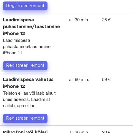
Registreeri remont
al. 30 min.
25 €
Laadimispesa
puhastamine/taastamine
iPhone 12
Laadimispesa
puhastamine/taastamine
iPhone 11
Registreeri remont
al. 60 min.
59 €
Laadimispesa vahetus
iPhone 12
Telefon ei lae või laeb ainult
ühes asendis. Laadimist
näitab, aga ei lae.
Registreeri remont
al. 30 min.
20 €
Mikrofoni või kõlari