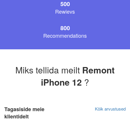
500
Rewievs
800
Recommendations
Miks tellida meilt
Remont
iPhone 12
?
Tagasiside meie
Kõik arvustused
klientidelt