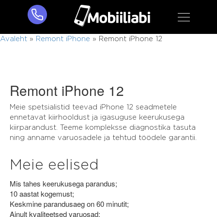
Avaleht
»
Remont iPhone
»
Remont iPhone 12
Remont iPhone 12
Meie spetsialistid teevad iPhone 12 seadmetele
ennetavat kiirhooldust ja igasuguse keerukusega
kiirparandust. Teeme kompleksse diagnostika tasuta
ning anname varuosadele ja tehtud töödele garantii.
Meie eelised
Mis tahes keerukusega parandus;
10 aastat kogemust;
Keskmine parandusaeg on 60 minutit;
Ainult kvaliteetsed varuosad;