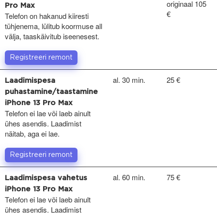
originaal 105
Pro Max
€
Telefon on hakanud kiiresti
tühjenema, lülitub koormuse all
välja, taaskäivitub iseenesest.
Registreeri remont
al. 30 min.
25 €
Laadimispesa
puhastamine/taastamine
iPhone 13 Pro Max
Telefon ei lae või laeb ainult
ühes asendis. Laadimist
näitab, aga ei lae.
Registreeri remont
al. 60 min.
75 €
Laadimispesa vahetus
iPhone 13 Pro Max
Telefon ei lae või laeb ainult
ühes asendis. Laadimist