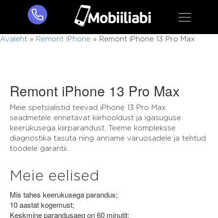
Avaleht
»
Remont iPhone
»
Remont iPhone 13 Pro Max
Remont iPhone 13 Pro Max
Meie spetsialistid teevad iPhone 13 Pro Max
seadmetele ennetavat kiirhooldust ja igasuguse
keerukusega kiirparandust. Teeme kompleksse
diagnostika tasuta ning anname varuosadele ja tehtud
töödele garantii.
Meie eelised
Mis tahes keerukusega parandus;
10 aastat kogemust;
Keskmine parandusaeg on 60 minutit;