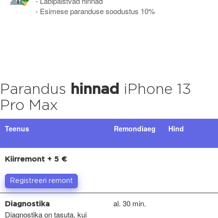
- Läbipaistvad hinnad
- Esimese paranduse soodustus 10%
Parandus
hinnad
iPhone 13
Pro Max
Teenus
Remondiaeg
Hind
Kiirremont + 5 €
Registreeri remont
al. 30 min.
Diagnostika
Diagnostika on tasuta, kui