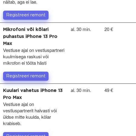
näitab, aga ei lae.
Registreeri remont
al. 30 min.
20 €
Mikrofoni või kõlari
puhastus iPhone 13 Pro
Max
Vestluse ajal on vestluspartneri
kuulmisega raskusi või
mikrofon ei tööta hästi
Registreeri remont
al. 30 min.
49 €
Kuulari vahetus iPhone 13
Pro Max
Vestluse ajal on
vestluspartnerit halvasti või
üldse mitte kuulda, kõlar
krabiseb.