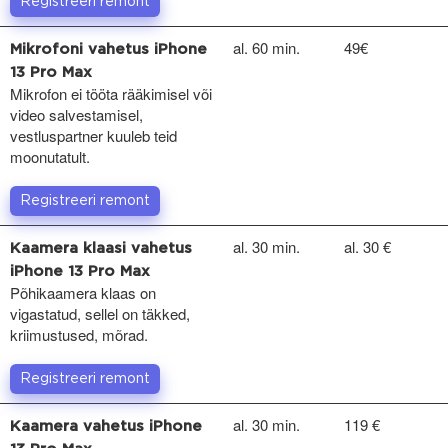
Registreeri remont
al. 60 min.
49€
Mikrofoni vahetus iPhone
13 Pro Max
Mikrofon ei tööta rääkimisel või
video salvestamisel,
vestluspartner kuuleb teid
moonutatult.
Registreeri remont
al. 30 min.
al. 30 €
Kaamera klaasi vahetus
iPhone 13 Pro Max
Põhikaamera klaas on
vigastatud, sellel on täkked,
kriimustused, mõrad.
Registreeri remont
al. 30 min.
119 €
Kaamera vahetus iPhone