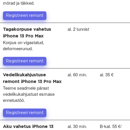
mõrad ja täkked.
Registreeri remont
al. 2 tunnist
Tagakorpuse vahetus
iPhone 13 Pro Max
Korpus on vigastatud,
deformeerunud.
Registreeri remont
al. 60 min.
al. 35 €
Vedelikukahjustuse
remont iPhone 13 Pro Max
Teeme seadmele pärast
vedelikukahjustust esmase
ennetustöö.
Registreeri remont
al. 30 min.
B-kat. 55 €/
Aku vahetus iPhone 13