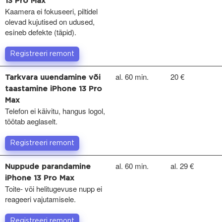
13 Pro Max
Kaamera ei fokuseeri, piltidel
olevad kujutised on udused,
esineb defekte (täpid).
Registreeri remont
al. 60 min.
20 €
Tarkvara uuendamine või
taastamine iPhone 13 Pro
Max
Telefon ei käivitu, hangus logol,
töötab aeglaselt.
Registreeri remont
al. 60 min.
al. 29 €
Nuppude parandamine
iPhone 13 Pro Max
Toite- või helitugevuse nupp ei
reageeri vajutamisele.
Registreeri remont