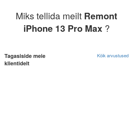
Miks tellida meilt
Remont
iPhone 13 Pro Max
?
Tagasiside meie
Kõik arvustused
klientidelt
Ivar Saarep
Algne arvustus
10.04.2022