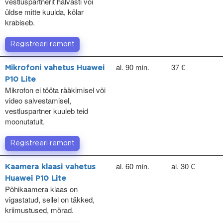
vestluspartnerit halvasti või
üldse mitte kuulda, kõlar
krabiseb.
Registreeri remont
al. 90 min.
37 €
Mikrofoni vahetus Huawei
P10 Lite
Mikrofon ei tööta rääkimisel või
video salvestamisel,
vestluspartner kuuleb teid
moonutatult.
Registreeri remont
al. 60 min.
al. 30 €
Kaamera klaasi vahetus
Huawei P10 Lite
Põhikaamera klaas on
vigastatud, sellel on täkked,
kriimustused, mõrad.