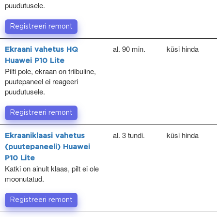
puudutusele.
Registreeri remont
al. 90 min.
küsi hinda
Ekraani vahetus HQ
Huawei P10 Lite
Pilti pole, ekraan on triibuline,
puutepaneel ei reageeri
puudutusele.
Registreeri remont
al. 3 tundi.
küsi hinda
Ekraaniklaasi vahetus
(puutepaneeli) Huawei
P10 Lite
Katki on ainult klaas, pilt ei ole
moonutatud.
Registreeri remont