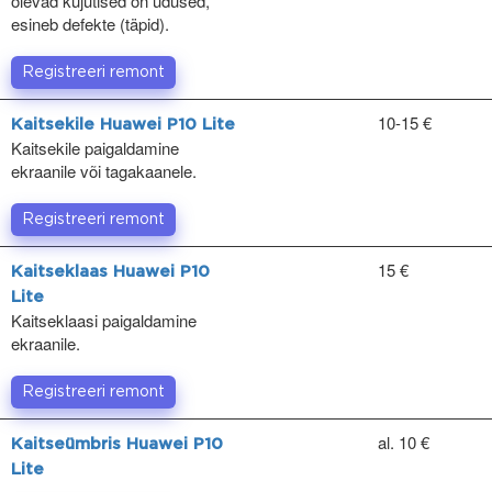
olevad kujutised on udused,
esineb defekte (täpid).
Registreeri remont
10-15 €
Kaitsekile Huawei P10 Lite
Kaitsekile paigaldamine
ekraanile või tagakaanele.
Registreeri remont
15 €
Kaitseklaas Huawei P10
Lite
Kaitseklaasi paigaldamine
ekraanile.
Registreeri remont
al. 10 €
Kaitseümbris Huawei P10
Lite