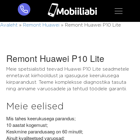
Avaleht
»
Remont Huawei
»
Remont Huawei P10 Lite
Remont Huawei P10 Lite
Meie spetsialistid teevad Huawei P10 Lite seadmetele
ennetavat kiirhooldust ja igasuguse keerukusega
kiirparandust. Teeme kompleksse diagnostika tasuta
ning anname varuosadele ja tehtud töödele garantii.
Meie eelised
Mis tahes keerukusega parandus;
10 aastat kogemust;
Keskmine parandusaeg on 60 minutit;
Ainult kvaliteetsed varuosad;