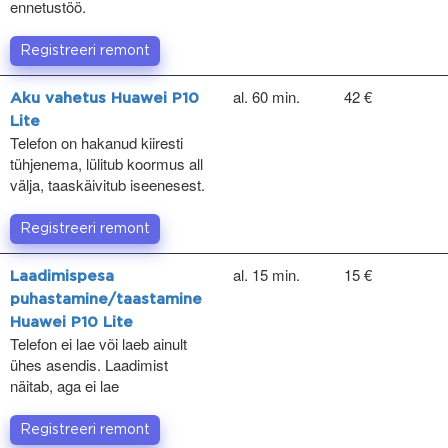
ennetustöö.
Registreeri remont
al. 60 min.
42 €
Aku vahetus Huawei P10
Lite
Telefon on hakanud kiiresti
tühjenema, lülitub koormus all
välja, taaskäivitub iseenesest.
Registreeri remont
al. 15 min.
15 €
Laadimispesa
puhastamine/taastamine
Huawei P10 Lite
Telefon ei lae või laeb ainult
ühes asendis. Laadimist
näitab, aga ei lae
Registreeri remont