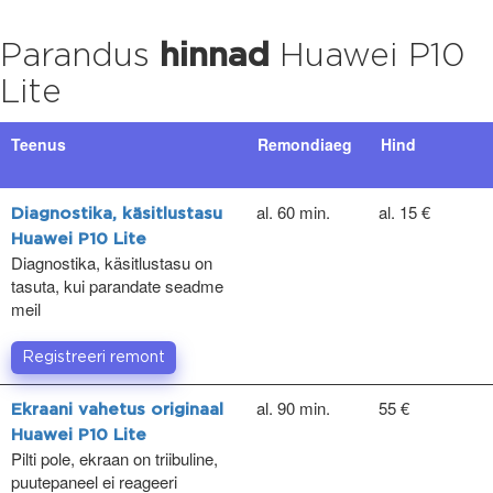
Parandus
hinnad
Huawei P10
Lite
Teenus
Remondiaeg
Hind
al. 60 min.
al. 15 €
Diagnostika, käsitlustasu
Huawei P10 Lite
Diagnostika, käsitlustasu on
tasuta, kui parandate seadme
meil
Registreeri remont
al. 90 min.
55 €
Ekraani vahetus originaal
Huawei P10 Lite
Pilti pole, ekraan on triibuline,
puutepaneel ei reageeri