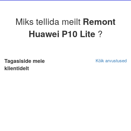
Miks tellida meilt
Remont
Huawei P10 Lite
?
Tagasiside meie
Kõik arvustused
klientidelt
Olga Ja
Algne arvustus
20.04.2021