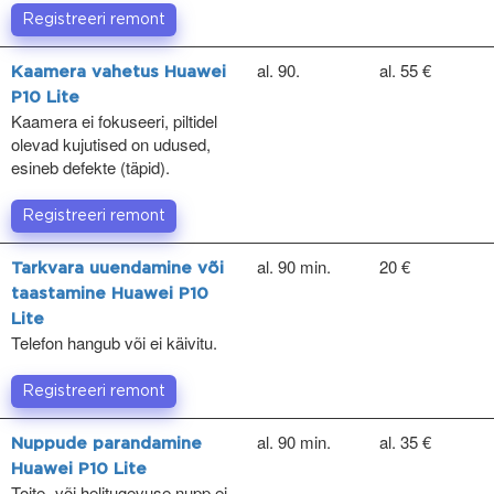
Registreeri remont
al. 90.
al. 55 €
Kaamera vahetus Huawei
P10 Lite
Kaamera ei fokuseeri, piltidel
olevad kujutised on udused,
esineb defekte (täpid).
Registreeri remont
al. 90 min.
20 €
Tarkvara uuendamine või
taastamine Huawei P10
Lite
Telefon hangub või ei käivitu.
Registreeri remont
al. 90 min.
al. 35 €
Nuppude parandamine
Huawei P10 Lite
Toite- või helitugevuse nupp ei