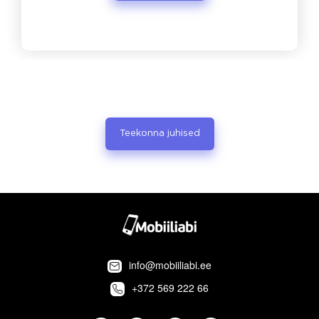
Teekonna juhised
info@mobiiliabi.ee
+372 569 222 66