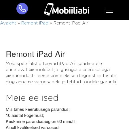
Avaleht
»
Remont iPad
»
Remont iPad Air
Remont iPad Air
Meie spetsialistid teevad iPad Air seadmetele
ennetavat kiirhooldust ja igasuguse keerukusega
kiirparandust. Teeme kompleksse diagnostika tasuta
ning anname varuosadele ja tehtud töödele garantii.
Meie eelised
Mis tahes keerukusega parandus;
10 aastat kogemust;
Keskmine parandusaeg on 60 minutit;
Ainult kvaliteetsed varuosad;