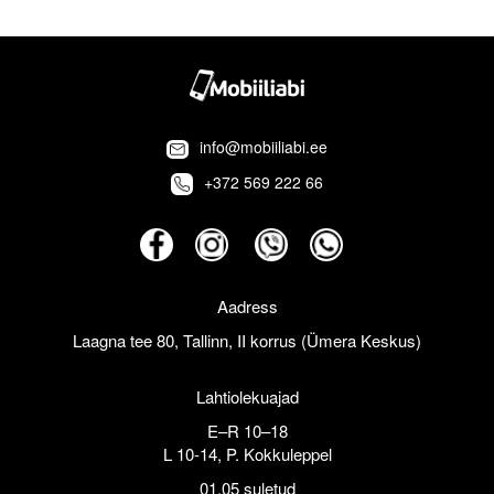
info@mobiiliabi.ee
+372 569 222 66
Aadress
Laagna tee 80, Tallinn, II korrus (Ümera Keskus)
Lahtiolekuajad
E–R 10–18
L 10-14, P. Kokkuleppel
01.05 suletud