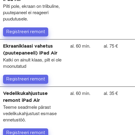
Pilti pole, ekraan on triibuline,
puutepaneel ei reageeri
puudutusele.
Registreeri remont
al. 60 min.
al. 75 €
Ekraaniklaasi vahetus
(puutepaneeli) iPad Air
Katki on ainult klaas, pilt ei ole
moonutatud
Registreeri remont
al. 60 min.
al. 35 €
Vedelikukahjustuse
remont iPad Air
Teeme seadmele pärast
vedelikukahjustust esmase
ennetustöö.
Registreeri remont