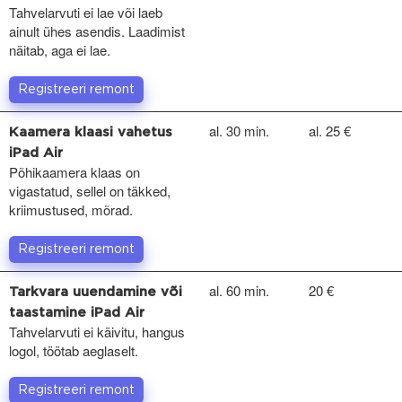
Tahvelarvuti ei lae või laeb
ainult ühes asendis. Laadimist
näitab, aga ei lae.
Registreeri remont
al. 30 min.
al. 25 €
Kaamera klaasi vahetus
iPad Air
Põhikaamera klaas on
vigastatud, sellel on täkked,
kriimustused, mõrad.
Registreeri remont
al. 60 min.
20 €
Tarkvara uuendamine või
taastamine iPad Air
Tahvelarvuti ei käivitu, hangus
logol, töötab aeglaselt.
Registreeri remont