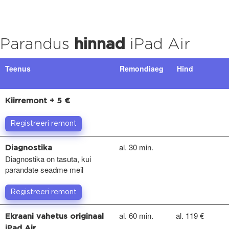
Parandus
hinnad
iPad Air
Teenus
Remondiaeg
Hind
Kiirremont + 5 €
Registreeri remont
al. 30 min.
Diagnostika
Diagnostika on tasuta, kui
parandate seadme meil
Registreeri remont
al. 60 min.
al. 119 €
Ekraani vahetus originaal
iPad Air