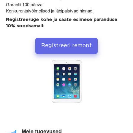
Garantii 100 päeva;
Konkurentsivõimelised ja läbipaistvad hinnad;
Registreeruge kohe ja saate esimese paranduse
10% soodsamalt
Registreeri remont
Meie tugevused