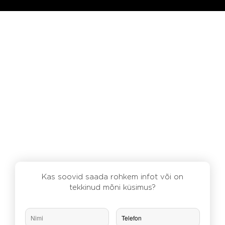
Kas soovid saada rohkem infot või on
tekkinud mõni küsimus?