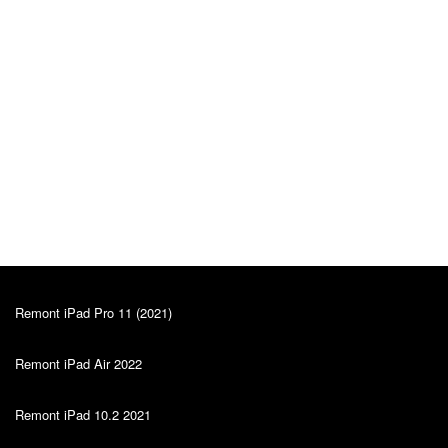
Alver Vosu
Algne arvustus
12.10.2022
Soovitan! 🙂💪🏻
Remont iPad Pro 11 (2021)
Remont iPad Air 2022
Remont iPad 10.2 2021