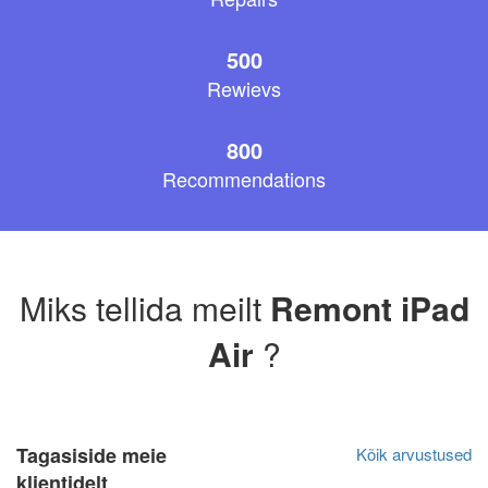
500
Rewievs
800
Recommendations
Miks tellida meilt
Remont iPad
Air
?
Tagasiside meie
Kõik arvustused
klientidelt