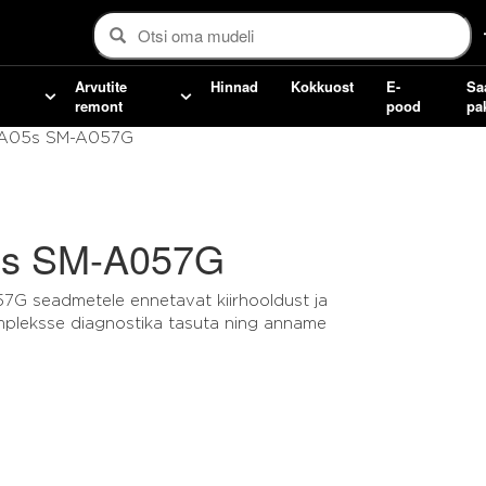
Arvutite
Hinnad
Kokkuost
E-
Sa
remont
pood
pa
 A05s SM-A057G
5s SM-A057G
7G seadmetele ennetavat kiirhooldust ja
mpleksse diagnostika tasuta ning anname