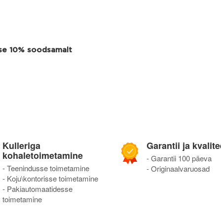
use 10% soodsamalt
Kulleriga
Garantii ja kvalite
kohaletoimetamine
- Garantii 100 päeva
- Teenindusse toimetamine
- Originaalvaruosad
- Koju\kontorisse toimetamine
- Pakiautomaatidesse
toimetamine