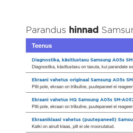
Parandus
hinnad
Samsun
Teenus
Diagnostika, käsitlustasu Samsung A05s S
Diagnostika, käsitlustasu on tasuta, kui parandate 
Ekraani vahetus originaal Samsung A05s S
Pilti pole, ekraan on triibuline, puutepaneel ei reagee
Ekraani vahetus HQ Samsung A05s SM-A05
Pilti pole, ekraan on triibuline, puutepaneel ei reagee
Ekraaniklaasi vahetus (puutepaneeli) Sam
Katki on ainult klaas, pilt ei ole moonutatud.