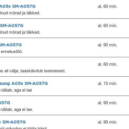
al. 60 min.
g A05s SM-A057G
kinud mõrad ja täkked.
al. 60 min.
s SM-A057G
kinud mõrad ja täkked.
al. 90 min.
 SM-A057G
 ennetustöö.
al. 60 min.
s all välja, taaskäivitub iseenesest.
al. 15 min.
msung A05s SM-A057G
näitab, aga ei lae
al. 90 min.
057G
näitab, aga ei lae.
al. 90 min.
5s SM-A057G
õi mikrofon ei tööta hästi