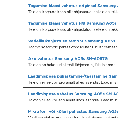
Tagumise klaasi vahetus originaal Samsun
Telefoni korpuse kaas oli kahjustatud, sellele on tek
Tagumise klaasi vahetus HQ Samsung A05
Telefoni korpuse kaas oli kahjustatud, sellele on tek
Vedelikukahjustuse remont Samsung A05s
Teeme seadmele pärast vedelikukahjustust esmase
Aku vahetus Samsung A05s SM-A057G
Telefon on hakanud kiiresti tühjenema, lülitub koormu
Laadimispesa puhastamine/taastamine Sa
Telefon ei lae või laeb ainult ühes asendis. Laadimist 
Laadimispesa vahetus Samsung A05s SM-A
Telefon ei lae või laeb ainult ühes asendis. Laadimist 
Mikrofoni või kõlari puhastus Samsung A0
Vestluse ajal on vestluspartneri kuulmisega raskusi v