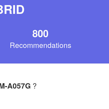
BRID
800
Recommendations
SM-A057G
?