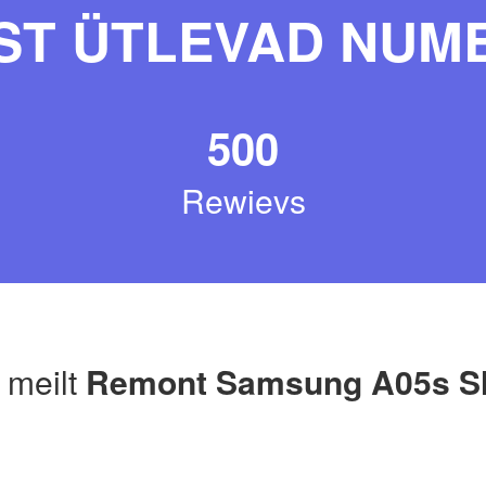
ST ÜTLEVAD NUM
500
Rewievs
a meilt
Remont Samsung A05s 