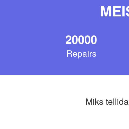
MEI
20000
Repairs
Miks tellid