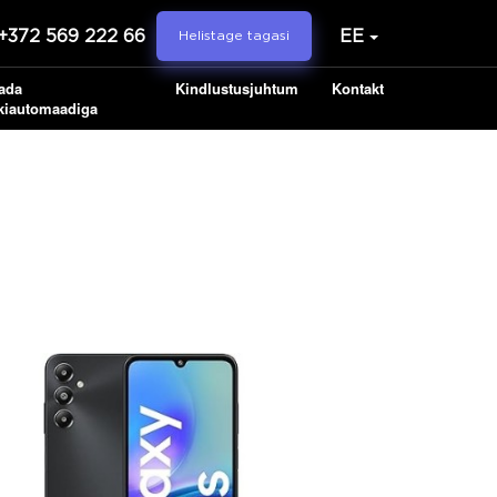
+372 569 222 66
EE
Helistage tagasi
ada
Kindlustusjuhtum
Kontakt
kiautomaadiga