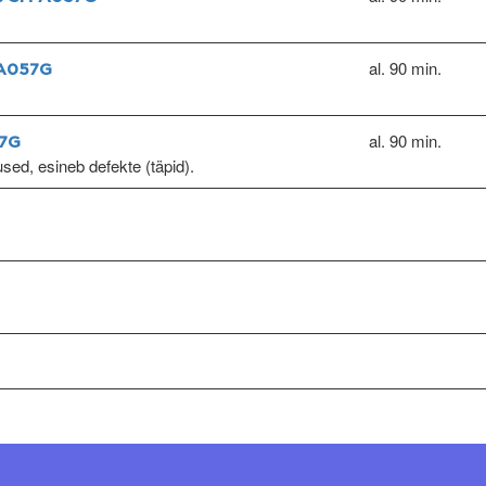
al. 90 min.
-A057G
al. 90 min.
57G
used, esineb defekte (täpid).