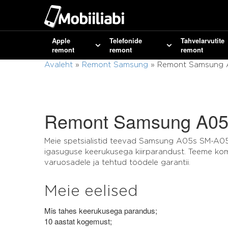
Apple
Telefonide
Tahvelarvutite
remont
remont
remont
Avaleht
»
Remont Samsung
»
Remont Samsung
Remont Samsung A0
Meie spetsialistid teevad Samsung A05s SM-A05
igasuguse keerukusega kiirparandust. Teeme ko
varuosadele ja tehtud töödele garantii.
Meie eelised
Mis tahes keerukusega parandus;
10 aastat kogemust;