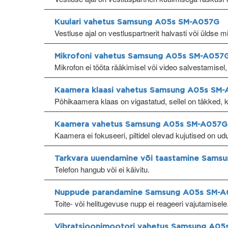
Kuulari vahetus Samsung A05s SM-A057G
Vestluse ajal on vestluspartnerit halvasti või üldse m
Mikrofoni vahetus Samsung A05s SM-A057
Mikrofon ei tööta rääkimisel või video salvestamisel,
Kaamera klaasi vahetus Samsung A05s SM
Põhikaamera klaas on vigastatud, sellel on täkked, 
Kaamera vahetus Samsung A05s SM-A057G
Kaamera ei fokuseeri, piltidel olevad kujutised on ud
Tarkvara uuendamine või taastamine Sam
Telefon hangub või ei käivitu.
Nuppude parandamine Samsung A05s SM-
Toite- või helitugevuse nupp ei reageeri vajutamisele
Vibratsioonimootori vahetus Samsung A0