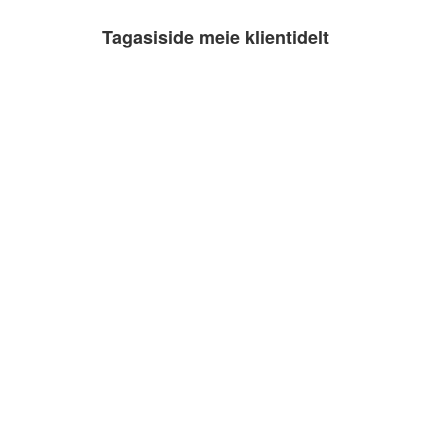
Tagasiside meie klientidelt
Alver Vosu
12.10.2022
Soovitan! 🙂💪🏻
Katrin Primak
10.03.2022