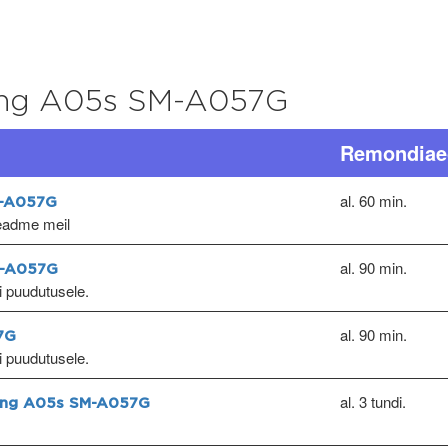
g A05s SM-A057G
Remondiae
al. 60 min.
M-A057G
seadme meil
al. 90 min.
M-A057G
ri puudutusele.
al. 90 min.
7G
ri puudutusele.
al. 3 tundi.
sung A05s SM-A057G