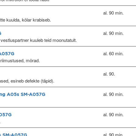
al. 90 min.
itte kuulda, kõlar krabiseb.
al. 90 min.
G
 vestluspartner kuuleb teid moonutatult.
al. 60 min.
-A057G
kriimustused, mõrad.
al. 90.
used, esineb defekte (täpid).
al. 90 min.
sung A05s SM-A057G
al. 90 min.
A057G
.
al. 90 min.
5s SM-A057G