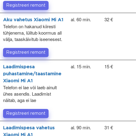
Registreeri remont
al. 60 min.
32 €
Aku vahetus Xiaomi Mi A1
Telefon on hakanud kiiresti
tühjenema, lülitub koormus all
välja, taaskäivitub iseenesest.
Registreeri remont
al. 15 min.
15 €
Laadimispesa
puhastamine/taastamine
Xiaomi Mi A1
Telefon ei lae või laeb ainult
ühes asendis. Laadimist
näitab, aga ei lae
Registreeri remont
al. 90 min.
31 €
Laadimispesa vahetus
Xiaomi Mi A1