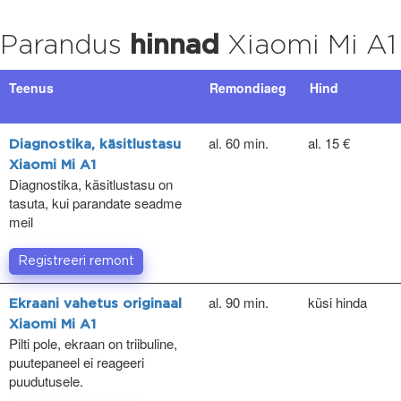
Parandus
hinnad
Xiaomi Mi A1
Teenus
Remondiaeg
Hind
al. 60 min.
al. 15 €
Diagnostika, käsitlustasu
Xiaomi Mi A1
Diagnostika, käsitlustasu on
tasuta, kui parandate seadme
meil
Registreeri remont
al. 90 min.
küsi hinda
Ekraani vahetus originaal
Xiaomi Mi A1
Pilti pole, ekraan on triibuline,
puutepaneel ei reageeri
puudutusele.