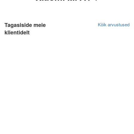
Tagasiside meie
Kõik arvustused
klientidelt
Ivar Saarep
Algne arvustus
10.04.2022
Väga hea teenindus, kvaliteetsed asjad, head
hinnad. Olen mitu korda kasutanud nende teenust ja
jäin väga rahule. Alati saab nõu küsida.
Mitme aasta jooksul kasutan ja ikka rahul.