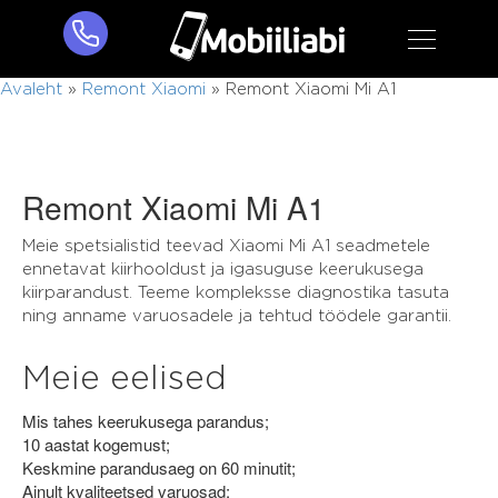
Avaleht
»
Remont Xiaomi
»
Remont Xiaomi Mi A1
Remont Xiaomi Mi A1
Meie spetsialistid teevad Xiaomi Mi A1 seadmetele
ennetavat kiirhooldust ja igasuguse keerukusega
kiirparandust. Teeme kompleksse diagnostika tasuta
ning anname varuosadele ja tehtud töödele garantii.
Meie eelised
Mis tahes keerukusega parandus;
10 aastat kogemust;
Keskmine parandusaeg on 60 minutit;
Ainult kvaliteetsed varuosad;