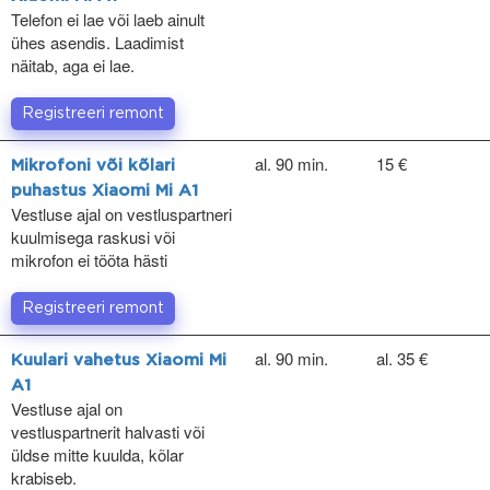
Telefon ei lae või laeb ainult
ühes asendis. Laadimist
näitab, aga ei lae.
Registreeri remont
al. 90 min.
15 €
Mikrofoni või kõlari
puhastus Xiaomi Mi A1
Vestluse ajal on vestluspartneri
kuulmisega raskusi või
mikrofon ei tööta hästi
Registreeri remont
al. 90 min.
al. 35 €
Kuulari vahetus Xiaomi Mi
A1
Vestluse ajal on
vestluspartnerit halvasti või
üldse mitte kuulda, kõlar
krabiseb.