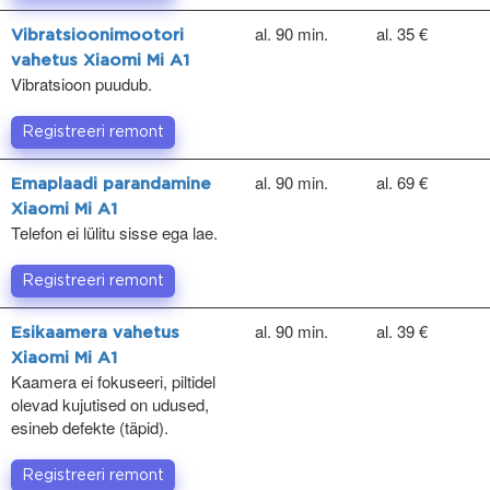
al. 90 min.
al. 35 €
Vibratsioonimootori
vahetus Xiaomi Mi A1
Vibratsioon puudub.
Registreeri remont
al. 90 min.
al. 69 €
Emaplaadi parandamine
Xiaomi Mi A1
Telefon ei lülitu sisse ega lae.
Registreeri remont
al. 90 min.
al. 39 €
Esikaamera vahetus
Xiaomi Mi A1
Kaamera ei fokuseeri, piltidel
olevad kujutised on udused,
esineb defekte (täpid).
Registreeri remont