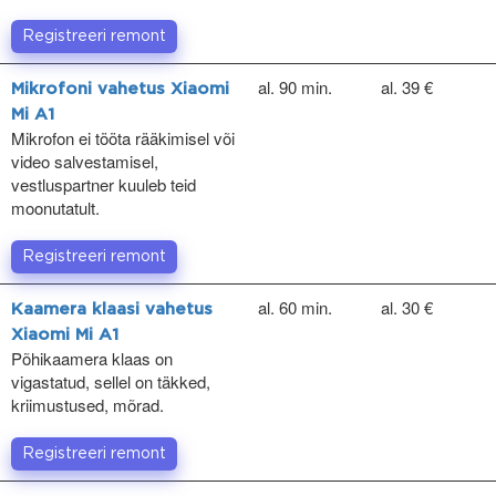
Registreeri remont
al. 90 min.
al. 39 €
Mikrofoni vahetus Xiaomi
Mi A1
Mikrofon ei tööta rääkimisel või
video salvestamisel,
vestluspartner kuuleb teid
moonutatult.
Registreeri remont
al. 60 min.
al. 30 €
Kaamera klaasi vahetus
Xiaomi Mi A1
Põhikaamera klaas on
vigastatud, sellel on täkked,
kriimustused, mõrad.
Registreeri remont