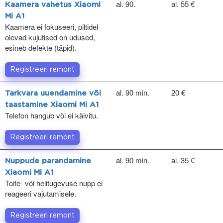
al. 90.
al. 55 €
Kaamera vahetus Xiaomi
Mi A1
Kaamera ei fokuseeri, piltidel
olevad kujutised on udused,
esineb defekte (täpid).
Registreeri remont
al. 90 min.
20 €
Tarkvara uuendamine või
taastamine Xiaomi Mi A1
Telefon hangub või ei käivitu.
Registreeri remont
al. 90 min.
al. 35 €
Nuppude parandamine
Xiaomi Mi A1
Toite- või helitugevuse nupp ei
reageeri vajutamisele.
Registreeri remont