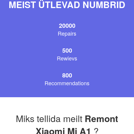
MEIST ÜTLEVAD NUMBRID
20000
Repairs
500
Rewievs
800
Recommendations
Miks tellida meilt
Remont
Xiaomi Mi A1
?