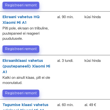
Registreeri remont
al. 90 min.
küsi hinda
Ekraani vahetus HQ
Xiaomi Mi A1
Pilti pole, ekraan on triibuline,
puutepaneel ei reageeri
puudutusele.
Registreeri remont
al. 3 tundi.
küsi hinda
Ekraaniklaasi vahetus
(puutepaneeli) Xiaomi Mi
A1
Katki on ainult klaas, pilt ei ole
moonutatud.
Registreeri remont
al. 60 min.
al. 49 €
Tagumise klaasi vahetus