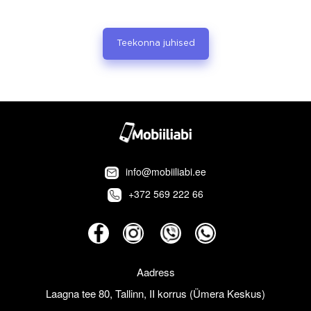
Teekonna juhised
info@mobiiliabi.ee
+372 569 222 66
Aadress
Laagna tee 80, Tallinn, II korrus (Ümera Keskus)