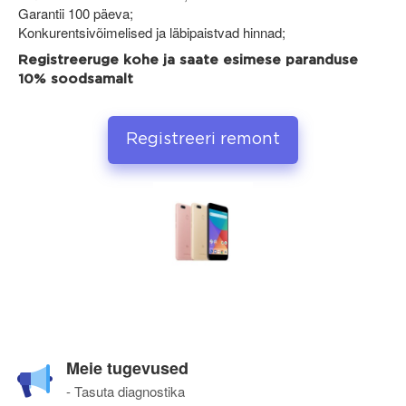
Garantii 100 päeva;
Konkurentsivõimelised ja läbipaistvad hinnad;
Registreeruge kohe ja saate esimese paranduse
10% soodsamalt
Registreeri remont
Meie tugevused
- Tasuta diagnostika