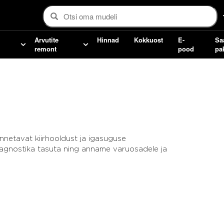
Arvutite
Hinnad
Kokkuost
E-
Sa
remont
pood
pa
nnetavat kiirhooldust ja igasuguse
agnostika tasuta ning anname varuosadele ja