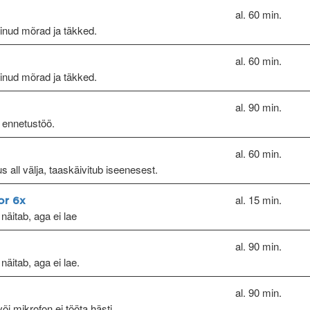
al. 60 min.
kinud mõrad ja täkked.
al. 60 min.
kinud mõrad ja täkked.
al. 90 min.
 ennetustöö.
al. 60 min.
s all välja, taaskäivitub iseenesest.
al. 15 min.
or 6x
näitab, aga ei lae
al. 90 min.
näitab, aga ei lae.
al. 90 min.
õi mikrofon ei tööta hästi