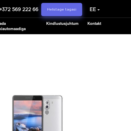
+372 569 222 66
EE
Helistage tagasi
ada
Kindlustusjuhtum
Kontakt
kiautomaadiga