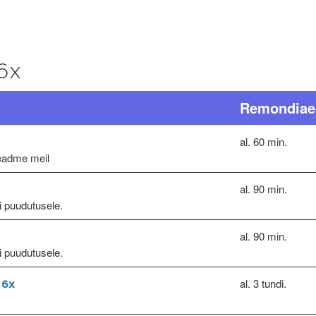
6x
Remondiae
al. 60 min.
seadme meil
al. 90 min.
ri puudutusele.
al. 90 min.
ri puudutusele.
al. 3 tundi.
 6x