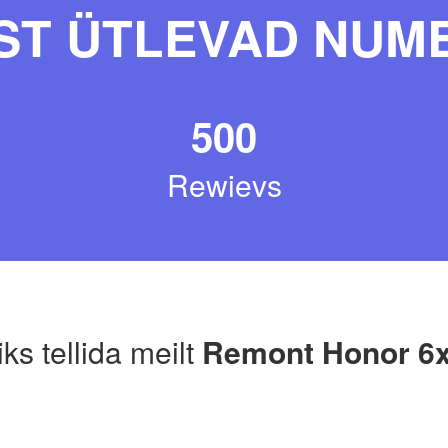
ST ÜTLEVAD NUM
500
Rewievs
ks tellida meilt
Remont Honor 6