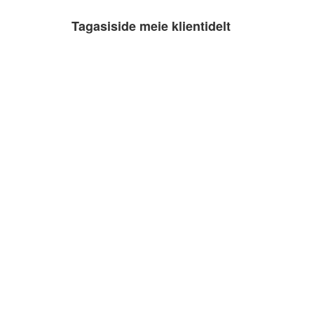
Tagasiside meie klientidelt
Alver Vosu
12.10.2022
Soovitan! 🙂💪🏻
Katrin Primak
10.03.2022