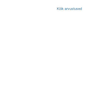
Kõik arvustused
Algne arvustus
s.
Algne arvustus