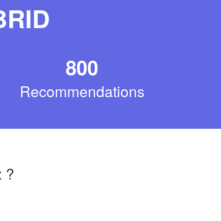
BRID
800
Recommendations
x
?