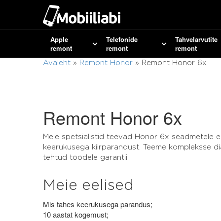
Apple
Telefonide
Tahvelarvutite
remont
remont
remont
Avaleht
»
Remont Honor
»
Remont Honor 6x
Remont Honor 6x
Meie spetsialistid teevad Honor 6x seadmetele e
keerukusega kiirparandust. Teeme kompleksse di
tehtud töödele garantii.
Meie eelised
Mis tahes keerukusega parandus;
10 aastat kogemust;