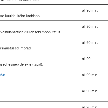
al. 90 min.
itte kuulda, kõlar krabiseb.
al. 90 min.
 vestluspartner kuuleb teid moonutatult.
al. 60 min.
kriimustused, mõrad.
al. 90.
used, esineb defekte (täpid).
al. 90 min.
 6x
al. 90 min.
.
al. 90 min.