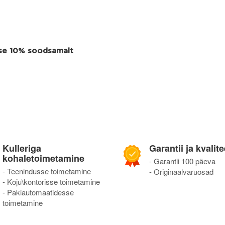
use 10% soodsamalt
Kulleriga
Garantii ja kvalite
kohaletoimetamine
- Garantii 100 päeva
- Teenindusse toimetamine
- Originaalvaruosad
- Koju\kontorisse toimetamine
- Pakiautomaatidesse
toimetamine