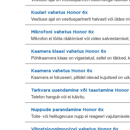
Kuulari vahetus Honor 6x
Vestluse ajal on vestluspartnerit halvasti või üldse m
Mikrofoni vahetus Honor 6x
Mikrofon ei tööta rääkimisel või video salvestamisel,
Kaamera klaasi vahetus Honor 6x
Põhikaamera klaas on vigastatud, sellel on täkked, 
Kaamera vahetus Honor 6x
Kaamera ei fokuseeri, piltidel olevad kujutised on ud
Tarkvara uuendamine või taastamine Honor
Telefon hangub või ei käivitu.
Nuppude parandamine Honor 6x
Toite- või helitugevuse nupp ei reageeri vajutamisele
Vibratsioonimootori vahetus Honor 6x