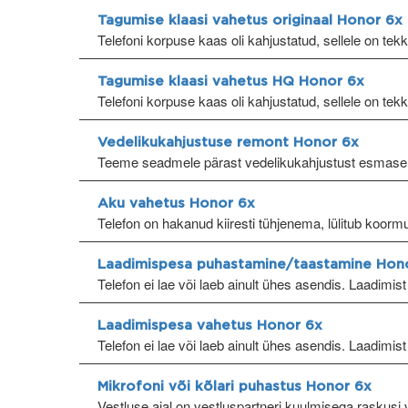
Tagumise klaasi vahetus originaal Honor 6x
Telefoni korpuse kaas oli kahjustatud, sellele on tek
Tagumise klaasi vahetus HQ Honor 6x
Telefoni korpuse kaas oli kahjustatud, sellele on tek
Vedelikukahjustuse remont Honor 6x
Teeme seadmele pärast vedelikukahjustust esmase
Aku vahetus Honor 6x
Telefon on hakanud kiiresti tühjenema, lülitub koormu
Laadimispesa puhastamine/taastamine Hon
Telefon ei lae või laeb ainult ühes asendis. Laadimist 
Laadimispesa vahetus Honor 6x
Telefon ei lae või laeb ainult ühes asendis. Laadimist 
Mikrofoni või kõlari puhastus Honor 6x
Vestluse ajal on vestluspartneri kuulmisega raskusi v