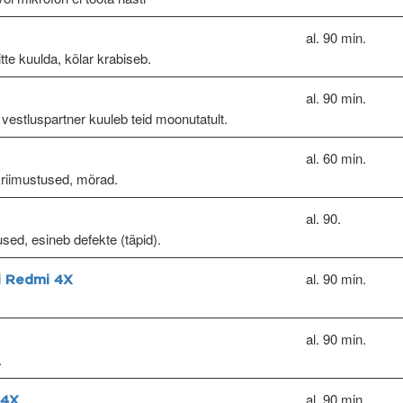
al. 90 min.
itte kuulda, kõlar krabiseb.
al. 90 min.
 vestluspartner kuuleb teid moonutatult.
al. 60 min.
kriimustused, mõrad.
al. 90.
used, esineb defekte (täpid).
al. 90 min.
i Redmi 4X
al. 90 min.
.
al. 90 min.
 4X