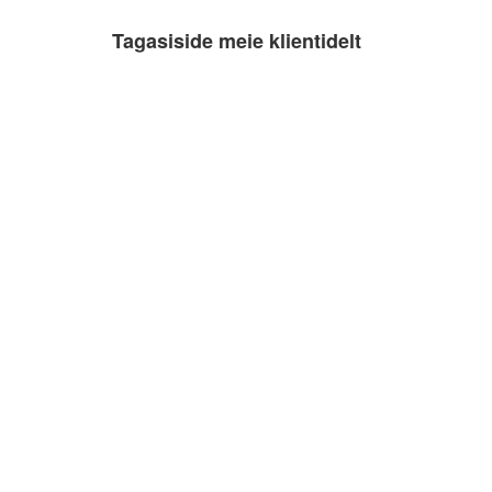
Tagasiside meie klientidelt
Alver Vosu
12.10.2022
Soovitan! 🙂💪🏻
Olga Ja
20.04.2021