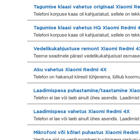
Tagumise klaasi vahetus originaal Xiaomi R
Telefoni korpuse kaas oli kahjustatud, sellele on tek
Tagumise klaasi vahetus HQ Xiaomi Redmi 
Telefoni korpuse kaas oli kahjustatud, sellele on tek
Vedelikukahjustuse remont Xiaomi Redmi 4
Teeme seadmele pärast vedelikukahjustust esmase
Aku vahetus Xiaomi Redmi 4X
Telefon on hakanud kiiresti tühjenema, lülitub koormu
Laadimispesa puhastamine/taastamine Xia
Telefon ei lae või laeb ainult ühes asendis. Laadimist 
Laadimispesa vahetus Xiaomi Redmi 4X
Telefon ei lae või laeb ainult ühes asendis. Laadimist 
Mikrofoni või kõlari puhastus Xiaomi Redmi
Vestluse ajal on vestluspartneri kuulmisega raskusi v