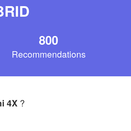
BRID
800
Recommendations
i 4X
?