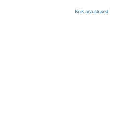
Kõik arvustused
Algne arvustus
s.
Algne arvustus