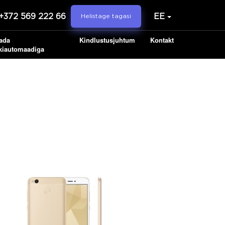
+372 569 222 66
EE
Helistage tagasi
ada
Kindlustusjuhtum
Kontakt
kiautomaadiga