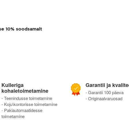
use 10% soodsamalt
Kulleriga
Garantii ja kvalite
kohaletoimetamine
- Garantii 100 päeva
- Teenindusse toimetamine
- Originaalvaruosad
- Koju\kontorisse toimetamine
- Pakiautomaatidesse
toimetamine