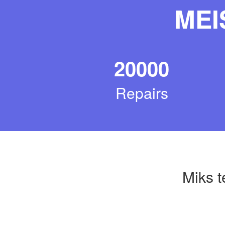
MEI
20000
Repairs
Miks t