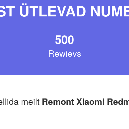
ST ÜTLEVAD NUM
500
Rewievs
ellida meilt
Remont Xiaomi Redm