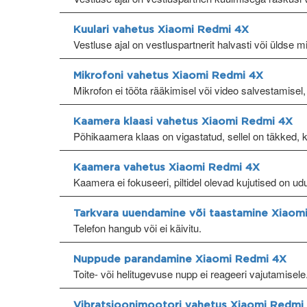
Kuulari vahetus Xiaomi Redmi 4X
Vestluse ajal on vestluspartnerit halvasti või üldse m
Mikrofoni vahetus Xiaomi Redmi 4X
Mikrofon ei tööta rääkimisel või video salvestamisel,
Kaamera klaasi vahetus Xiaomi Redmi 4X
Põhikaamera klaas on vigastatud, sellel on täkked, 
Kaamera vahetus Xiaomi Redmi 4X
Kaamera ei fokuseeri, piltidel olevad kujutised on ud
Tarkvara uuendamine või taastamine Xiaom
Telefon hangub või ei käivitu.
Nuppude parandamine Xiaomi Redmi 4X
Toite- või helitugevuse nupp ei reageeri vajutamisele
Vibratsioonimootori vahetus Xiaomi Redmi