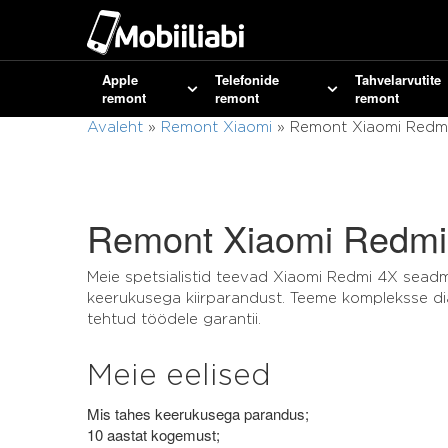
Apple
Telefonide
Tahvelarvutite
remont
remont
remont
Avaleht
»
Remont Xiaomi
»
Remont Xiaomi Redm
Remont Xiaomi Redmi
Meie spetsialistid teevad Xiaomi Redmi 4X seadm
keerukusega kiirparandust. Teeme kompleksse di
tehtud töödele garantii.
Meie eelised
Mis tahes keerukusega parandus;
10 aastat kogemust;