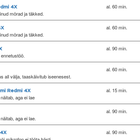
al. 60 min.
edmi 4X
kinud mõrad ja täkked.
al. 60 min.
4X
kinud mõrad ja täkked.
al. 90 min.
X
 ennetustöö.
al. 60 min.
s all välja, taaskäivitub iseenesest.
al. 15 min.
omi Redmi 4X
näitab, aga ei lae
al. 90 min.
näitab, aga ei lae.
al. 90 min.
 4X
õi mikrofon ei tööta hästi