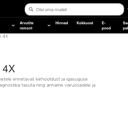
Arvutite
Hinnad
Kokkuost
E-
Sa
remont
pood
pa
i 4X
 4X
etele ennetavat kiirhooldust ja igasuguse
agnostika tasuta ning anname varuosadele ja