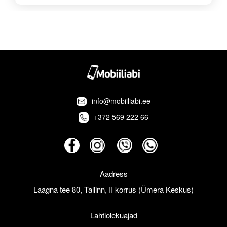
info@mobiiliabi.ee
+372 569 222 66
Aadress
Laagna tee 80, Tallinn, II korrus (Ümera Keskus)
Lahtiolekuajad