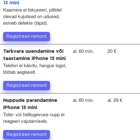
13 mini
Kaamera ei fokuseeri, piltidel
olevad kujutised on udused,
esineb defekte (täpid).
Registreeri remont
al. 60 min.
20 €
Tarkvara uuendamine või
taastamine iPhone 13 mini
Telefon ei käivitu, hangus logol,
töötab aeglaselt.
Registreeri remont
al. 60 min.
al. 29 €
Nuppude parandamine
iPhone 13 mini
Toite- või helitugevuse nupp ei
reageeri vajutamisele.
Registreeri remont