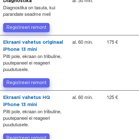
al. 30 min.
Diagnostika
Diagnostika on tasuta, kui
parandate seadme meil
Registreeri remont
al. 60 min.
175 €
Ekraani vahetus originaal
iPhone 13 mini
Pilti pole, ekraan on triibuline,
puutepaneel ei reageeri
puudutusele.
Registreeri remont
al. 60 min.
125 €
Ekraani vahetus HQ
iPhone 13 mini
Pilti pole, ekraan on triibuline,
puutepaneel ei reageeri
puudutusele.
Registreeri remont