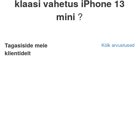
klaasi vahetus iPhone 13
mini
?
Tagasiside meie
Kõik arvustused
klientidelt
Katrin Primak
Algne arvustus
10.03.2022
Kiire teenindus, sain oma probleemile väga hea