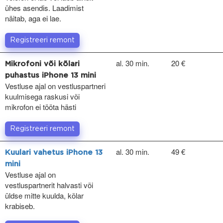
ühes asendis. Laadimist
näitab, aga ei lae.
Registreeri remont
al. 30 min.
20 €
Mikrofoni või kõlari
puhastus iPhone 13 mini
Vestluse ajal on vestluspartneri
kuulmisega raskusi või
mikrofon ei tööta hästi
Registreeri remont
al. 30 min.
49 €
Kuulari vahetus iPhone 13
mini
Vestluse ajal on
vestluspartnerit halvasti või
üldse mitte kuulda, kõlar
krabiseb.