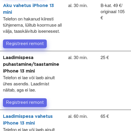
al. 30 min.
B-kat. 49 €/
Aku vahetus iPhone 13
originaal 105
mini
€
Telefon on hakanud kiiresti
tühjenema, lülitub koormuse all
välja, taaskäivitub iseenesest.
Registreeri remont
al. 30 min.
25 €
Laadimispesa
puhastamine/taastamine
iPhone 13 mini
Telefon ei lae või laeb ainult
ühes asendis. Laadimist
näitab, aga ei lae.
Registreeri remont
al. 60 min.
65 €
Laadimispesa vahetus
iPhone 13 mini
Telefon ei lae või laeb ainult