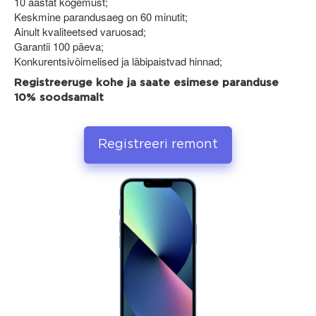
10 aastat kogemust;
Keskmine parandusaeg on 60 minutit;
Ainult kvaliteetsed varuosad;
Garantii 100 päeva;
Konkurentsivõimelised ja läbipaistvad hinnad;
Registreeruge kohe ja saate esimese paranduse
10% soodsamalt
Registreeri remont