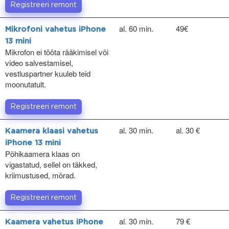
Registreeri remont
al. 60 min.
49€
Mikrofoni vahetus iPhone
13 mini
Mikrofon ei tööta rääkimisel või
video salvestamisel,
vestluspartner kuuleb teid
moonutatult.
Registreeri remont
al. 30 min.
al. 30 €
Kaamera klaasi vahetus
iPhone 13 mini
Põhikaamera klaas on
vigastatud, sellel on täkked,
kriimustused, mõrad.
Registreeri remont
al. 30 min.
79 €
Kaamera vahetus iPhone