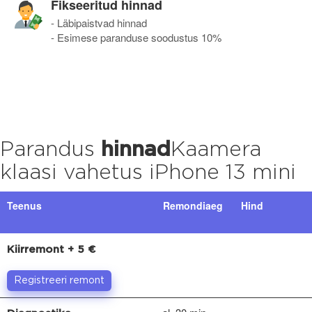
Fikseeritud hinnad
- Läbipaistvad hinnad
- Esimese paranduse soodustus 10%
Parandus
hinnad
Kaamera
klaasi vahetus iPhone 13 mini
Teenus
Remondiaeg
Hind
Kiirremont + 5 €
Registreeri remont