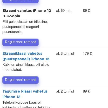
al. 60 min.
89 €
Ekraani vahetus iPhone 12
B-Koopia
Pilti pole, ekraan on triibuline,
puutepaneel ei reageeri
puudutusele.
Registreeri remont
al. 3 tunnist
179 €
Ekraaniklaasi vahetus
(puutepaneeli) iPhone 12
Katki on ainult klaas, pilt ei ole
moonutatud.
Registreeri remont
al. 2 tunnist
89 €
Tagumise klaasi vahetus
iPhone 12
Telefoni korpuse kaas oli
kahjustatud, sellele on tekkinud