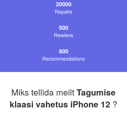
20000
Repairs
500
Rewievs
800
Recommendations
Miks tellida meilt
Tagumise
klaasi vahetus iPhone 12
?