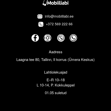
info@mobiiliabi.ee
+372 569 222 66
Aadress
Laagna tee 80, Tallinn, II korrus (Ümera Keskus)
Lahtiolekuajad
E–R 10–18
L 10-14, P. Kokkuleppel
01.05 suletud