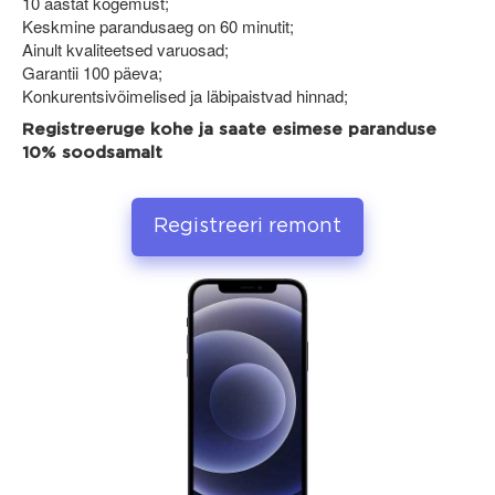
10 aastat kogemust;
Keskmine parandusaeg on 60 minutit;
Ainult kvaliteetsed varuosad;
Garantii 100 päeva;
Konkurentsivõimelised ja läbipaistvad hinnad;
Registreeruge kohe ja saate esimese paranduse
10% soodsamalt
Registreeri remont