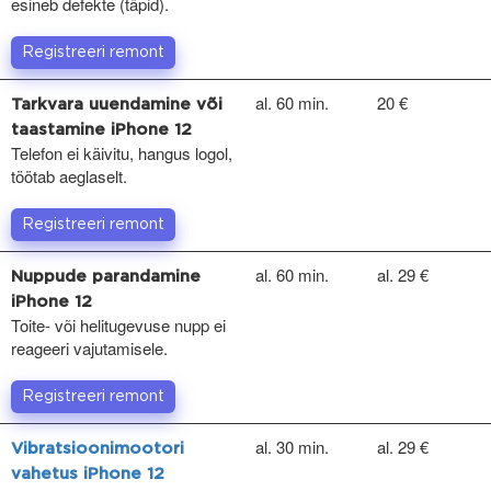
esineb defekte (täpid).
Registreeri remont
al. 60 min.
20 €
Tarkvara uuendamine või
taastamine iPhone 12
Telefon ei käivitu, hangus logol,
töötab aeglaselt.
Registreeri remont
al. 60 min.
al. 29 €
Nuppude parandamine
iPhone 12
Toite- või helitugevuse nupp ei
reageeri vajutamisele.
Registreeri remont
al. 30 min.
al. 29 €
Vibratsioonimootori
vahetus iPhone 12