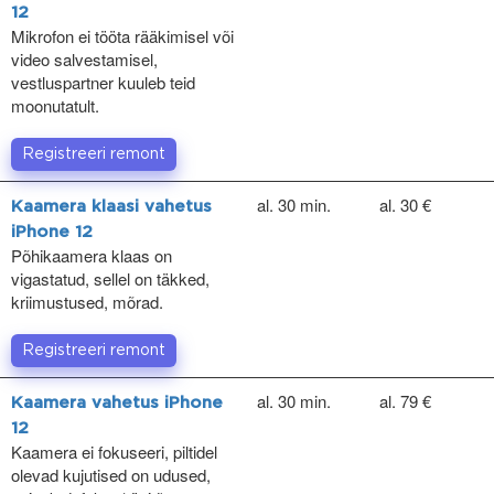
12
Mikrofon ei tööta rääkimisel või
video salvestamisel,
vestluspartner kuuleb teid
moonutatult.
Registreeri remont
al. 30 min.
al. 30 €
Kaamera klaasi vahetus
iPhone 12
Põhikaamera klaas on
vigastatud, sellel on täkked,
kriimustused, mõrad.
Registreeri remont
al. 30 min.
al. 79 €
Kaamera vahetus iPhone
12
Kaamera ei fokuseeri, piltidel
olevad kujutised on udused,