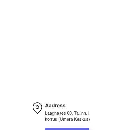
Alver Vosu
Algne arvustus
12.10.2022
Soovitan! 🙂💪🏻
Aadress
Laagna tee 80, Tallinn, II
korrus (Ümera Keskus)