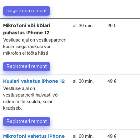
Registreeri remont
al. 30 min.
20 €
Mikrofoni või kõlari
puhastus iPhone 12
Vestluse ajal on vestluspartneri
kuulmisega raskusi või
mikrofon ei tööta hästi
Registreeri remont
al. 30 min.
49 €
Kuulari vahetus iPhone 12
Vestluse ajal on
vestluspartnerit halvasti või
üldse mitte kuulda, kõlar
krabiseb.
Registreeri remont
al. 60 min.
49 €
Mikrofoni vahetus iPhone