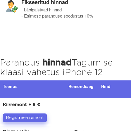
Fikseeritud hinnad
- Läbipaistvad hinnad
- Esimese paranduse soodustus 10%
Parandus
hinnad
Tagumise
klaasi vahetus iPhone 12
Teenus
Remondiaeg
Hind
Kiirremont + 5 €
Registreeri remont