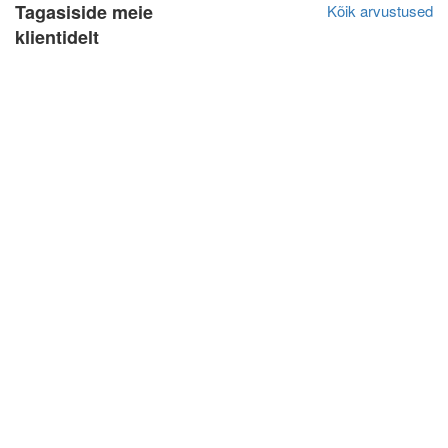
Tagasiside meie
Kõik arvustused
klientidelt
Jan Lõndso
Algne arvustus
10.10.2022
Kiire ja kvaliteetne teenindus.