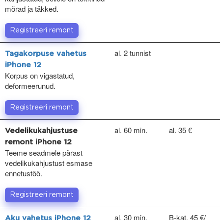
mõrad ja täkked.
Registreeri remont
al. 2 tunnist
Tagakorpuse vahetus
iPhone 12
Korpus on vigastatud,
deformeerunud.
Registreeri remont
al. 60 min.
al. 35 €
Vedelikukahjustuse
remont iPhone 12
Teeme seadmele pärast
vedelikukahjustust esmase
ennetustöö.
Registreeri remont
al. 30 min.
B-kat. 45 €/
Aku vahetus iPhone 12