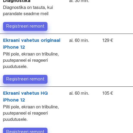
al. 30 min.
Diagnostika
Diagnostika on tasuta, kui
parandate seadme meil
Registreeri remont
al. 60 min.
129 €
Ekraani vahetus originaal
iPhone 12
Pilti pole, ekraan on triibuline,
puutepaneel ei reageeri
puudutusele.
Registreeri remont
al. 60 min.
105 €
Ekraani vahetus HQ
iPhone 12
Pilti pole, ekraan on triibuline,
puutepaneel ei reageeri
puudutusele.
Registreeri remont