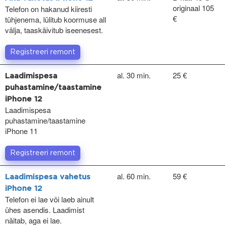
originaal 105
Telefon on hakanud kiiresti
€
tühjenema, lülitub koormuse all
välja, taaskäivitub iseenesest.
Registreeri remont
al. 30 min.
25 €
Laadimispesa
puhastamine/taastamine
iPhone 12
Laadimispesa
puhastamine/taastamine
iPhone 11
Registreeri remont
al. 60 min.
59 €
Laadimispesa vahetus
iPhone 12
Telefon ei lae või laeb ainult
ühes asendis. Laadimist
näitab, aga ei lae.