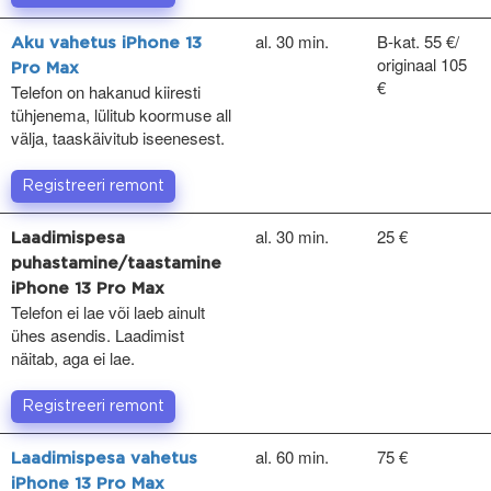
al. 30 min.
B-kat. 55 €/
Aku vahetus iPhone 13
originaal 105
Pro Max
€
Telefon on hakanud kiiresti
tühjenema, lülitub koormuse all
välja, taaskäivitub iseenesest.
Registreeri remont
al. 30 min.
25 €
Laadimispesa
puhastamine/taastamine
iPhone 13 Pro Max
Telefon ei lae või laeb ainult
ühes asendis. Laadimist
näitab, aga ei lae.
Registreeri remont
al. 60 min.
75 €
Laadimispesa vahetus
iPhone 13 Pro Max