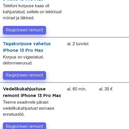
Telefoni korpuse kaas oli
kahjustatud, sellele on tekkinud
mõrad ja täkked.
Registreeri remont
al. 2 tunnist
Tagakorpuse vahetus
iPhone 13 Pro Max
Korpus on vigastatud,
deformeerunud.
Registreeri remont
al. 60 min.
al. 35 €
Vedelikukahjustuse
remont iPhone 13 Pro Max
Teeme seadmele pärast
vedelikukahjustust esmase
ennetustöö.
Registreeri remont