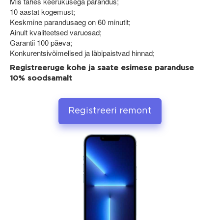
Mis tahes keerukusega parandus;
10 aastat kogemust;
Keskmine parandusaeg on 60 minutit;
Ainult kvaliteetsed varuosad;
Garantii 100 päeva;
Konkurentsivõimelised ja läbipaistvad hinnad;
Registreeruge kohe ja saate esimese paranduse
10% soodsamalt
Registreeri remont