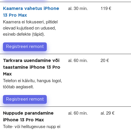
al. 30 min.
119 €
Kaamera vahetus iPhone
13 Pro Max
Kaamera ei fokuseeri, piltidel
olevad kujutised on udused,
esineb defekte (täpid).
Registreeri remont
al. 60 min.
20 €
Tarkvara uuendamine või
taastamine iPhone 13 Pro
Max
Telefon ei käivitu, hangus logol,
töötab aeglaselt.
Registreeri remont
al. 60 min.
al. 29 €
Nuppude parandamine
iPhone 13 Pro Max
Toite- või helitugevuse nupp ei