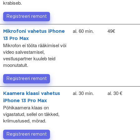
krabiseb.
Registreeri remont
al. 60 min.
49€
Mikrofoni vahetus iPhone
13 Pro Max
Mikrofon ei tööta rääkimisel või
video salvestamisel,
vestluspartner kuuleb teid
moonutatult.
Registreeri remont
al. 30 min.
al. 30 €
Kaamera klaasi vahetus
iPhone 13 Pro Max
Põhikaamera klaas on
vigastatud, sellel on täkked,
kriimustused, mõrad.
Registreeri remont