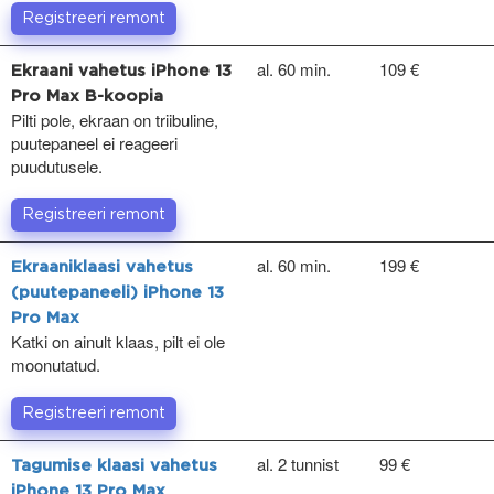
Registreeri remont
al. 60 min.
109 €
Ekraani vahetus iPhone 13
Pro Max B-koopia
Pilti pole, ekraan on triibuline,
puutepaneel ei reageeri
puudutusele.
Registreeri remont
al. 60 min.
199 €
Ekraaniklaasi vahetus
(puutepaneeli) iPhone 13
Pro Max
Katki on ainult klaas, pilt ei ole
moonutatud.
Registreeri remont
al. 2 tunnist
99 €
Tagumise klaasi vahetus
iPhone 13 Pro Max