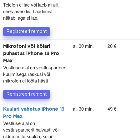
Telefon ei lae või laeb ainult
ühes asendis. Laadimist
näitab, aga ei lae.
Registreeri remont
al. 30 min.
20 €
Mikrofoni või kõlari
puhastus iPhone 13 Pro
Max
Vestluse ajal on vestluspartneri
kuulmisega raskusi või
mikrofon ei tööta hästi
Registreeri remont
al. 30 min.
49 €
Kuulari vahetus iPhone 13
Pro Max
Vestluse ajal on
vestluspartnerit halvasti või
üldse mitte kuulda, kõlar