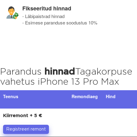
Fikseeritud hinnad
- Läbipaistvad hinnad
- Esimese paranduse soodustus 10%
Parandus
hinnad
Tagakorpuse
vahetus iPhone 13 Pro Max
Teenus
Remondiaeg
Hind
Kiirremont + 5 €
Registreeri remont