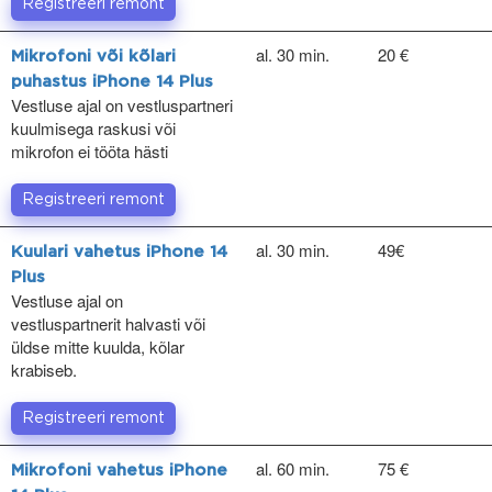
Registreeri remont
al. 30 min.
20 €
Mikrofoni või kõlari
puhastus iPhone 14 Plus
Vestluse ajal on vestluspartneri
kuulmisega raskusi või
mikrofon ei tööta hästi
Registreeri remont
al. 30 min.
49€
Kuulari vahetus iPhone 14
Plus
Vestluse ajal on
vestluspartnerit halvasti või
üldse mitte kuulda, kõlar
krabiseb.
Registreeri remont
al. 60 min.
75 €
Mikrofoni vahetus iPhone