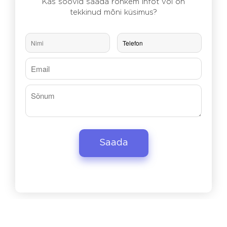
Kas soovid saada rohkem infot või on
tekkinud mõni küsimus?