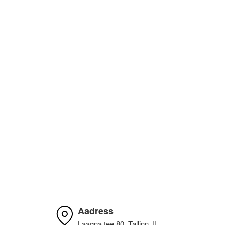
Ivar Saarep
Algne arvustus
10.04.2022
Väga hea teenindus, kvaliteetsed asjad, head
hinnad. Olen mitu korda kasutanud nende teenust ja
jäin väga rahule. Alati saab nõu küsida.
Mitme aasta jooksul kasutan ja ikka rahul.
Aadress
Laagna tee 80, Tallinn, II