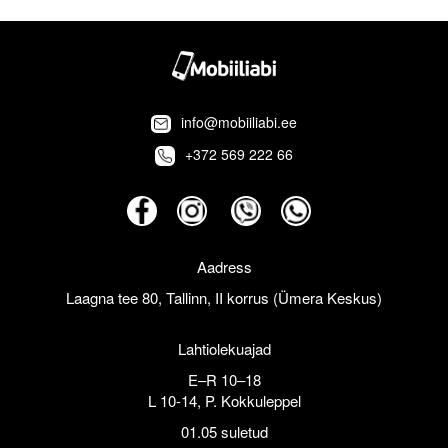
info@mobiiliabi.ee
+372 569 222 66
Aadress
Laagna tee 80, Tallinn, II korrus (Ümera Keskus)
Lahtiolekuajad
E–R 10–18
L 10-14, P. Kokkuleppel
01.05 suletud