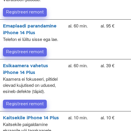
Registreeri remont
al. 60 min.
al. 95 €
Emaplaadi parandamine
iPhone 14 Plus
Telefon ei lülitu sisse ega lae.
Registreeri remont
al. 60 min.
al. 39 €
Esikaamera vahetus
iPhone 14 Plus
Kaamera ei fokuseeri, piltidel
olevad kujutised on udused,
esineb defekte (täpid).
Registreeri remont
al. 10 min.
al. 10 €
Kaitsekile iPhone 14 Plus
Kaitsekile paigaldamine
ekraanile või tagakaanele.