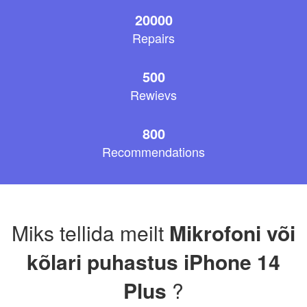
20000
Repairs
500
Rewievs
800
Recommendations
Miks tellida meilt
Mikrofoni või
kõlari puhastus iPhone 14
Plus
?