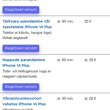
Registreeri remont
al. 60 min.
20 €
Tarkvara uuendamine või
taastamine iPhone 14 Plus
Telefon ei käivitu, hangus logol,
töötab aeglaselt.
Registreeri remont
al. 60 min.
al. 29 €
Nuppude parandamine
iPhone 14 Plus
Toite- või helitugevuse nupp ei
reageeri vajutamisele.
Registreeri remont
al. 30 min.
al. 29 €
Vibratsioonimootori
vahetus iPhone 14 Plus
Vibratsioon puudub.