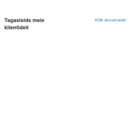
Tagasiside meie
Kõik arvustused
klientidelt
Olga Ja
Algne arvustus
20.04.2021
Очень довольна обслуживанием, качеством и
отношением. Всегда прихожу именно к Вам.
Всегда все выполняется в срок. Обслуживание
очень нравится!