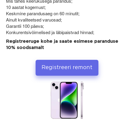
Mis tahes keerukusega parandus;
10 aastat kogemust;
Keskmine parandusaeg on 60 minutit;
Ainult kvaliteetsed varuosad;
Garantii 100 päeva;
Konkurentsivõimelised ja läbipaistvad hinnad;
Registreeruge kohe ja saate esimese paranduse
10% soodsamalt
Registreeri remont