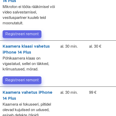
14 Plus
Mikrofon ei tööta rääkimisel või
video salvestamisel,
vestluspartner kuuleb teid
moonutatult.
Registreeri remont
al. 30 min.
al. 30 €
Kaamera klaasi vahetus
iPhone 14 Plus
Põhikaamera klaas on
vigastatud, sellel on täkked,
kriimustused, mõrad.
Registreeri remont
al. 30 min.
99 €
Kaamera vahetus iPhone
14 Plus
Kaamera ei fokuseeri, piltidel
olevad kujutised on udused,
esineb defekte (täpid).