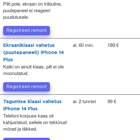
Pilti pole, ekraan on triibuline,
puutepaneel ei reageeri
puudutusele.
Registreeri remont
al. 60 min.
189 €
Ekraaniklaasi vahetus
(puutepaneeli) iPhone 14
Plus
Katki on ainult klaas, pilt ei ole
moonutatud.
Registreeri remont
al. 2 tunnist
99 €
Tagumise klaasi vahetus
iPhone 14 Plus
Telefoni korpuse kaas oli
kahjustatud, sellele on tekkinud
mõrad ja täkked.