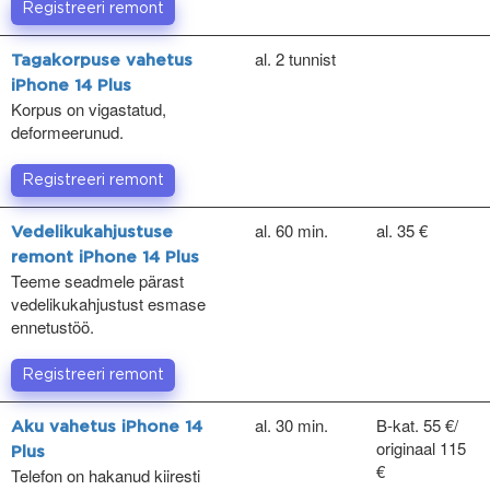
Registreeri remont
al. 2 tunnist
Tagakorpuse vahetus
iPhone 14 Plus
Korpus on vigastatud,
deformeerunud.
Registreeri remont
al. 60 min.
al. 35 €
Vedelikukahjustuse
remont iPhone 14 Plus
Teeme seadmele pärast
vedelikukahjustust esmase
ennetustöö.
Registreeri remont
al. 30 min.
B-kat. 55 €/
Aku vahetus iPhone 14
originaal 115
Plus
€
Telefon on hakanud kiiresti