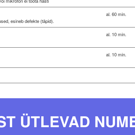
õi mikrofon ei tööta hästi
al. 60 min.
used, esineb defekte (täpid).
al. 10 min.
al. 10 min.
ST ÜTLEVAD NUM