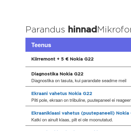
Parandus
hinnad
Mikrofo
Teenus
Kiirremont + 5 € Nokia G22
Diagnostika Nokia G22
Diagnostika on tasuta, kui parandate seadme meil
Ekraani vahetus Nokia G22
Pilti pole, ekraan on triibuline, puutepaneel ei reagee
Ekraaniklaasi vahetus (puutepaneeli) Nokia
Katki on ainult klaas, pilt ei ole moonutatud.