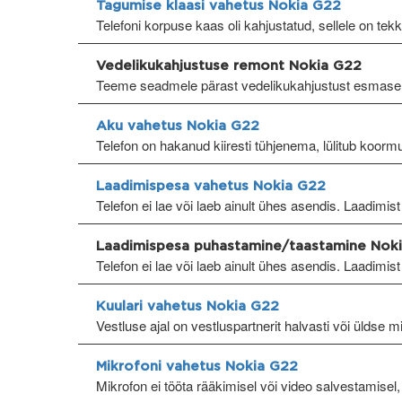
Tagumise klaasi vahetus Nokia G22
Telefoni korpuse kaas oli kahjustatud, sellele on tek
Vedelikukahjustuse remont Nokia G22
Teeme seadmele pärast vedelikukahjustust esmase
Aku vahetus Nokia G22
Telefon on hakanud kiiresti tühjenema, lülitub koormu
Laadimispesa vahetus Nokia G22
Telefon ei lae või laeb ainult ühes asendis. Laadimist 
Laadimispesa puhastamine/taastamine Nok
Telefon ei lae või laeb ainult ühes asendis. Laadimist 
Kuulari vahetus Nokia G22
Vestluse ajal on vestluspartnerit halvasti või üldse m
Mikrofoni vahetus Nokia G22
Mikrofon ei tööta rääkimisel või video salvestamisel,