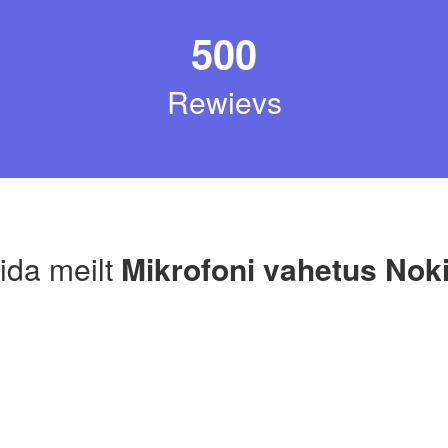
500
Rewievs
lida meilt
Mikrofoni vahetus Nok