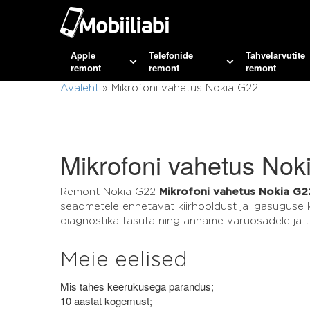
Apple
Telefonide
Tahvelarvutite
remont
remont
remont
Avaleht
»
Mikrofoni vahetus Nokia G22
Mikrofoni vahetus Nok
Remont Nokia G22
Mikrofoni vahetus Nokia G2
seadmetele ennetavat kiirhooldust ja igasuguse
diagnostika tasuta ning anname varuosadele ja t
Meie eelised
Mis tahes keerukusega parandus;
10 aastat kogemust;