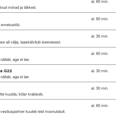
al. 60 min.
kinud mõrad ja täkked.
al. 60 min.
 ennetustöö.
al. 30 min.
se all välja, taaskäivitub iseenesest.
al. 60 min.
näitab, aga ei lae.
al. 30 min.
ia G22
näitab, aga ei lae
al. 30 min.
itte kuulda, kõlar krabiseb.
al. 60 min.
 vestluspartner kuuleb teid moonutatult.