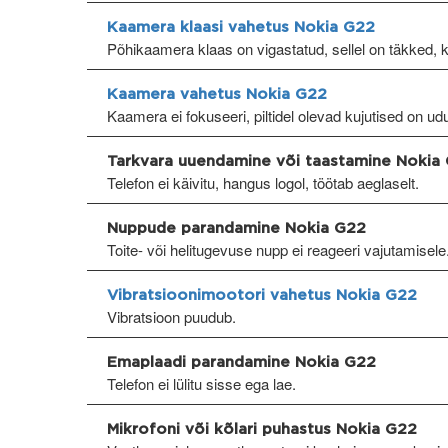
Kaamera klaasi vahetus Nokia G22
Põhikaamera klaas on vigastatud, sellel on täkked, 
Kaamera vahetus Nokia G22
Kaamera ei fokuseeri, piltidel olevad kujutised on ud
Tarkvara uuendamine või taastamine Nokia
Telefon ei käivitu, hangus logol, töötab aeglaselt.
Nuppude parandamine Nokia G22
Toite- või helitugevuse nupp ei reageeri vajutamisele
Vibratsioonimootori vahetus Nokia G22
Vibratsioon puudub.
Emaplaadi parandamine Nokia G22
Telefon ei lülitu sisse ega lae.
Mikrofoni või kõlari puhastus Nokia G22