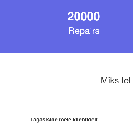
20000
Repairs
Miks tel
Tagasiside meie klientidelt