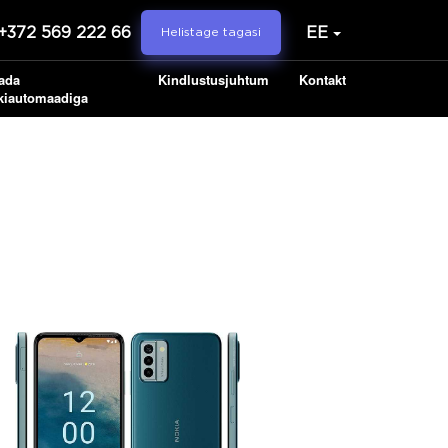
+372 569 222 66
EE
Helistage tagasi
ada
Kindlustusjuhtum
Kontakt
kiautomaadiga