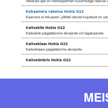
Vestluse ajal on vestluspartneri kuulmisega raskusi v
Esikaamera vahetus Nokia G22
Kaamera ei fokuseeri, piltidel olevad kujutised on ud
Kaitsekile Nokia G22
Kaitsekile paigaldamine ekraanile või tagakaanele.
Kaitseklaas Nokia G22
Kaitseklaasi paigaldamine ekraanile.
Kaitseümbris Nokia G22
MEI