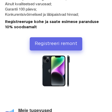
Ainult kvaliteetsed varuosad;
Garantii 100 päeva;
Konkurentsivõimelised ja läbipaistvad hinnad;
Registreeruge kohe ja saate esimese paranduse
10% soodsamalt
Registreeri remont
Meie tugevused