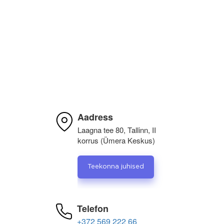
Очень довольна обслуживанием, качеством и
отношением. Всегда прихожу именно к Вам.
Всегда все выполняется в срок. Обслуживание
очень нравится!
Aadress
Laagna tee 80, Tallinn, II
korrus (Ümera Keskus)
Teekonna juhised
Telefon
+372 569 222 66