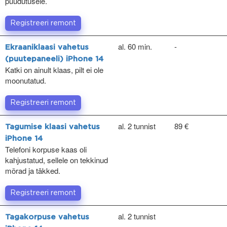
puudutusele.
Registreeri remont
al. 60 min.
-
Ekraaniklaasi vahetus
(puutepaneeli) iPhone 14
Katki on ainult klaas, pilt ei ole
moonutatud.
Registreeri remont
al. 2 tunnist
89 €
Tagumise klaasi vahetus
iPhone 14
Telefoni korpuse kaas oli
kahjustatud, sellele on tekkinud
mõrad ja täkked.
Registreeri remont
al. 2 tunnist
Tagakorpuse vahetus