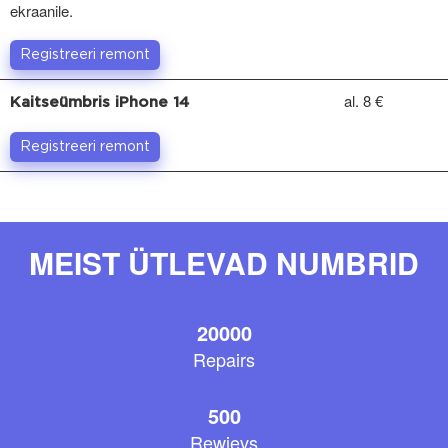
ekraanile.
Registreeri remont
al. 8 €
Kaitseümbris iPhone 14
Registreeri remont
MEIST ÜTLEVAD NUMBRID
20000
Repairs
500
Rewievs