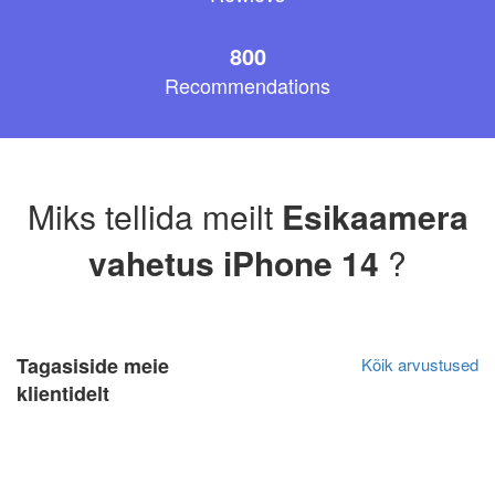
800
Recommendations
Miks tellida meilt
Esikaamera
vahetus iPhone 14
?
Tagasiside meie
Kõik arvustused
klientidelt