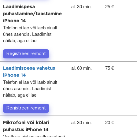
al. 30 min.
25 €
Laadimispesa
puhastamine/taastamine
iPhone 14
Telefon ei lae või laeb ainult
ühes asendis. Laadimist
näitab, aga ei lae.
Registreeri remont
al. 60 min.
75 €
Laadimispesa vahetus
iPhone 14
Telefon ei lae või laeb ainult
ühes asendis. Laadimist
näitab, aga ei lae.
Registreeri remont
al. 30 min.
20 €
Mikrofoni või kõlari
puhastus iPhone 14
Vestluse ajal on vestluspartneri