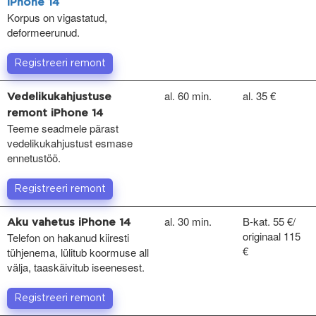
iPhone 14
Korpus on vigastatud,
deformeerunud.
Registreeri remont
al. 60 min.
al. 35 €
Vedelikukahjustuse
remont iPhone 14
Teeme seadmele pärast
vedelikukahjustust esmase
ennetustöö.
Registreeri remont
al. 30 min.
B-kat. 55 €/
Aku vahetus iPhone 14
originaal 115
Telefon on hakanud kiiresti
€
tühjenema, lülitub koormuse all
välja, taaskäivitub iseenesest.
Registreeri remont