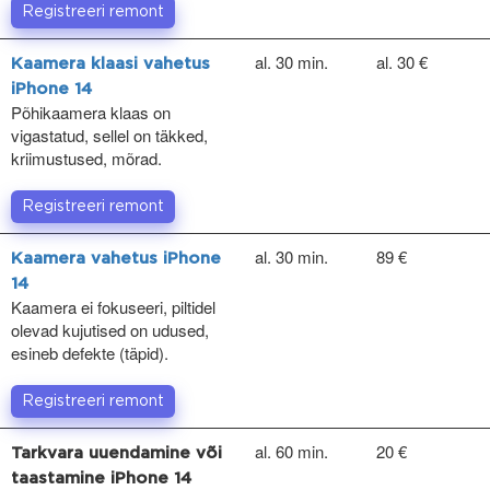
Registreeri remont
al. 30 min.
al. 30 €
Kaamera klaasi vahetus
iPhone 14
Põhikaamera klaas on
vigastatud, sellel on täkked,
kriimustused, mõrad.
Registreeri remont
al. 30 min.
89 €
Kaamera vahetus iPhone
14
Kaamera ei fokuseeri, piltidel
olevad kujutised on udused,
esineb defekte (täpid).
Registreeri remont
al. 60 min.
20 €
Tarkvara uuendamine või
taastamine iPhone 14