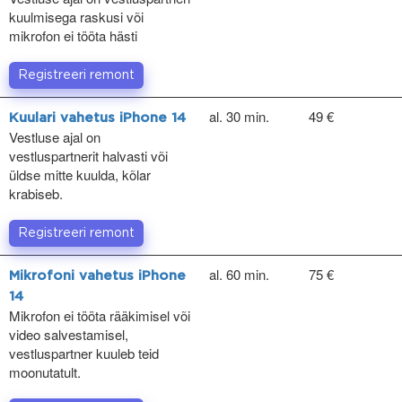
kuulmisega raskusi või
mikrofon ei tööta hästi
Registreeri remont
al. 30 min.
49 €
Kuulari vahetus iPhone 14
Vestluse ajal on
vestluspartnerit halvasti või
üldse mitte kuulda, kõlar
krabiseb.
Registreeri remont
al. 60 min.
75 €
Mikrofoni vahetus iPhone
14
Mikrofon ei tööta rääkimisel või
video salvestamisel,
vestluspartner kuuleb teid
moonutatult.