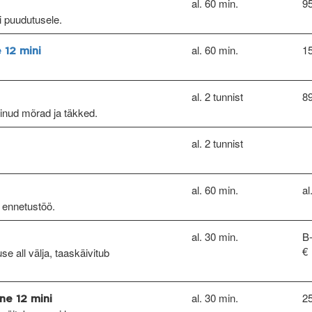
al. 60 min.
95
ri puudutusele.
al. 60 min.
1
 12 mini
al. 2 tunnist
89
kinud mõrad ja täkked.
al. 2 tunnist
al. 60 min.
al
 ennetustöö.
al. 30 min.
B-
€
e all välja, taaskäivitub
al. 30 min.
25
ne 12 mini