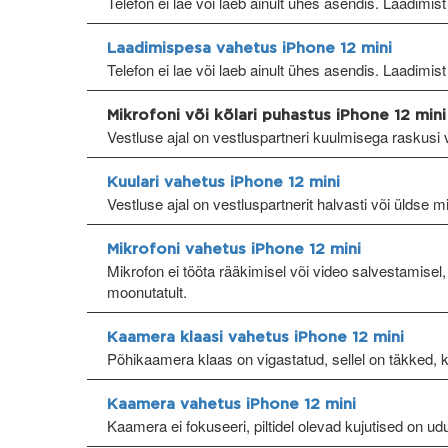
Telefon ei lae või laeb ainult ühes asendis. Laadimist 
Laadimispesa vahetus iPhone 12 mini
Telefon ei lae või laeb ainult ühes asendis. Laadimist 
Mikrofoni või kõlari puhastus iPhone 12 mini
Vestluse ajal on vestluspartneri kuulmisega raskusi v
Kuulari vahetus iPhone 12 mini
Vestluse ajal on vestluspartnerit halvasti või üldse m
Mikrofoni vahetus iPhone 12 mini
Mikrofon ei tööta rääkimisel või video salvestamisel,
moonutatult.
Kaamera klaasi vahetus iPhone 12 mini
Põhikaamera klaas on vigastatud, sellel on täkked, 
Kaamera vahetus iPhone 12 mini
Kaamera ei fokuseeri, piltidel olevad kujutised on ud