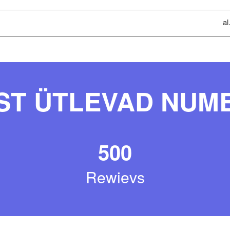
al
ST ÜTLEVAD NUM
500
Rewievs