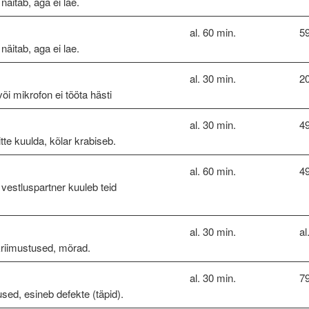
näitab, aga ei lae.
al. 60 min.
59
näitab, aga ei lae.
al. 30 min.
20
õi mikrofon ei tööta hästi
al. 30 min.
49
itte kuulda, kõlar krabiseb.
al. 60 min.
4
 vestluspartner kuuleb teid
al. 30 min.
al
kriimustused, mõrad.
al. 30 min.
79
used, esineb defekte (täpid).