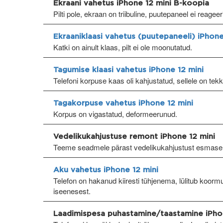
Ekraani vahetus iPhone 12 mini B-koopia
Pilti pole, ekraan on triibuline, puutepaneel ei reagee
Ekraaniklaasi vahetus (puutepaneeli) iPhone
Katki on ainult klaas, pilt ei ole moonutatud.
Tagumise klaasi vahetus iPhone 12 mini
Telefoni korpuse kaas oli kahjustatud, sellele on tek
Tagakorpuse vahetus iPhone 12 mini
Korpus on vigastatud, deformeerunud.
Vedelikukahjustuse remont iPhone 12 mini
Teeme seadmele pärast vedelikukahjustust esmase
Aku vahetus iPhone 12 mini
Telefon on hakanud kiiresti tühjenema, lülitub koormus
iseenesest.
Laadimispesa puhastamine/taastamine iPho