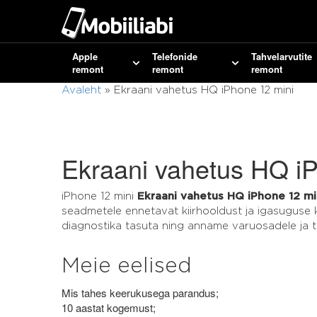
Apple
Telefonide
Tahvelarvutite
remont
remont
remont
Avaleht
»
Ekraani vahetus HQ iPhone 12 mini
Ekraani vahetus HQ i
iPhone 12 mini
Ekraani vahetus HQ iPhone 12 mi
seadmetele ennetavat kiirhooldust ja igasuguse
diagnostika tasuta ning anname varuosadele ja t
Meie eelised
Mis tahes keerukusega parandus;
10 aastat kogemust;