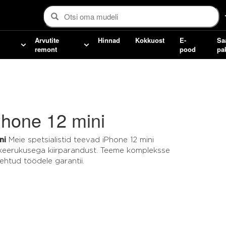
Arvutite
Hinnad
Kokkuost
E-
Sa
remont
pood
pa
Phone 12 mini
ni
Meie spetsialistid teevad iPhone 12 mini
 keerukusega kiirparandust. Teeme kompleksse
ehtud töödele garantii.