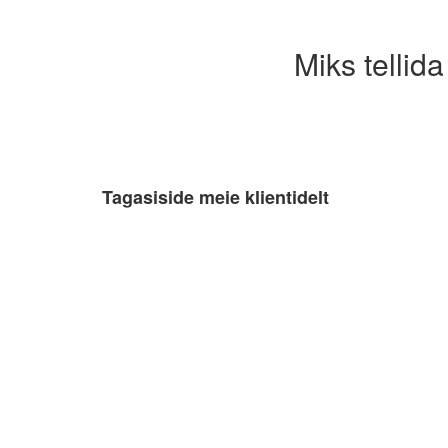
Miks tellida
Tagasiside meie klientidelt
Jan Lõndso
10.10.2022
Kiire ja kvaliteetne teenindus.