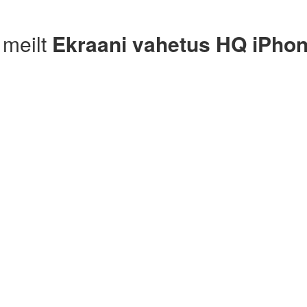
 meilt
Ekraani vahetus HQ iPhon
Algne arvustus