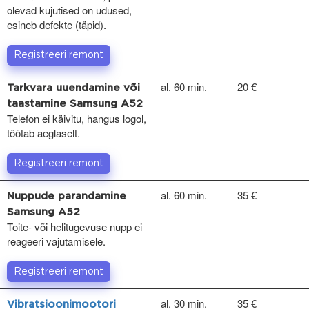
olevad kujutised on udused,
esineb defekte (täpid).
Registreeri remont
al. 60 min.
20 €
Tarkvara uuendamine või
taastamine Samsung A52
Telefon ei käivitu, hangus logol,
töötab aeglaselt.
Registreeri remont
al. 60 min.
35 €
Nuppude parandamine
Samsung A52
Toite- või helitugevuse nupp ei
reageeri vajutamisele.
Registreeri remont
al. 30 min.
35 €
Vibratsioonimootori