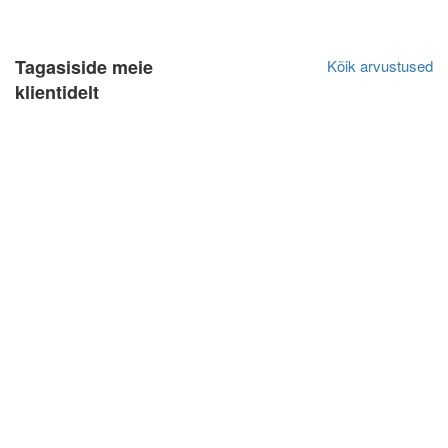
Tagasiside meie
Kõik arvustused
klientidelt
Jan Lõndso
Algne arvustus
10.10.2022
Kiire ja kvaliteetne teenindus.