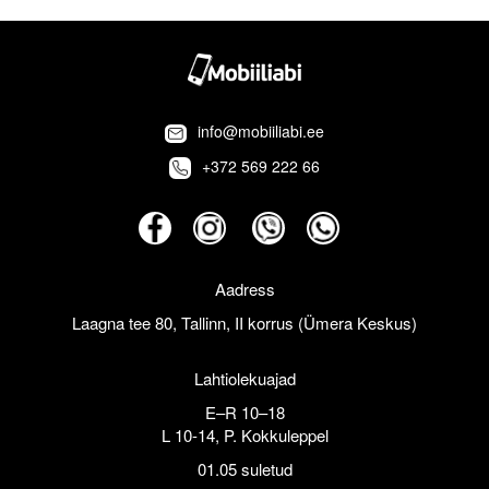
info@mobiiliabi.ee
+372 569 222 66
Aadress
Laagna tee 80, Tallinn, II korrus (Ümera Keskus)
Lahtiolekuajad
E–R 10–18
L 10-14, P. Kokkuleppel
01.05 suletud