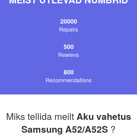
20000
Repairs
500
Rewievs
800
Recommendations
Miks tellida meilt
Aku vahetus
Samsung A52/A52S
?