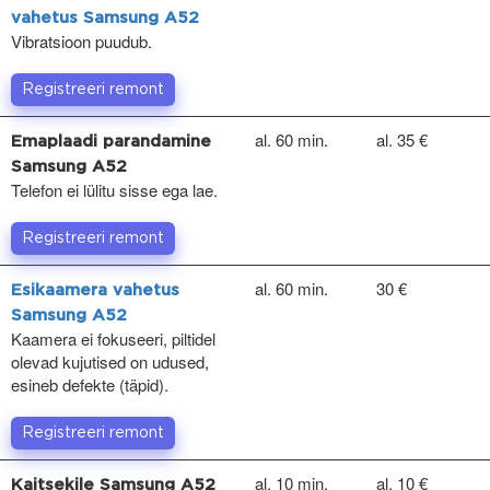
vahetus Samsung A52
Vibratsioon puudub.
Registreeri remont
al. 60 min.
al. 35 €
Emaplaadi parandamine
Samsung A52
Telefon ei lülitu sisse ega lae.
Registreeri remont
al. 60 min.
30 €
Esikaamera vahetus
Samsung A52
Kaamera ei fokuseeri, piltidel
olevad kujutised on udused,
esineb defekte (täpid).
Registreeri remont
al. 10 min.
al. 10 €
Kaitsekile Samsung A52