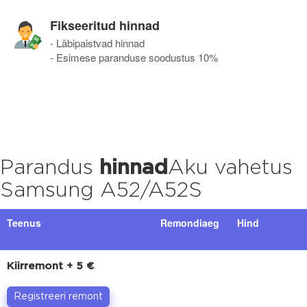
Fikseeritud hinnad
- Läbipaistvad hinnad
- Esimese paranduse soodustus 10%
Parandus
hinnad
Aku vahetus
Samsung A52/A52S
Teenus
Remondiaeg
Hind
Kiirremont + 5 €
Registreeri remont