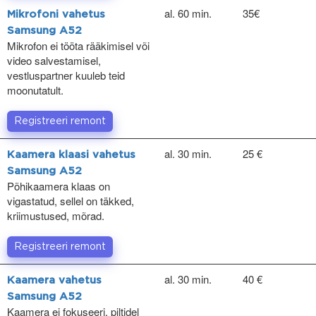
al. 60 min.
35€
Mikrofoni vahetus
Samsung A52
Mikrofon ei tööta rääkimisel või
video salvestamisel,
vestluspartner kuuleb teid
moonutatult.
Registreeri remont
al. 30 min.
25 €
Kaamera klaasi vahetus
Samsung A52
Põhikaamera klaas on
vigastatud, sellel on täkked,
kriimustused, mõrad.
Registreeri remont
al. 30 min.
40 €
Kaamera vahetus
Samsung A52
Kaamera ei fokuseeri, piltidel