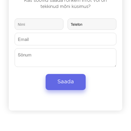
Kas soovid saada rohkem infot või on
tekkinud mõni küsimus?