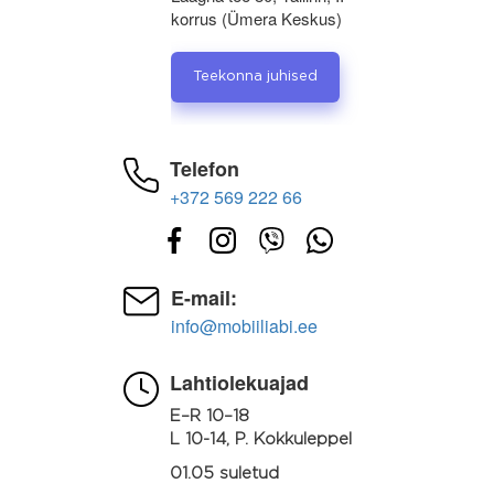
korrus (Ümera Keskus)
Teekonna juhised
Telefon
+372 569 222 66
E-mail:
info@mobiiliabi.ee
Lahtiolekuajad
E–R 10–18
L 10-14, P. Kokkuleppel
01.05 suletud