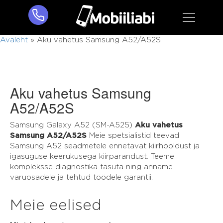
Avaleht
»
Aku vahetus Samsung A52/A52S
Aku vahetus Samsung
A52/A52S
Samsung Galaxy A52 (SM-A525)
Aku vahetus
Samsung A52/A52S
Meie spetsialistid teevad
Samsung A52 seadmetele ennetavat kiirhooldust ja
igasuguse keerukusega kiirparandust. Teeme
kompleksse diagnostika tasuta ning anname
varuosadele ja tehtud töödele garantii.
Meie eelised