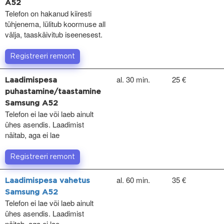
A52
Telefon on hakanud kiiresti
tühjenema, lülitub koormuse all
välja, taaskäivitub iseenesest.
Registreeri remont
al. 30 min.
25 €
Laadimispesa
puhastamine/taastamine
Samsung A52
Telefon ei lae või laeb ainult
ühes asendis. Laadimist
näitab, aga ei lae
Registreeri remont
al. 60 min.
35 €
Laadimispesa vahetus
Samsung A52
Telefon ei lae või laeb ainult
ühes asendis. Laadimist
näitab, aga ei lae.