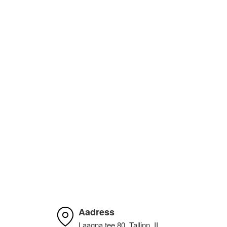
Ivar Saarep
Algne arvustus
10.04.2022
Väga hea teenindus, kvaliteetsed asjad, head
hinnad. Olen mitu korda kasutanud nende teenust ja
jäin väga rahule. Alati saab nõu küsida.
Mitme aasta jooksul kasutan ja ikka rahul.
Aadress
Laagna tee 80, Tallinn, II