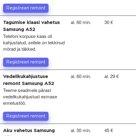
Registreeri remont
al. 60 min.
30 €
Tagumise klaasi vahetus
Samsung A52
Telefoni korpuse kaas oli
kahjustatud, sellele on tekkinud
mõrad ja täkked.
Registreeri remont
al. 60 min.
al. 29 €
Vedelikukahjustuse
remont Samsung A52
Teeme seadmele pärast
vedelikukahjustust esmase
ennetustöö.
Registreeri remont
al. 30 min.
45 €
Aku vahetus Samsung