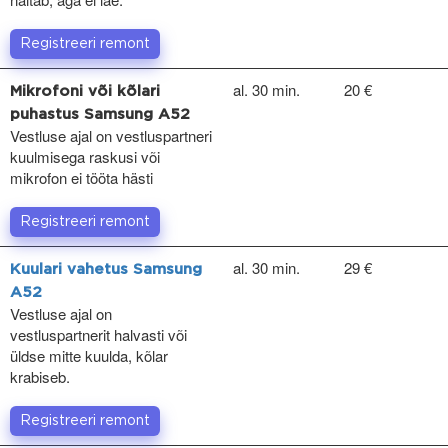
Registreeri remont
al. 30 min.
20 €
Mikrofoni või kõlari
puhastus Samsung A52
Vestluse ajal on vestluspartneri
kuulmisega raskusi või
mikrofon ei tööta hästi
Registreeri remont
al. 30 min.
29 €
Kuulari vahetus Samsung
A52
Vestluse ajal on
vestluspartnerit halvasti või
üldse mitte kuulda, kõlar
krabiseb.
Registreeri remont