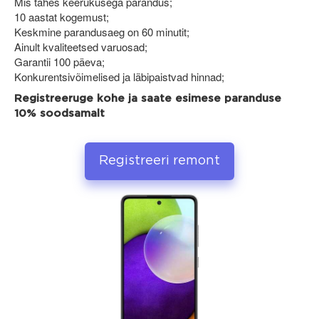
Mis tahes keerukusega parandus;
10 aastat kogemust;
Keskmine parandusaeg on 60 minutit;
Ainult kvaliteetsed varuosad;
Garantii 100 päeva;
Konkurentsivõimelised ja läbipaistvad hinnad;
Registreeruge kohe ja saate esimese paranduse
10% soodsamalt
Registreeri remont