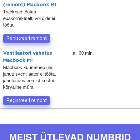
(remont) Macbook M1
Trackpad töötab
ebakorrektselt, või ülde ei
tööta.
Registreeri remont
al. 60 min.
Ventilaatori vahetus
Macbook M1
Macbook kuumeneb üle,
jahutusventilaator ei tööta,
jahutussüsteemist kostub
kõrvaline müra.
Registreeri remont
MEIST ÜTLEVAD NUMBRID