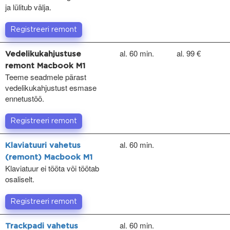
ja lülitub välja.
Registreeri remont
al. 60 min.
al. 99 €
Vedelikukahjustuse
remont Macbook M1
Teeme seadmele pärast
vedelikukahjustust esmase
ennetustöö.
Registreeri remont
al. 60 min.
Klaviatuuri vahetus
(remont) Macbook M1
Klaviatuur ei tööta või töötab
osaliselt.
Registreeri remont
al. 60 min.
Trackpadi vahetus