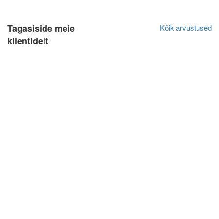
Tagasiside meie
Kõik arvustused
klientidelt
Olga Ja
Algne arvustus
20.04.2021
Очень довольна обслуживанием, качеством и
отношением. Всегда прихожу именно к Вам.
Всегда все выполняется в срок. Обслуживание
очень нравится!