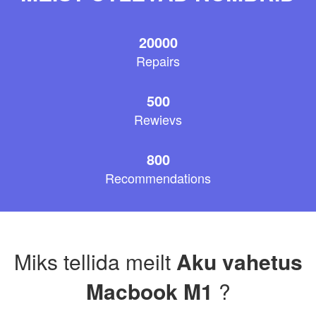
20000
Repairs
500
Rewievs
800
Recommendations
Miks tellida meilt
Aku vahetus
Macbook M1
?