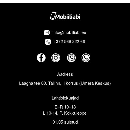
info@mobiiliabi.ee
+372 569 222 66
Aadress
Laagna tee 80, Tallinn, II korrus (Ümera Keskus)
Lahtiolekuajad
E–R 10–18
L 10-14, P. Kokkuleppel
01.05 suletud