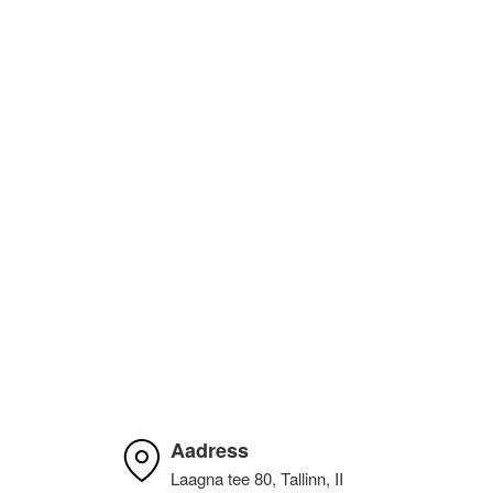
Katrin Primak
Algne arvustus
10.03.2022
Kiire teenindus, sain oma probleemile väga hea
lahenduse. Hinna ja kvaliteedi suhe on super.
Aadress
Laagna tee 80, Tallinn, II