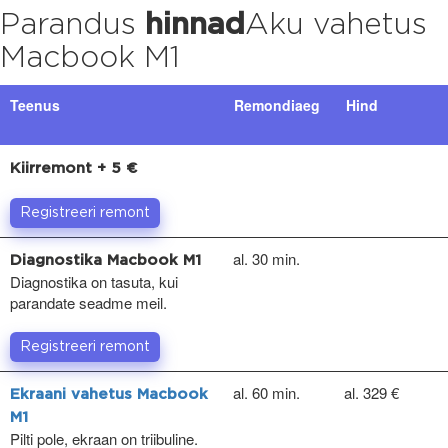
Parandus
hinnad
Aku vahetus
Macbook M1
Teenus
Remondiaeg
Hind
Kiirremont + 5 €
Registreeri remont
al. 30 min.
Diagnostika Macbook M1
Diagnostika on tasuta, kui
parandate seadme meil.
Registreeri remont
al. 60 min.
al. 329 €
Ekraani vahetus Macbook
M1
Pilti pole, ekraan on triibuline.