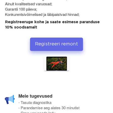
Ainult kvaliteetsed varuosad;
Garantii 100 päeva;
Konkurentsivõimelised ja läbipaistvad hinnad;
Registreeruge kohe ja saate esimese paranduse
10% soodsamalt
Registreeri remont
Meie tugevused
- Tasuta diagnostika
- Parandamise aeg alates 30 minutist
- Oma varuosade ladu