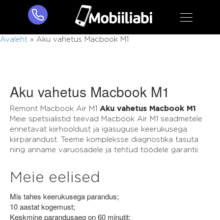
Avaleht
»
Aku vahetus Macbook M1
Aku vahetus Macbook M1
Remont Macbook Air M1
Aku vahetus Macbook M1
Meie spetsialistid teevad Macbook Air M1 seadmetele
ennetavat kiirhooldust ja igasuguse keerukusega
kiirparandust. Teeme kompleksse diagnostika tasuta
ning anname varuosadele ja tehtud töödele garantii.
Meie eelised
Mis tahes keerukusega parandus;
10 aastat kogemust;
Keskmine parandusaeg on 60 minutit;