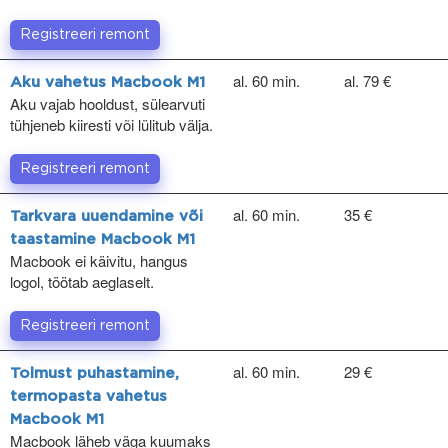
Registreeri remont
al. 60 min.
al. 79 €
Aku vahetus Macbook M1
Aku vajab hooldust, sülearvuti
tühjeneb kiiresti või lülitub välja.
Registreeri remont
al. 60 min.
35 €
Tarkvara uuendamine või
taastamine Macbook M1
Macbook ei käivitu, hangus
logol, töötab aeglaselt.
Registreeri remont
al. 60 min.
29 €
Tolmust puhastamine,
termopasta vahetus
Macbook M1
Macbook läheb väga kuumaks