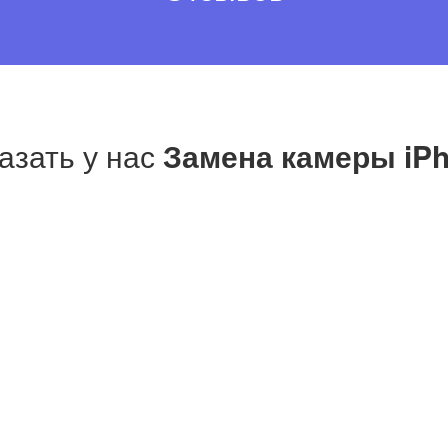
азать у нас
Замена камеры iPh
м, качеством и отношением. Всегда прихожу именно к Ва