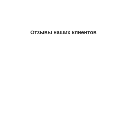
Отзывы наших клиентов
Katrin Primak
10.03.2022
Kiire teenindus, sain oma probl
Jan Lõndso