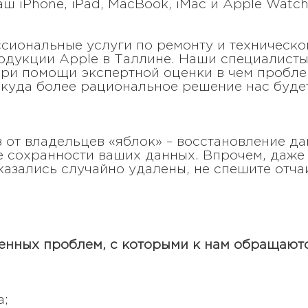
аш iPhone, iPad, MacBook, iMac и Apple Watch
ессиональные услуги по ремонту и техническ
родукции Apple в Таллине. Наши специалист
ри помощи экспертной оценки в чем проблем
о куда более рациональное решение нас буде
 от владельцев «яблок» – восстановление д
е сохранности ваших данных. Впрочем, даже 
азались случайно удалены, не спешите отча
енных проблем, с которыми к нам обращаютс
а;