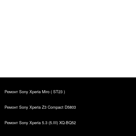
Katrin Primak
Оригинал отзыва
10.03.2022
Kiire teenindus, sain oma probleemile väga hea
lahenduse. Hinna ja kvaliteedi suhe on super.
Ремонт Sony Xperia Miro ( ST23 )
Ремонт Sony Xperia Z3 Compact D5803
Ремонт Sony Xperia 5.3 (5.III) XQ-BQ52