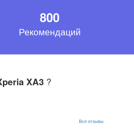
800
Рекомендаций
Xperia XA3
?
Все отзывы