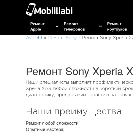
Ремонт
Ремонт
Ремонт
Apple
телефонов
ноутбуков
Avaleht
»
Ремонт Sony
»
Ремонт Sony Xperia X
Ремонт Sony Xperia 
Наши специалисты выполнят профилактическ
Xperia XA3 любой сложности в короткий сро
диагностику, предоставим гарантию на запчас
Наши преимущества
Ремонт любой сложности;
Опытные мастера;