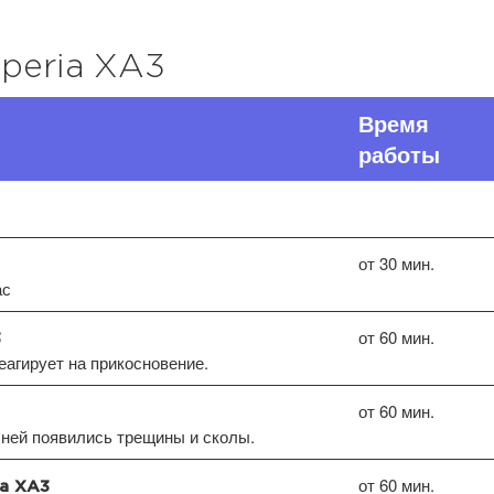
peria XA3
Время
работы
от 30 мин.
ас
от 60 мин.
3
еагирует на прикосновение.
от 60 мин.
ней появились трещины и сколы.
от 60 мин.
ia XA3