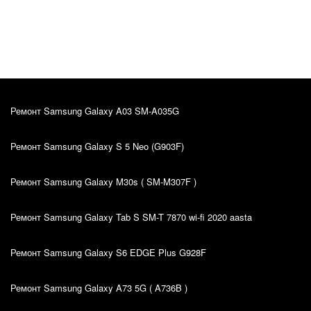
Kiire teenindus, sain oma probleemile väga hea
lahenduse. Hinna ja kvaliteedi suhe on super.
Ремонт Samsung Galaxy A03 SM-A035G
Ремонт Samsung Galaxy S 5 Neo (G903F)
Ремонт Samsung Galaxy M30s ( SM-M307F )
Ремонт Samsung Galaxy Tab S SM-T 7870 wi-fi 2020 aasta
Ремонт Samsung Galaxy S6 EDGE Plus G928F
Ремонт Samsung Galaxy A73 5G ( A736B )