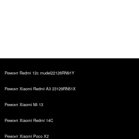
Katrin Primak
Оригинал отзыва
10.03.2022
Kiire teenindus, sain oma probleemile väga hea
lahenduse. Hinna ja kvaliteedi suhe on super.
Ремонт Redmi 12c mudel22126RN91Y
Ремонт Xiaomi Redmi A3 23129RN51X
Ремонт Xiaomi Mi 13
Ремонт Xiaomi Redmi 14C
Ремонт Xiaomi Poco X2