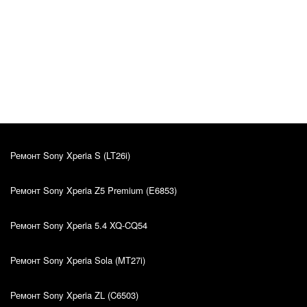
Katrin Primak
Оригинал отзыва
10.03.2022
Kiire teenindus, sain oma probleemile väga hea
lahenduse. Hinna ja kvaliteedi suhe on super.
Ремонт Sony Xperia S (LT26i)
Ремонт Sony Xperia Z5 Premium (E6853)
Ремонт Sony Xperia 5.4 XQ-CQ54
Ремонт Sony Xperia Sola (MT27i)
Ремонт Sony Xperia ZL (C6503)