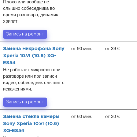
Плохо или вообще не
слышно собеседника во
время разговора, динамик
хрипит.
Запись на ремонт
от 90 мин.
от 39 €
Замена микрофона Sony
Xperia 10.VI (10.6) XQ-
ES54
Не работает микрофон при
разговоре или при записи
видео, собеседник слышит с
искажениями.
Запись на ремонт
от 60 мин.
от 30 €
Замена стекла камеры
Sony Xperia 10.VI (10.6)
XQ-ES54