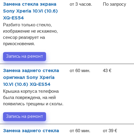
от 3 часов.
По запросу
Замена стекла экрана
Sony Xperia 10.VI (10.6)
XQ-ES54
Разбито только стекло,
изображение не искажено,
сенсор реагирует на
прикосновения.
Запись на ремонт
от 60 мин.
43 €
Замена заднего стекла
оригинал Sony Xperia
10.VI (10.6) XQ-ES54
Крышка корпуса телефона
была повреждена, на ней
появились трещины и сколы.
Запись на ремонт
от 60 мин.
от 39 €
Замена заднего стекла