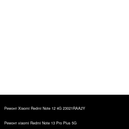
Katrin Primak
Оригинал отзыва
10.03.2022
Kiire teenindus, sain oma probleemile väga hea
lahenduse. Hinna ja kvaliteedi suhe on super.
Ремонт Xiaomi Redmi Note 12 4G 23021RAA2Y
Ремонт xiaomi Redmi Note 13 Pro Plus 5G