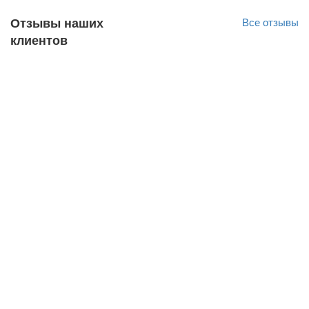
Отзывы наших
Все отзывы
клиентов
Alver Vosu
Оригинал отзыва
12.10.2022
Soovitan! 🙂💪🏻