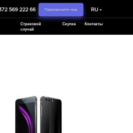
372 569 222 66
RU
Перезвоните мне
Страховой
Скупка
Контакты
случай