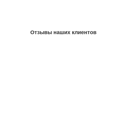
Отзывы наших клиентов
Jan Lõndso
10.10.2022
Kiire ja kvaliteetne teenindus.
Ivar Saarep