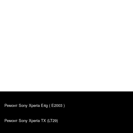
Ivar Saarep
Оригинал отзыва
10.04.2022
Väga hea teenindus, kvaliteetsed asjad, head
hinnad. Olen mitu korda kasutanud nende teenust ja
jäin väga rahule. Alati saab nõu küsida.
Mitme aasta jooksul kasutan ja ikka rahul.
Ремонт Sony Xperia E4g ( E2003 )
Ремонт Sony Xperia TX (LT29)