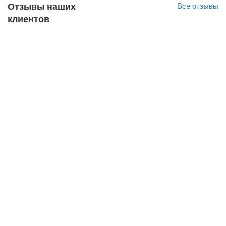
Отзывы наших
Все отзывы
клиентов
Katrin Primak
Оригинал отзыва
10.03.2022
Kiire teenindus, sain oma probleemile väga hea
lahenduse. Hinna ja kvaliteedi suhe on super.