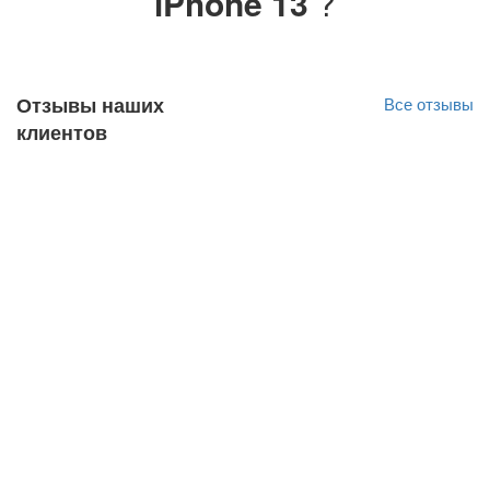
iPhone 13
?
Отзывы наших
Все отзывы
клиентов
Katrin Primak
Оригинал отзыва
10.03.2022
Kiire teenindus, sain oma probleemile väga hea
lahenduse. Hinna ja kvaliteedi suhe on super.