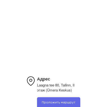
Ivar Saarep
Оригинал отзыва
10.04.2022
Väga hea teenindus, kvaliteetsed asjad, head
hinnad. Olen mitu korda kasutanud nende teenust ja
jäin väga rahule. Alati saab nõu küsida.
Mitme aasta jooksul kasutan ja ikka rahul.
Адрес
Laagna tee 80, Tallinn, II
этаж (Ümera Keskus)
Проложить маршрут