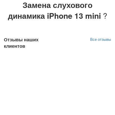
Замена слухового
динамика iPhone 13 mini
?
Отзывы наших
Все отзывы
клиентов
Katrin Primak
Оригинал отзыва
10.03.2022
Kiire teenindus, sain oma probleemile väga hea