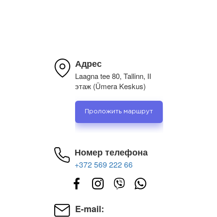
lahenduse. Hinna ja kvaliteedi suhe on super.
Адрес
Laagna tee 80, Tallinn, II
этаж (Ümera Keskus)
Проложить маршрут
Номер телефона
+372 569 222 66
E-mail: