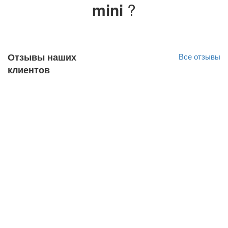
mini
?
Отзывы наших
Все отзывы
клиентов
Jan Lõndso
Оригинал отзыва
10.10.2022
Kiire ja kvaliteetne teenindus.